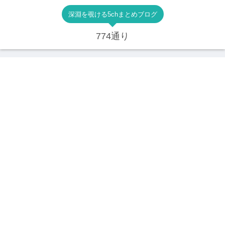
深淵を覗ける5chまとめブログ
774通り