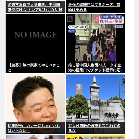
名鉄常滑線で人身事故。中部国
最強の調味料はマヨネーズ、異
際空港(セントレア)に行けない難
論は認める
民が多数発生している模様
【急募】嫁の実家でやるべきこ
推し活中国人集団22人、タイ空
と
港の搭乗口でチケット提示に応
じず俳優と同じ機内に乗り込も
うとし大混乱 まとめて搭乗拒否
伊集院光「カレーにじゃがいも
京大付属医の医療ミスこわすぎ
はいらない」
るな