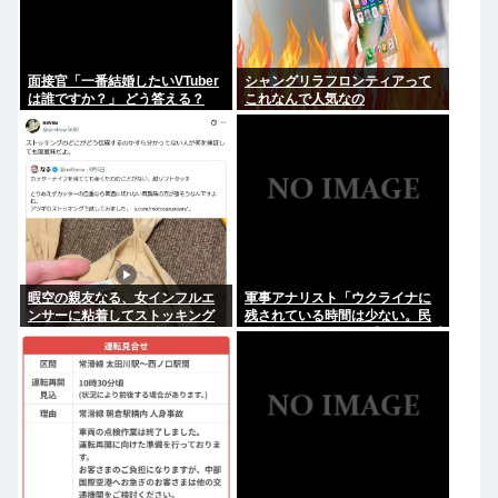
面接官「一番結婚したいVTuber
シャングリラフロンティアって
は誰ですか？」 どう答える？
これなんで人気なの
暇空の親友なる、女インフルエ
軍事アナリスト「ウクライナに
ンサーに粘着してストッキング
残されている時間は少ない。民
について語りだし嫌儲卿として
間施設テロではなくプランBやプ
格を見せつける
ランCを発動すべき」