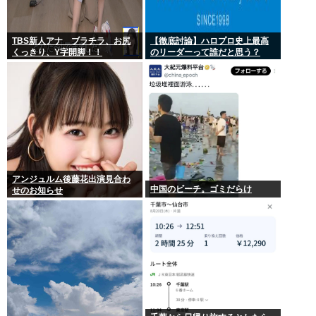
TBS新人アナ ブラチラ、お尻
【徹底討論】ハロプロ史上最高
くっきり、Y字開脚！！
のリーダーって誰だと思う？
アンジュルム後藤花出演見合わ
中国のビーチ。ゴミだらけ
せのお知らせ