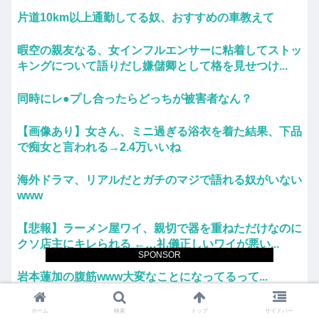
片道10km以上通勤してる奴、おすすめの車教えて
暇空の親友なる、女インフルエンサーに粘着してストッ
キングについて語りだし嫌儲卿として格を見せつけ...
同時にレ●プし合ったらどっちが被害者なん？
【画像あり】女さん、ミニ過ぎる浴衣を着た結果、下品
で痴女と言われる→2.4万いいね
海外ドラマ、リアルだとガチのマジで語れる奴がいない
www
【悲報】ラーメン屋ワイ、親切で器を重ねただけなのに
クソ店主にキレられる ←…礼儀正しいワイが悪い...
SPONSOR
岩本蓮加の腹筋www大変なことになってるって...
【絶望】大阪のトイレ、究極の二択を利用者に迫ってし
ホーム
検索
トップ
サイドバー