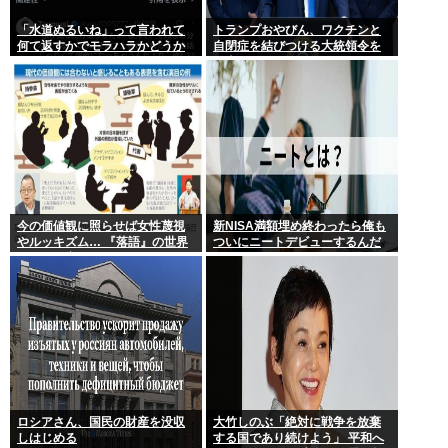
「水道ぬるいね」って言われて
トランプおやびん、ワクチンと
何て返すかでモラハラかどうか
自閉症を結びつける大統領令を
わかるらしいwww
発表へ、
今の価値観に照らせば女性蔑視
新NISA満額埋め終わったら俺も
やルッキズム… 『落語』の世界
ついにニートデビューするんだ
もセリフ変更や改作、現代にふ
がアドバイスある?
さわしい表現模索の動き
ロシアさん、国民の財産を没収
大竹しのぶ「絶対に戦争を放棄
しはじめる
する国であり続けよう」 平和へ