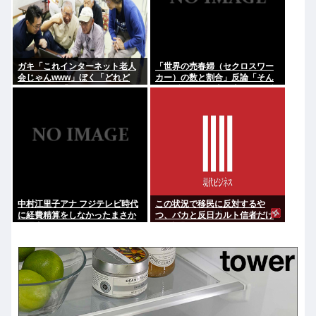
ガキ「これインターネット老人
「世界の売春婦（セクロスワー
会じゃんwww」ぼく「どれど
カー）の数と割合」反論「そん
れ…」ガキ「ニコニコ！らきす
なはずはない日本は上位なはず
た！ボカロ！」ぼく「はぁ…」
だ」←これ
中村江里子アナ フジテレビ時代
この状況で移民に反対するや
に経費精算をしなかったまさか
つ、バカと反日カルト信者だけ
の理由明かす
だと話題に