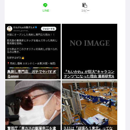
LINE
コピー
鳥刺し専門店、ガチでヤバすぎ
『ちいかわ』が巨大”キャラコン
るwww
テンツ”になった理由 漫画研究&
キャラクター論から紐解く
警視庁「車カスの飯塚幸三を逮
3.11は『頑張ろう東北』ってな