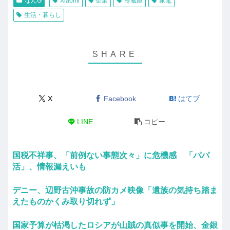
なんG
Xiaomi
企業
冷蔵庫
家電
生活・暮らし
X
Facebook
はてブ
LINE
コピー
国税不祥事、「前例ない事態次々」に危機感 「パパ
活」、情報漏えいも
デニー、辺野古沖事故の防カメ映像「遺族の気持ち踏ま
えたものかくみ取り切れず」
国家予算が枯渇したロシアが山賊の真似事を開始、金銀