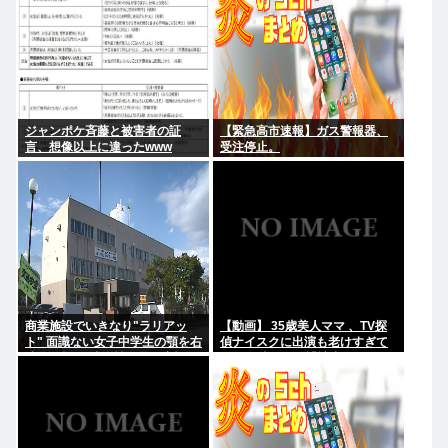
バンドは何？
ジャンポケ斉藤と被害者の証
【緊急高市速報】ガス警報器、
言、想像以上に違ったwww
受注停止。
商業施設でいきなり"ラリアッ
【動画】 35歳美人ママ 、TV探
ト" 面識ない女子中学生の顎を右
偵ナイスクに出演も老けすぎて
腕で殴打 22歳女性を暴行容疑で
いる48歳だろと誹謗中傷
逮捕