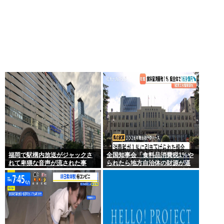
福岡で駅構内放送がジャックさ
全国知事会「食料品消費税1%や
れて卑猥な音声が流された事
られたら地方自治体の財源が逼
件、やはり元音声は動ありの動
迫してしまう 」…この流れ地方
画だった
税増税するしかないよ、もう