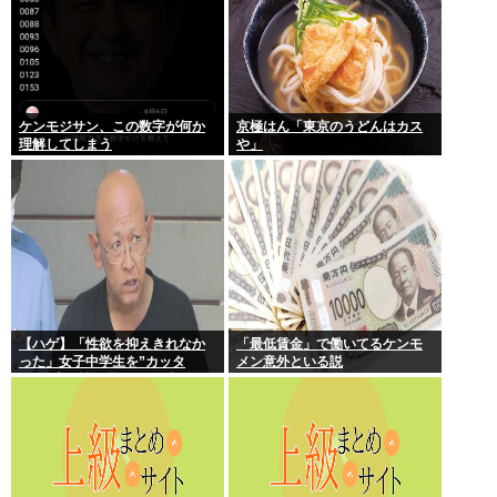
ケンモジサン、この数字が何か
京極はん「東京のうどんはカス
理解してしまう
や」
【ハゲ】「性欲を抑えきれなか
「最低賃金」で働いてるケンモ
った」女子中学生を”カッタ
メン意外といる説
ー”で脅し性的暴行か 56歳の男
逮捕 千葉