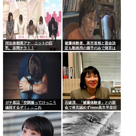
河出奈都美アナ ニットの巨
被爆体験者、高市首相と面会決
乳、谷間チラ！！
定も動画用の握手のみで発言は
禁止www
ガチ底辺「空調服ってけっこう
石破茂、「被爆体験者」との面
値段するぞ！」←これ
会で発言認めずwww高市早苗叩
いてたケンモメンは革肉なもん
だねえ～w