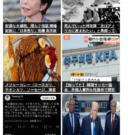
財源なき減税、揺らぐ信認 積極
死んでいった特攻隊「次はアメ
財政に「日本売り」危機 高市政
リカに産まれたい」と愚痴って
権「悲願」に固執〔深層探訪〕
いた
メジャーカレー（ロースカツ、
【知ってた】 韓国サッカー協
チキンカツ、ソーセージ、海老
会、外国人審判を性接待で買収
フライ、ゆで卵）ケンモメンな
していた事が判明
ら余裕でペロリだろ？