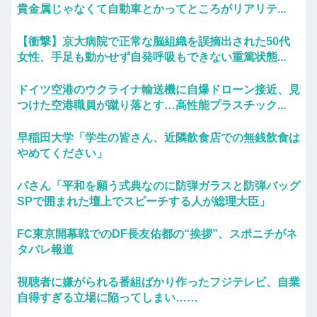
貴金属じゃなくて自動車とかってところがリアリテ...
【衝撃】京大病院で正常な脳組織を誤摘出された50代
女性、手足も動かせず自発呼吸もできない重篤状態...
ドイツ空港のウクライナ輸送機に自爆ドローン接近、見
つけた空港職員が蹴り落とす…高性能プラスチック...
早稲田大学「学生の皆さん、近隣飲食店での無銭飲食は
やめてください」
パさん「平和を願う式典なのに防弾ガラスと防弾バッグ
SPで囲まれた壇上でスピーチする人が総理大臣」
FC東京開幕戦でのDF長友佑都の“挨拶”、スポニチがネ
タバレ報道
視聴者に嫌がられる番組ばかり作ったフジテレビ、自業
自得すぎる立場に陥ってしまい……