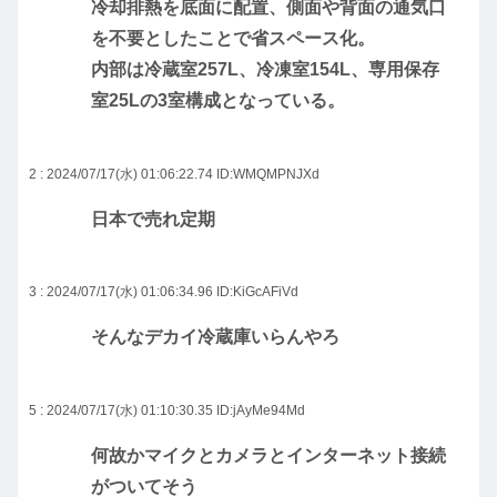
冷却排熱を底面に配置、側面や背面の通気口
を不要としたことで省スペース化。
内部は冷蔵室257L、冷凍室154L、専用保存
室25Lの3室構成となっている。
2 : 2024/07/17(水) 01:06:22.74
ID:WMQMPNJXd
日本で売れ定期
3 : 2024/07/17(水) 01:06:34.96
ID:KiGcAFiVd
そんなデカイ冷蔵庫いらんやろ
5 : 2024/07/17(水) 01:10:30.35
ID:jAyMe94Md
何故かマイクとカメラとインターネット接続
がついてそう