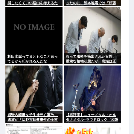
捕しなくていい理由を考えるた
ったのに、熊本地震では『頑張
めに1000ページもの法解釈書を
ろう九州』とならなかったのは
読んだ」
何故なのか？
杉田水脈ってまともなこと言っ
誤って脳幹を摘出された女性、
てるから叩かれるんだな
重篤な植物状態だが、意識は正
常で何かを思考していると判明
辺野古転覆女子生徒死亡事故、
【再評価】ニューメタル・オル
遺族が『辺野古転覆事件の全容
タナメタル=ラウドロック（和製
解明と再発防止を求める会』を
英語）がZに刺さってるらしい。
設立
お前らがキッズの頃好きだった