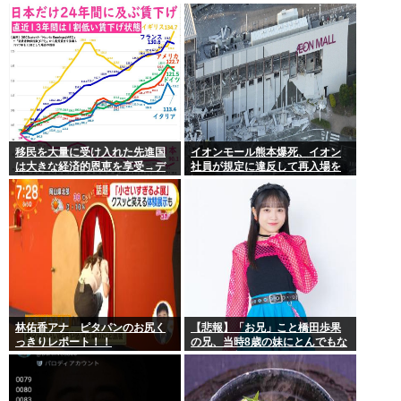
の思いをつづる 広島に原爆が投
下されてから81年
移民を大量に受け入れた先進国
イオンモール熊本爆死、イオン
は大きな経済的恩恵を享受→デ
社員が規定に違反して再入場を
ータでもはっきり日本一人負け
許可していた
示される
林佑香アナ ピタパンのお尻く
【悲報】「お兄」こと橋田歩果
っきりレポート！！
の兄、当時8歳の妹にとんでもな
いことを頼む