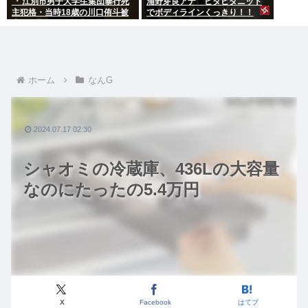
『 江別市男子大学生集団暴行死
浦野芽良アナ ピタピタニット
主犯格・当時18歳の川口侑斗被
でボディラインくっきり！！
告に無期懲役の判決』 昨日この
スレ立ってた？
ホーム
なんG
2024.07.17 02:30
シャオミの冷蔵庫、436Lの大容量
なのにたったの5.4万円
X
Facebook
はてブ