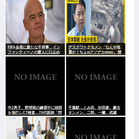
FIFA会長に新たな不祥事、イン
デスクワークモメン「なんや地
ファンティーノの愛人に口止め
震か！ちょwクソデカwww」 煙
料を払った事が報道される
突ドーン 死亡
中2男子、野球部の練習中に頭部
千葉駅→とみ田、杉田家、蒙古
を強打しCT検査→70代医師「問
タンメン、二郎、一蘭、武蔵
題ないです」→他人のCT画像で
家、雷、ラーショ、一風堂etc…
中学生死亡
ラーメン最強かよ？？