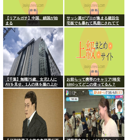
【リアルガチ】中国、鎖国が始
サッシ屋がプロが集まる建設住
まる
宅板でも暴れて馬鹿にされてて
ワロタw
【千葉】無職75歳、女児2人に
お前らって携帯のキャリア(格安
AVを見せ、1人の体を服の上か
sim)ってどこの使ってるん？
ら触る「服の上からぺろっと触
ったと思う」