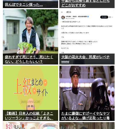
千葉から日帰り旅するとしたら
田んぼでタニシ採った…
どこがおすすめ
疲れすぎて死にそう。死にたく
大阪の花火大会、民度がレベチ
ない。どうしたらいい？
www
【動画】日本人の伝統「よさこ
たまに嫌儲にすげーイヤなヤツ
いソーラン」かっこよすぎる。
がいるよな…揚げ足取ったり毒
古来から我々のDNAに刻まれた
吐いたり…
踊り