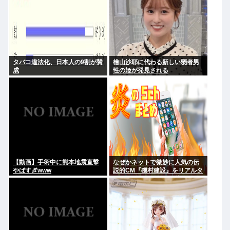
タバコ違法化、日本人の9割が賛
檜山沙耶に代わる新しい弱者男
成
性の姫が発見される
【動画】手術中に熊本地震直撃
なぜかネットで微妙に人気の伝
やばすぎwww
説的CM『磯村建設』をリアルタ
イムで見たことあるお爺さんモ
メンは存在するのか？