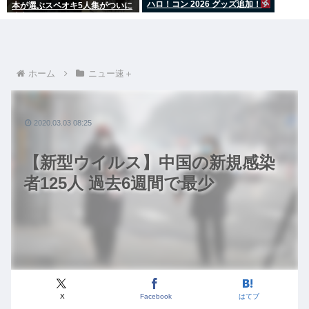
ハロ！コン 2026 グッズ追加！
本が選ぶスペオキ5人集がついに
決定してしまう
ホーム
ニュー速＋
2020.03.03 08:25
【新型ウイルス】中国の新規感染
者125人 過去6週間で最少
X
Facebook
はてブ