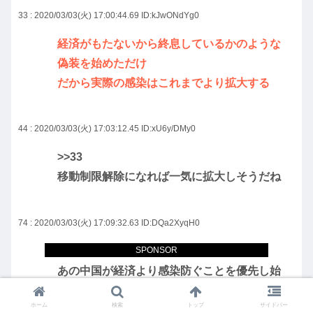
33 : 2020/03/03(火) 17:00:44.69
ID:kJwONdYg0
経済がもたないから終息しているかのような
偽装を始めただけ
だから実際の感染はこれまでより拡大する
44 : 2020/03/03(火) 17:03:12.45
ID:xU6y/DMy0
>>33
移動制限解除になれば一気に拡大しそうだね
74 : 2020/03/03(火) 17:09:32.63
ID:DQa2XyqH0
>>33
SPONSOR
あの中国が経済より感染防ぐことを優先し始
めたんだから凶悪なウイルスに違いない→感
ホーム
検索
トップ
サイドバー
染より経済の方を優先しても問題無い程度の