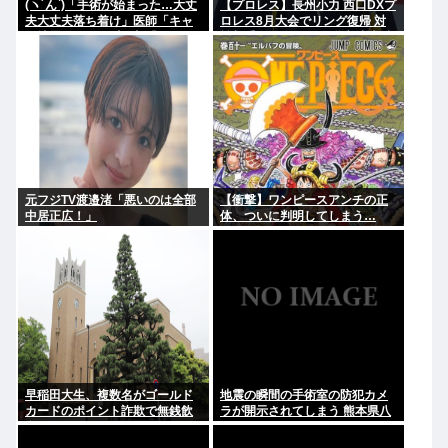
(ヽ´ん`)「手術が始まった…大丈
【プロレス】長州小力 西口DXプ
夫大丈夫落ち着け」医師「キャ
ロレス8月大会でリング復帰 対
ー地震よー！」(;ﾟんﾟ)「！？」
戦相手はクロちゃん 道交法違反
の疑いも不起訴に
元フジTV渡邉渚「悪いのは全部
【衝撃】ワンピースアンチの正
中居正広！」
体、ついに判明してしまう…
早稲田大生、複数名がゴールド
地震の瞬間の手術室の防犯カメ
カードのポイント詐欺で無銭飲
ラが開示されてしまう 熊本県八
食
代