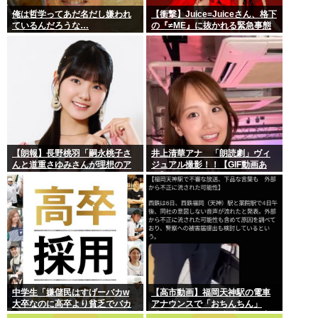
俺は哲学ってあだ名だし嫌われ
【衝撃】Juice=Juiceさん、格下
ているんだろうな…
の『≠ME』に抜かれる緊急事態
ｗｗｗｗｗｗｗｗｗｗｗｗ
【朗報】長野桃羽「嗣永桃子さ
井上清華アナ 「朗読劇」ヴィ
んと道重さゆみさんが理想のア
ジュアル撮影！！【GIF動画あ
イドル像」
り】
中学生「嫌儲民はすげーバカw
【高市動画】福岡天神駅の電車
大卒なのに高卒より貧乏でバカ
アナウンスで「おちんちん」
が多いw」エックスで一万いいね
「ちんぽ」などと連呼する不審