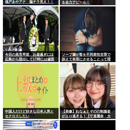
福戸あやアナ 脇チラ見え！！
を全力アピール！
今日の高市早苗、お昼過ぎには
ソープ嬢が客を不同意性交罪で
広島から脱出して17時には歯医
訴えて有罪にさせることって理
者に寄ってそのまま帰宅
論上可能？
中国人だけど好きな日本人男と
【画像】れなぁとぞのの制服姿
セクロスしたい
がエロ過ぎる！【守屋麗奈・大
園玲】【櫻坂46】