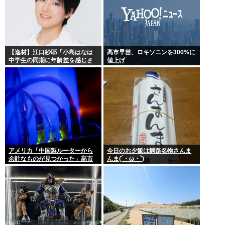
【逸材】江口紗耶「小島はなは
高市早苗、ロキソニンを300%に
中学生の同期に年齢差を感じさ
値上げ
せないように気を遣っている
が、同期2人は気づ
アメリカ「中国製ルーターから
今日のお夕飯は釧路名物さんま
余計なものが見つかった」高市
んま(´・ω・`)
どうするのこれ