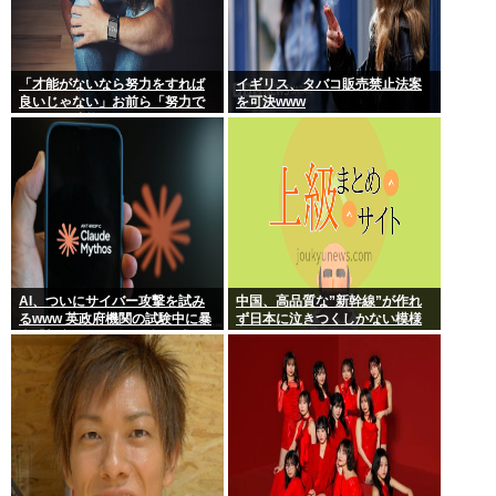
「才能がないなら努力をすれば
イギリス、タバコ販売禁止法案
良いじゃない」お前ら「努力で
を可決www
きるのも才能だよ」←は？
AI、ついにサイバー攻撃を試み
中国、高品質な”新幹線”が作れ
るwww 英政府機関の試験中に暴
ず日本に泣きつくしかない模様
走「架空人物になり承認要求」
www