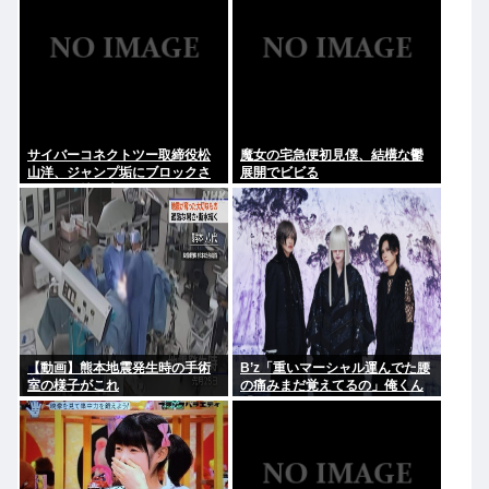
サイバーコネクトツー取締役松
魔女の宅急便初見僕、結構な鬱
山洋、ジャンプ垢にブロックさ
展開でビビる
れてお気持ち表明。何かあった
らまず晒す！これが令和のレス
バや！
【動画】熊本地震発生時の手術
B’z「重いマーシャル運んでた腰
室の様子がこれ
の痛みまだ覚えてるの」俺くん
「マーシャルって何？ 」