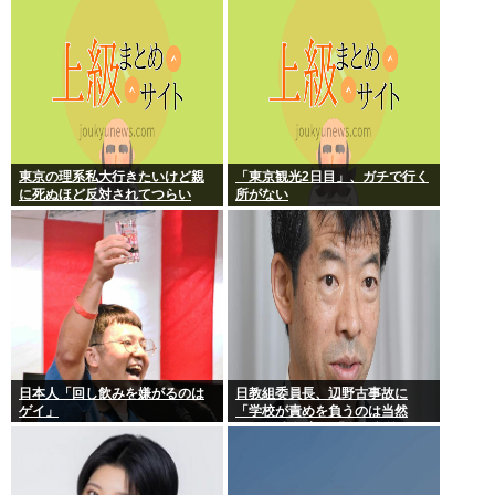
な音声が大音量で流れる 犯人は
不明
東京の理系私大行きたいけど親
「東京観光2日目」、ガチで行く
に死ぬほど反対されてつらい
所がない
日本人「回し飲みを嫌がるのは
日教組委員長、辺野古事故に
ゲイ」
「学校が責めを負うのは当然
だ」 平和教育は「存在意義」