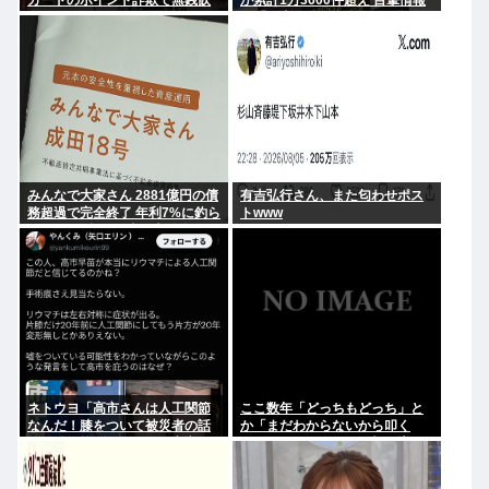
カードのポイント詐欺で無銭飲
が累計1万3600件超え 目撃情報
食
は「関東」が最多
みんなで大家さん 2881億円の債
有吉弘行さん、また匂わせポス
務超過で完全終了 年利7%に釣ら
トwww
れた3万人超の弱者の老後資金
2000億円が消滅
ネトウヨ「高市さんは人工関節
ここ数年「どっちもどっち」と
なんだ！膝をついて被災者の話
か「まだわからないから叩く
聞くとか拷問だろ！」⇒高市の
な」とかゆうチキン野郎が増え
膝に人工関節の手術痕が見当た
たけどどっから来たの？(´・ω・
らない
`)