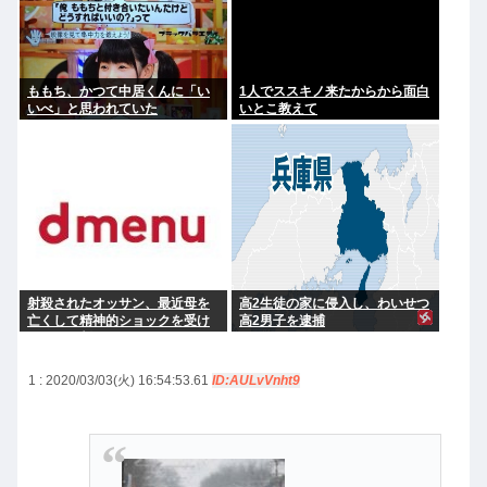
ももち、かつて中居くんに「い
1人でススキノ来たからから面白
いべ」と思われていた
いとこ教えて
射殺されたオッサン、最近母を
高2生徒の家に侵入し、わいせつ
亡くして精神的ショックを受け
高2男子を逮捕
ていたと判明
1 : 2020/03/03(火) 16:54:53.61
ID:AULvVnht9