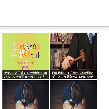
押すと1万円貰えるが大阪に10m
刑事裁判には「疑わしきは罰せ
ハムスターが召喚されてしまう
ず」という原則があるのになぜ
ボタン
「性交の同意がなかった」とい
う確かめようが無いもので有罪
になるの？