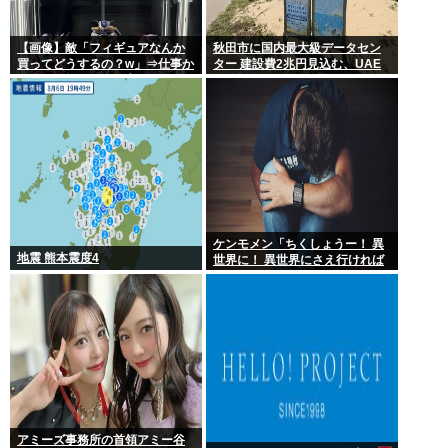
【画像】敵「フィギュアなんか
秋田市に国内最大級データセン
買ってどうするの？w」⇒仕事か
ター 建設費2兆円見込む、UAE
ら疲れて帰ってきて家にこんな
など投資
棚があったら疲れが吹き飛ぶだ
ろ？
ケンモメン「ちくしょうー！ 異
地震 熊本震度4
世界に！ 異世界にさえ行ければ
ー！(;△;)」 どうなるの？
アミーズ事務所の首領アミー谷