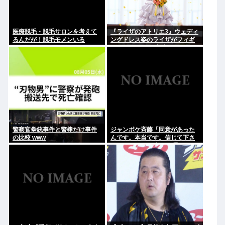
医療脱毛・脱毛サロンを考えて
『ライザのアトリエ3』ウェディ
るんだが！脱毛モメンいる
ングドレス姿のライザがフィギ
か？？
ュア化キタ───(ﾟ∀ﾟ)───!!!!!
警察官拳銃事件と警棒だけ事件
ジャンポケ斉藤「同意があった
の比較 www
んです。本当です。信じて下さ
い」 ←何でこの主張が通らない
の？