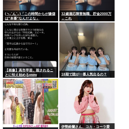
(ヽ˶ ᷇ ん ᷆ ˵ )「この時間からが嫌儲
32歳適応障害無職、貯金2000万
は"本番"なんだよな」
←これ
【画像】高市早苗、殺されるこ
18期で誰が一番人気出るの？
とに怯え始めるwww
伊勢鈴蘭さん、コカ・コーラ愛