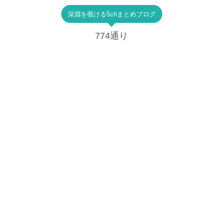
深淵を覗ける5chまとめブログ
774通り