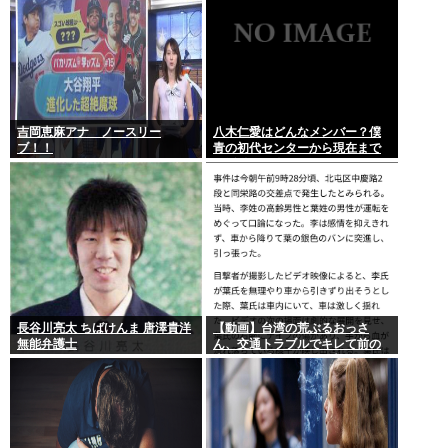
吉岡恵麻アナ ノースリー
八木仁愛はどんなメンバー？僕
ブ！！
青の初代センターから現在まで
の活動を紹介
長谷川亮太 ちばけんま 唐澤貴洋
【動画】台湾の荒ぶるおっさ
無能弁護士
ん、交通トラブルでキレて前の
車の運転手をナイフで斬りつけ
るも壮絶な返り討ちにあう