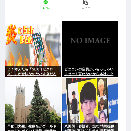
LINE
コピー
よく考えたら「SEX（セクロ
ビニコンの店員がいらっしゃい
ス）」が合法なのヤバすぎだろ
ませー！言わないから本社にク
レームいれてやりましたよ！
www
早稲田大生、複数名がゴールド
八田與一容疑者、詰む 情報提供