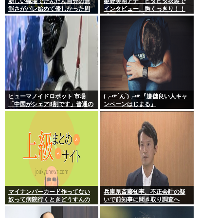
新しい職場でだんだん自分の無
姫野美南アナ ピタピタ衣装で
能さがバレ始めて優しかった周
インタビュー、胸くっきり！！
りの人たちが徐々に冷たくなっ
【GIF動画あり】
ていく時ってゾクゾクするよな
ヒューマノイドロボット 市場
(╭☞´ん`)╭☞『嫌儲良い人キャ
「中国がシェア8割です」普通の
ンペーンはじまる』
日本人怒りのフェイクニュース
認定へ…
マイナンバーカード作ってない
兵庫県斎藤知事、不正会計の疑
奴って病院行くときどうすんの
いで前知事に聞き取り調査へ