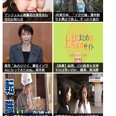
アンジュルム後藤花出演見合わ
JR東日本、「トクだ値」通年割
せのお知らせ
引を廃止で炎上。すっかり金の
亡者と成り下がったな
高市「あのジジイ、最近イジワ
【急募】結局、どの政党を支持
ルになってきたわね」高市政
すれば良いのか、議員、政治家
権、ついに麻生切り！嫌儲はど
は全員悪か
っちにつくの