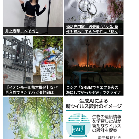
婚活専門家「過去最もヤバい条
井上春華、へそ出し
件を提示してきた男性は『処女
信仰』」ケンモメン…
【イオンモール熊本爆発】なぜ
ロシア「SRBMでキエフを火の
再入館できた？ハビタ幹部は
海にしてやったぜw」ウクライナ
「モール職員は引き止めなかっ
「我々もSRBMで反撃する
た」イオン「運用を徹底できな
ぞ！」
かった可能性」