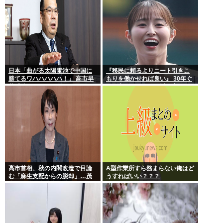
日本「曲がる太陽電池で中国に
『移民に頼るよりニート引きこ
勝てるワハハハハハ！」 高市早
もりを働かせれば良い』 30年ぐ
苗「勝てる！ ガハハハハハ
らい言ってるけど絶対に実現し
ハ！」
ない理由www
高市首相、秋の内閣改造で目論
A型作業所すら務まらない俺はど
む「麻生支配からの脱却」…茂
うすればいい？？？
木敏充氏も小林鷹之氏もクビ