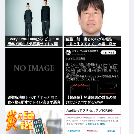
Every Little Thingがデビュー30
佐藤二朗、妻とのハグを報告
周年で楽曲人気投票サイトを開
「君と生きてきて、本当に良か
設 俺はもちろんFace the
った」「文〇砲より遥かに威力
Changeに入れてきたぞ
は弱いが、僕のノロケ砲をお見
舞いする」
避難所地獄と化す「ずっと同じ
【超画像】発達障害の封筒の開
食べ物&断水でトイレ流せず悪臭
け方がヤバすぎるwww
&床に直接就寝&コロナ感染」