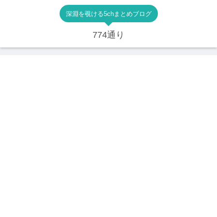
深淵を覗ける5chまとめブログ
774通り