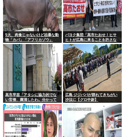
5大、肉食じゃないけど凶暴な動
パヨク集団「高市たおせ！ヒサ
物「カバ」「アフリカゾウ」
ヒトが広島に来ることを許さな
「バッファロー」「コーカサス
い！天皇制打倒！」
オオカブト」
高市早苗「アタシに協力的でな
広島 ジジババが群れてきちがい
い官僚、粛清したわ。分かって
沙汰に【グロ中尉】
るわね？」他の官僚「(ブルブ
ル)」