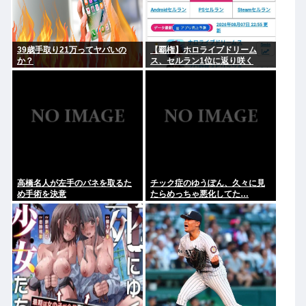
39歳手取り21万ってヤバいの
【覇権】ホロライブドリーム
か？
ス、セルラン1位に返り咲く
WIWIWIWIWIWIWIWIWIWIWIWI
WIWIWIWIWIWI
高橋名人が左手のバネを取るた
チック症のゆうぽん、久々に見
め手術を決意
たらめっちゃ悪化してた…