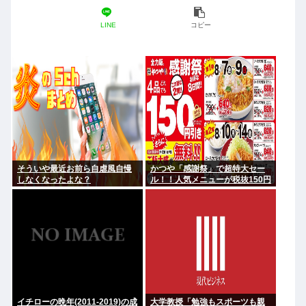
LINE
コピー
そういや最近お前ら自虐風自慢
かつや「感謝祭」で超特大セー
しなくなったよな？
ル！！人気メニューが税抜150円
引き！！！
イチローの晩年(2011-2019)の成
大学教授「勉強もスポーツも親