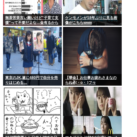
無茶苦茶言い難いけど"子育て支
ケンモメンが18年ぶりに見る画
援"って不要だよな…金有るから
像がこちらwww
子供作ってる癖に更に政府から
たんまり金貰う屑だよ
東京のJK,遂に480円で自分を売
【華金】お仕事お疲れさまなの
りはじめる…
らね✌(・o・ )フゥ