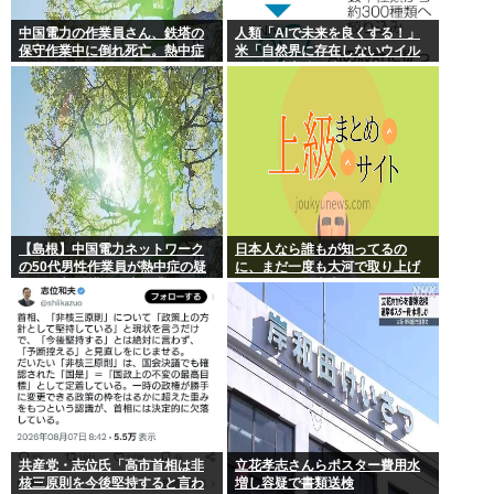
中国電力の作業員さん、鉄塔の
人類「AIで未来を良くする！」
保守作業中に倒れ死亡。熱中症
米「自然界に存在しないウイル
か
スを設計増殖に成功」技術が進
む程自ら破滅要因を増やす愚種
【島根】中国電力ネットワーク
日本人なら誰もが知ってるの
の50代男性作業員が熱中症の疑
に、まだ一度も大河で取り上げ
いで死亡 鉄塔の保守作業後に倒
られてない歴史上の人物
れる 邑南町
共産党・志位氏「高市首相は非
立花孝志さんらポスター費用水
核三原則を今後堅持すると言わ
増し容疑で書類送検