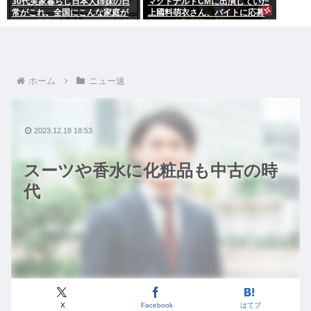
30代実家暮らし日本人姉妹の日
マクドナルドCMに出演していた
常がこれ。全国にこんな家庭が
上國料萌衣さん、バイトに応募
400万世帯ある。
するも書類選考で落ちる
ホーム
ニュー速
2023.12.18 18:53
スーツや香水に化粧品も中古の時
代
X
Facebook
はてブ