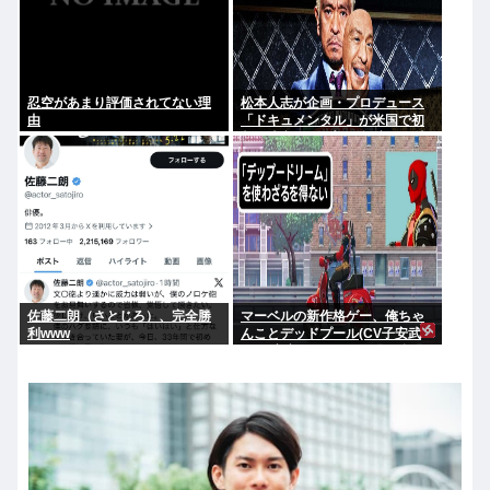
忍空があまり評価されてない理
松本人志が企画・プロデュース
由
「ドキュメンタル」が米国で初
制作決定 シンプルな設定に国境
超えた支持
佐藤二朗（さとじろ）、完全勝
マーベルの新作格ゲー、俺ちゃ
利www
んことデッドプール(CV子安武
人)が安定のやりたい放題で話題
に