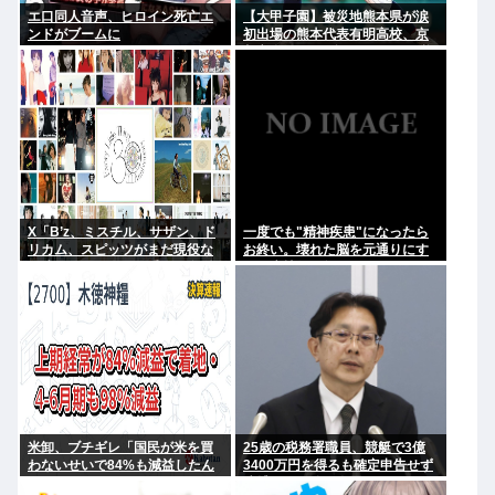
エ口同人音声、ヒロイン死亡エ
【大甲子園】被災地熊本県が涙
ンドがブームに
初出場の熊本代表有明高校、京
都立命館に9回裏2アウトから逆
転勝利
X「B’z、ミスチル、サザン、ド
一度でも"精神疾患"になったら
リカム、スピッツがまだ現役な
お終い。壊れた脳を元通りにす
の凄いよな。今の歌手が30年後
る医療技術は無い。
にやれてるだろうか？」
米卸、ブチギレ「国民が米を買
25歳の税務署職員、競艇で3億
わないせいで84%も減益したん
3400万円を得るも確定申告せず
だが？」
逮捕。その他の余罪も