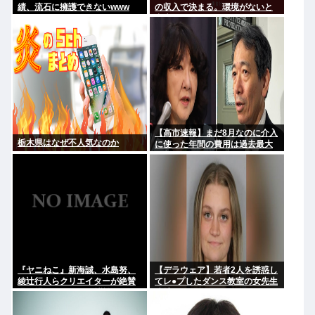
績、流石に擁護できないwww
の収入で決まる。環境がないと
出来るわけがない」
【高市速報】まだ8月なのに介入
栃木県はなぜ不人気なのか
に使った年間の費用は過去最大
と判明
『ヤニねこ』新海誠、水島努、
【デラウェア】若者2人を誘惑し
綾辻行人らクリエイターが絶賛
てレ●プしたダンス教室の女先生
過激描写はBPOでも議論に
逮捕