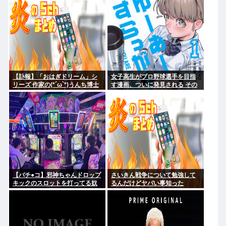
【訃報】「おはぎドリーム」シ
女子高生がプロ野球選手を目指
リーズ 作家の(*´ω`*)うんち博士
す漫画、ついに発見される その
さん死去 64歳
名も「ゆーあーすらっがー」
【パチ●コ】邪神ちゃんドロップ
さいきん戦争について勉強して
キックのスロットを打ってる奴
るんだけどヤバい事知った
がヤバすぎてワロタ