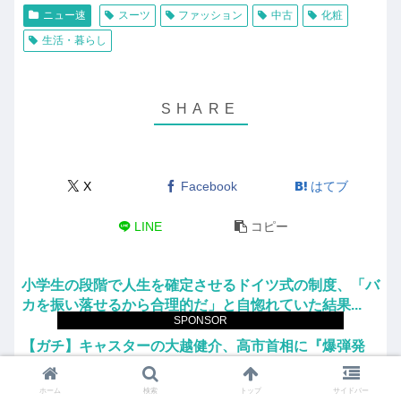
ニュー速
スーツ
ファッション
中古
化粧
生活・暮らし
X
Facebook
はてブ
LINE
コピー
小学生の段階で人生を確定させるドイツ式の制度、「バ
カを振い落せるから合理的だ」と自惚れていた結果...
SPONSOR
【ガチ】キャスターの大越健介、高市首相に『爆弾発
言』をしてしまう！！！！！
ホーム
検索
トップ
サイドバー