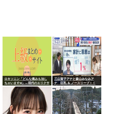
ロキソニン「どんな痛みも治し
三山賀子アナと森山みなみア
ちゃいますw」←現代のエリクサ
ナ 巨乳 ＆ ノースリーブ！！
ーやろ…
【GIF動画あり】