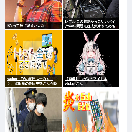
レブル この超絶かっこいいバイ
B’zって急に消えたよな
クwww問題点は人気すぎてめち
ゃくちゃ乗ってるやついるwww
wakatteTVの高田ふーみんこ
【画像】この兎のアイドル
と、武田塾の高田史拓さん召喚
vtuberさん
スレ