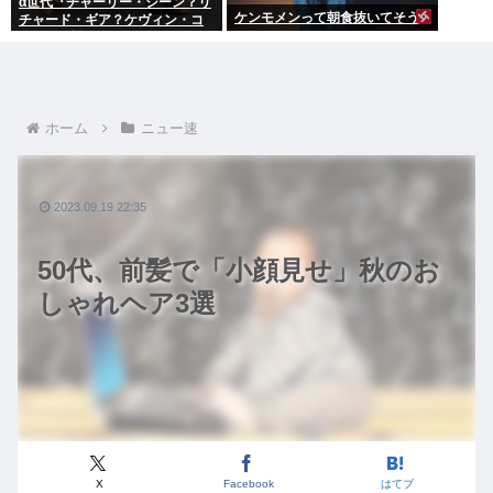
α世代『チャーリー・シーン？リ
ケンモメンって朝食抜いてそう
チャード・ギア？ケヴィン・コ
スナー？誰ですかそれ？？』何
故なのか
ホーム
ニュー速
2023.09.19 22:35
50代、前髪で「小顔見せ」秋のお
しゃれヘア3選
X
Facebook
はてブ