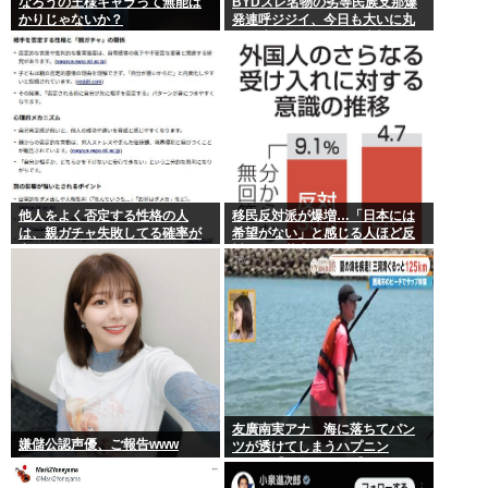
なろうの王様キャラって無能ば
BYDスレ名物の劣等民族支那爆
かりじゃないか？
発連呼ジジイ、今日も大いに丸
一日吠える！160レス以上
他人をよく否定する性格の人
移民反対派が爆増…「日本には
は、親ガチャ失敗してる確率が
希望がない」と感じる人ほど反
高いんだって
対。進む若者の嫌儲化
友廣南実アナ 海に落ちてパン
嫌儲公認声優、ご報告www
ツが透けてしまうハプニン
グ！！【GIF動画あり】