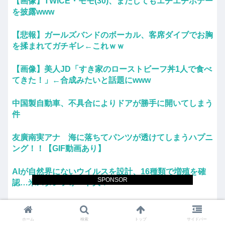
【画像】TWICE・モモ(30)、またしてもエチエチボデー
を披露www
【悲報】ガールズバンドのボーカル、客席ダイブでお胸
を揉まれてガチギレ←これｗｗ
【画像】美人JD「すき家のローストビーフ丼1人で食べ
てきた！」←合成みたいと話題にwww
中国製自動車、不具合によりドアが勝手に開いてしまう
件
友廣南実アナ 海に落ちてパンツが透けてしまうハプニ
ング！！【GIF動画あり】
AIが自然界にないウイルスを設計、16種類で増殖を確
SPONSOR
認…米スタンフォード大！
「平和を願う女子児童を警察が取り押さえて移動させ
た」と市民団体が告発、「児童……どこ？」とガチで...
ホーム
検索
トップ
サイドバー