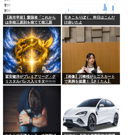
【高市早苗】愛国者「これから
引きこもりぼく、昨日はこんだ
は非核三原則を捨てて核三原
け歩いたよ
則。持つ！撃つ！勝つ！核戦争
には慣れている、試してみる
か？」
冨安健洋がプレミアリーグ・ク
【画像】川﨑桜がミニスカート
リスタルパレス入りキターーー
で美脚を披露！【さくたん】
ーーー！
【乃木坂46】