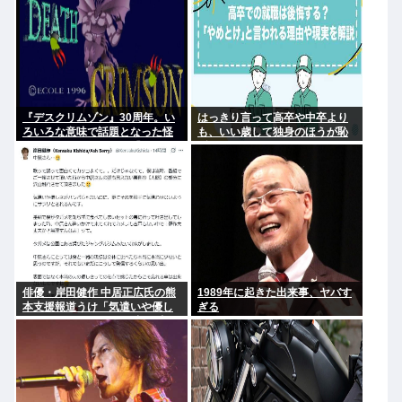
『デスクリムゾン』30周年。い
はっきり言って高卒や中卒より
ろいろな意味で話題となった怪
も、いい歳して独身のほうが恥
作ガンシューティング『デスク
ずかしいよな
リムゾン』の思い出
俳優・岸田健作 中居正広氏の熊
1989年に起きた出来事、ヤバす
本支援報道うけ「気遣いや優し
ぎる
さがハンパじゃない」 中居氏と
の思い出を回顧