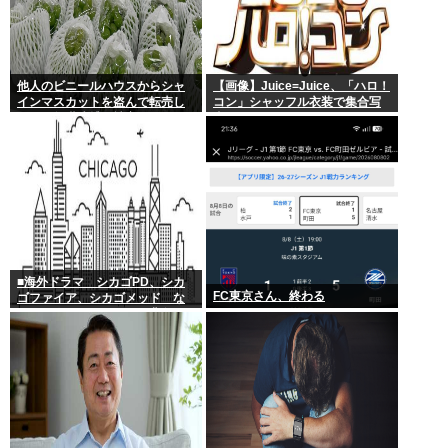
他人のビニールハウスからシャ
【画像】Juice=Juice、「ハロ！
インマスカットを盗んで転売し
コン」シャッフル衣装で集合写
ていた無職逮捕！被害100万円ほ
真
どに
■海外ドラマ シカゴPD、シカ
FC東京さん、終わる
ゴファイア、シカゴメッド な
ぜあの人は、あそこまで背負う
のか