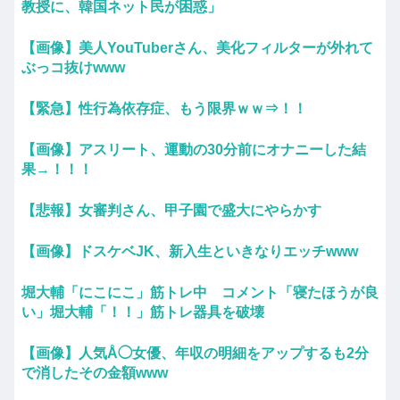
教授に、韓国ネット民が困惑」
【画像】美人YouTuberさん、美化フィルターが外れて
ぶっコ抜けwww
【緊急】性行為依存症、もう限界ｗｗ⇒！！
【画像】アスリート、運動の30分前にオナニーした結
果→！！！
【悲報】女審判さん、甲子園で盛大にやらかす
【画像】ドスケベJK、新入生といきなりエッチwww
堀大輔「にこにこ」筋トレ中 コメント「寝たほうが良
い」堀大輔「！！」筋トレ器具を破壊
【画像】人気Å◯女優、年収の明細をアップするも2分
で消したその金額www