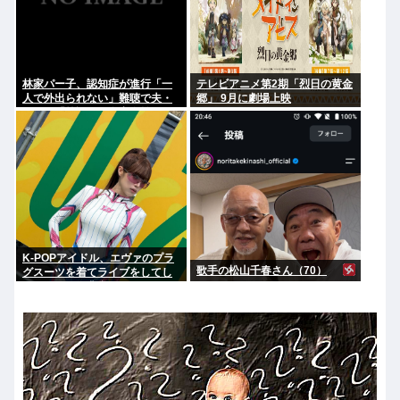
林家パー子、認知症が進行「一
テレビアニメ第2期「烈日の黄金
人で外出られない」難聴で夫・
郷」 9月に劇場上映
ペーと「筆談」…自宅全焼から
約1年
K-POPアイドル、エヴァのプラ
歌手の松山千春さん（70）
グスーツを着てライブをしてし
まう…これは非常にえちち