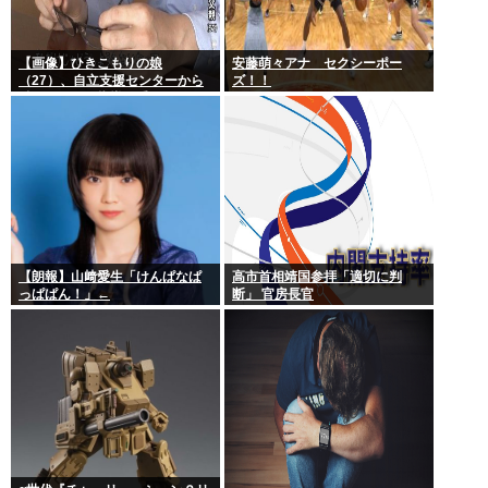
【画像】ひきこもりの娘
安藤萌々アナ セクシーポー
（27）、自立支援センターから
ズ！！
酷いスパルタ指導を受けてしま
う
【朗報】山﨑愛生「けんぱなぱ
高市首相靖国参拝「適切に判
っぱぱん！」←
断」 官房長官