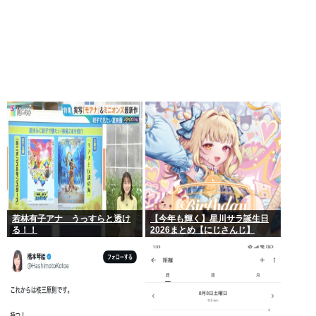
若林有子アナ うっすらと透け
【今年も輝く】星川サラ誕生日
る！！
2026まとめ【にじさんじ】