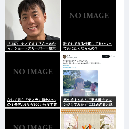
「あの、ナメてます？さっきか
誰でもできる仕事してるやつっ
ら」ショートスリーパー・堀大
て死にたくならんの？
輔氏が高須幹弥氏にブチギレ
なして君ら「テスラ」買わない
男の娘まんさん「男水着チャレ
の？モデル3なら300万程度で買
ンジしてみた」 エ口過ぎると話
える.コスパ最強車がここにある
題に
のに