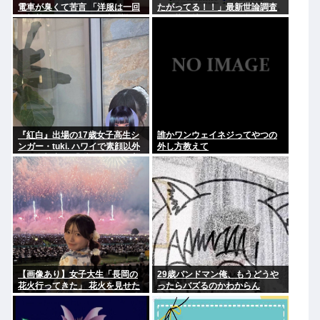
電車が臭くて苦言 「洋服は一回
たがってる！！」最新世論調査
全部熱湯につけよう！洗濯機は
で現状維持が圧倒的に多いこと
キッチンハイター薄めた水で一
が判明..
回まわそう！」
『紅白』出場の17歳女子高生シ
誰かワンウェイネジってやつの
ンガー・tuki. ハワイで素顔以外
外し方教えて
ほぼ全部出し 「隠しきれない美
貌」とSNSざわつく
【画像あり】女子大生「長岡の
29歳バンドマン俺、もうどうや
花火行ってきた」 花火を見せた
ったらバズるのかわからん
いのか自分を見せたいのかどっ
ちだよ！