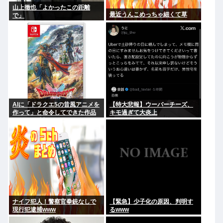
山上徹也「よかったこの距離
最近うんこめっちゃ細くて草
で」
AIに「ドラクエ5の昔風アニメを
【特大悲報】ウーバーチーズ、
作って」と命令してできた作品
キモ過ぎて大炎上
がこれ、感想よろ
ナイフ犯人！警察官拳銃なしで
【緊急】少子化の原因、判明す
現行犯逮捕www
るwww