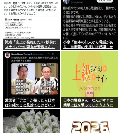
識者「山上が発砲した0.2秒前に
小泉「熊本の知人から電話があ
スナイパーの弾丸が安倍さんに
り、自衛隊の支援には感謝しか
当たっていた！」 これ。
ない、自衛隊のファンが増えて
るとのこと 」
愛国者「デニーが勝ったら日本
日本の警察さん、なんかすぐに
は沖縄のこと見捨てるけどいい
簡単に銃を撃ってしまうように
の？」
なる…