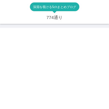
深淵を覗ける5chまとめブログ
774通り