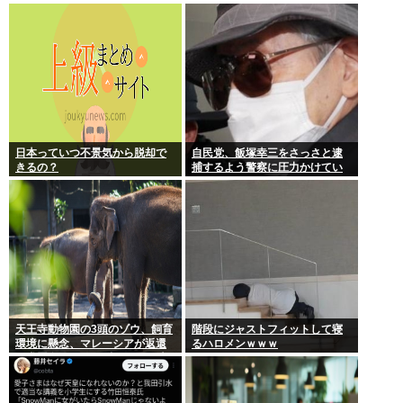
TOKYO 8月8日昼・夜公演セッ
トリス
日本っていつ不景気から脱却で
自民党、飯塚幸三をさっさと逮
きるの？
捕するよう警察に圧力かけてい
たwww
天王寺動物園の3頭のゾウ、飼育
階段にジャストフィットして寝
環境に懸念、マレーシアが返還
るハロメンｗｗｗ
要求署名17万人。酷すぎる日本
の動物園