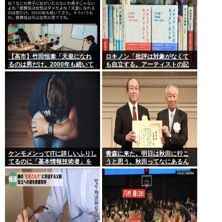
【高市】竹田恒泰「天皇になれ
ロキノン「批評は対象がなくて
るのは男だけ。2000年も続いて
も自立する。アーティストの記
きた伝統。歌舞伎も女は駄目だ
事に自分語りしか書かなくても
よね？」
OK」 これさぁ…
ケンモメンってITに詳しいふりし
青森に来た。明日は秋田に行こ
てるのに「基本情報技術者」を
うと思う。秋田ってなにあるん
難しいって言ってて笑ったわ
だ？