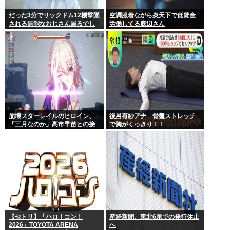
だった3分でリックドム12機撃墜
空調服着ながら炎天下で低賃金
される無能なおじさん居るでし
労働してる底辺さん
ょ
崩壊スターレイルのヒロイン、
後呂有紗アナ 骨盤ストレッチ
「三月なのか」高市早苗との接
で胸がくっきり！！
点があまりにも多すぎる。もし
かして早苗がモデル？
【セトリ】「ハロ！コン！
産経新聞、東北6県での発行休止
2026」TOYOTA ARENA
へ