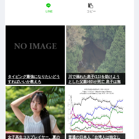
LINE
コピー
タイピング最強になりたいどう
川で溺れた息子(11)を助けよう
すればいいか教えろ
とした父親(40)が死亡 息子は無
事
女子高生コスプレイヤー、夏の
普通の日本人「台湾人は独立し