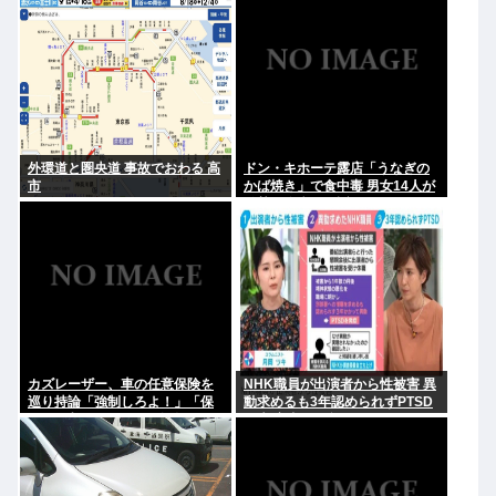
まで1年かけてリリース当時の日
日は未定です」
付に順次配信予定
外環道と圏央道 事故でおわる 高
ドン・キホーテ露店「うなぎの
市
かば焼き」で食中毒 男女14人が
発熱や腹痛など訴え…サルモネ
ラ属の菌検出
カズレーザー、車の任意保険を
NHK職員が出演者から性被害 異
巡り持論「強制しろよ！」「保
動求めるも3年認められずPTSD
険にも入れないヤツは運転すん
に 加害者側が釈明も… 月岡ツキ
なよ」
「納得がいかない」