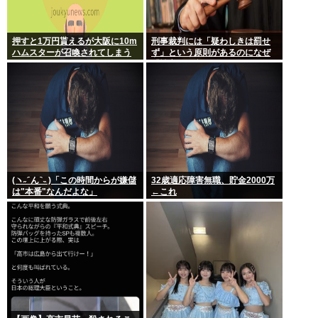
押すと1万円貰えるが大阪に10m
刑事裁判には「疑わしきは罰せ
ハムスターが召喚されてしまう
ず」という原則があるのになぜ
ボタン
「性交の同意がなかった」とい
う確かめようが無いもので有罪
になるの？
(ヽ˶ ᷇ ん ᷆ ˵ )「この時間からが嫌儲
32歳適応障害無職、貯金2000万
は"本番"なんだよな」
←これ