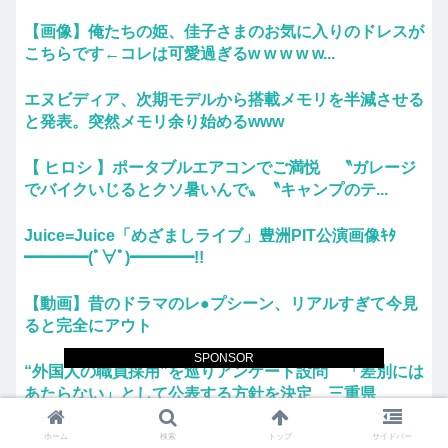
【画像】俺たちの姫、佳子さまのお気に入りのドレスが
こちらです←コレは可愛過ぎるw w w w w...
エヌビディア、次期モデルから搭載メモリを半減させる
と発表。突然メモリ余り始めるwww
【 ヒロシ 】ポータブルエアコンでご満悦 〝ガレージ
でバイクいじるとクソ暑いんで〟〝キャンプのテ...
Juice=Juice「めざましライブ」豊洲PIT公演画像ｷﾀ
━━━━(ﾟ∀ﾟ)━━━━!!
【動画】昔のドラマのレ●プシーン、リアルすぎて今見
ると完全にアウト
SPONSOR
“外国人の職員採用”を巡りアンケート設問 「差別には
あたらない」として公表する方針を決定 三重県
高市首相への賛同コメントの多さに苛立つ左派、これは
ホーム
検索
トップ
サイドバー