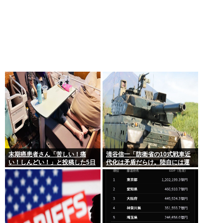
末期癌患者さん「苦しい！痛
清谷信一「防衛省の10式戦車近
い！しんどい！」と投稿した5日
代化は矛盾だらけ。陸自には運
後に穏やかに旅立つ
用理念もコスト意識もない」