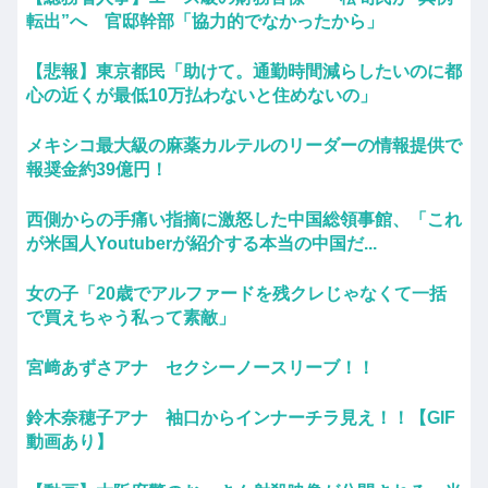
転出”へ 官邸幹部「協力的でなかったから」
【悲報】東京都民「助けて。通勤時間減らしたいのに都
心の近くが最低10万払わないと住めないの」
メキシコ最大級の麻薬カルテルのリーダーの情報提供で
報奨金約39億円！
西側からの手痛い指摘に激怒した中国総領事館、「これ
が米国人Youtuberが紹介する本当の中国だ...
女の子「20歳でアルファードを残クレじゃなくて一括
で買えちゃう私って素敵」
宮﨑あずさアナ セクシーノースリーブ！！
鈴木奈穂子アナ 袖口からインナーチラ見え！！【GIF
動画あり】