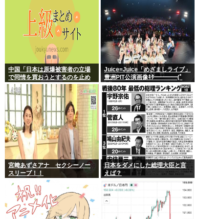
中国「日本は原爆被害者の立場
Juice=Juice「めざましライブ」
で同情を買おうとするのを止め
豊洲PIT公演画像ｷﾀ━━━━(ﾟ
ろ」
∀ﾟ)━━━━!!
宮﨑あずさアナ セクシーノー
日本をダメにした総理大臣と言
スリーブ！！
えば？