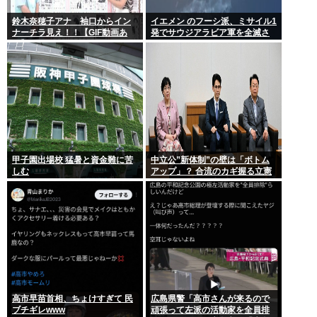
鈴木奈穂子アナ 袖口からイン
イエメン のフーシ派、ミサイル1
ナーチラ見え！！【GIF動画あ
発でサウジアラビア軍を全滅さ
り】
せてしまうww
甲子園出場校 猛暑と資金難に苦
中立公”新体制”の壁は「ボトム
しむ
アップ」？ 合流のカギ握る立憲
高市早苗首相、ちょけすぎて 民
広島県警「高市さんが来るので
ブチギレwww
頑張って左派の活動家を全員排