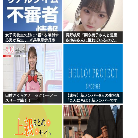
女子高校生の顔に “霧” を噴射す
長野桃羽「嗣永桃子さんと道重
る男が発生 。 ※兵庫県伊丹市
さゆみさんに憧れているので、
ふたりの憧れの部分をぎゅっと
集めた存在になり
田﨑さくらアナ セクシーノー
【速報】新メンバー6人の生写真
スリーブ脇！！
『こんにちは！新メンバーです
☆』