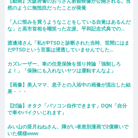
【動画】大阪府警のおっさん射殺映像が公開される。当
然のように無抵抗だったことが発覚
「人に恨みを買うようなことをしている自覚はあるんだ
な」と高市首相を嘲笑った左派、平和記念式典での...
渡邊渚さん「私がPTSDと診断された当時、世間にはま
だPTSDという言葉は浸透していませんでした...
カズレーザー、車の任意保険を巡り持論「強制しろ
よ！」「保険にも入れないヤツは運転すんなよ」
【画像】美人ママ、息子との入浴中の画像が流出した結
果・・・
【討論】オタク「パソコン自作できます」DQN「自分
で車やバイクいじれます」
みい山の亜月ねねさん、障がい者差別漫画で2億稼いで
いた模様www