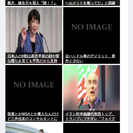
親方、誕生日を迎え『誰！？』
ヘルメットを被ってた」と因縁
と話題に
つけて暴行 少年らと父親(37)逮
捕
日本人の9割は高市早苗の顔や変
左ハンドル車のデメリット、意
な喋りを見ても平気だから支持
外と少ない
率9割。学校の美術科と音楽科は
しっかりして！
投資とかNISAとか素人なんだけ
イラン対米協議代表団トップ、
ど三井住友のコンサルタントに
トランプにブチギレ「フェイク
相談した方がいいのか？
ニュースばかり、約束を守れ。
劇場型はもうたくさん」