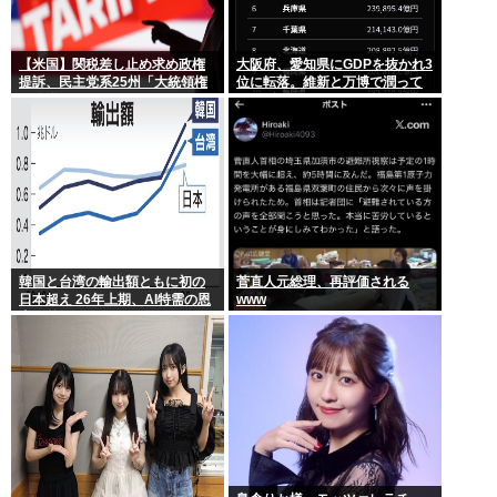
【米国】関税差し止め求め政権
大阪府、愛知県にGDPを抜かれ3
提訴、民主党系25州「大統領権
位に転落。維新と万博で潤って
限逸脱」
るはずじゃ…
韓国と台湾の輸出額ともに初の
菅直人元総理、再評価される
日本超え 26年上期、AI特需の恩
www
恵で差