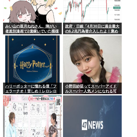
みい山の亜月ねねさん、障がい
政府・日銀「4月30日に過去最大
者差別漫画で2億稼いでいた模様
の6.2兆円為替介入したよ！褒め
www
てよ！」
ハリーポッターに憧れる僕「フ
小野田紗栞ってスーパーアイド
ェラーチオ！苦しめ！レロレロ
ルスーパー人気メンになれる可
レロ」敵「うっ 」
能性あったよな？