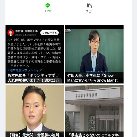
LINE
コピー
熊本県知事「ボランティア受け
竹田天皇、小学生に「Snow
入れ態勢整いました！週末は万
Manに女がいたらSnow Manじ
全な準備で被災地へお越しくだ
ゃない」で男系天皇を熱弁www
さい！」ケンモ、行くぞ
【画像】元大関・貴景勝の湊川
「暴走族じゃないのにコルク半