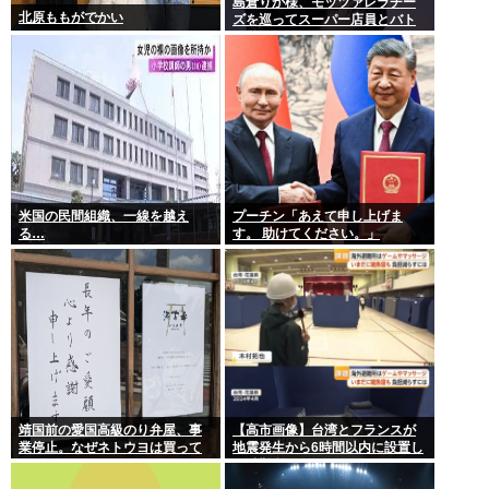
島倉りか様、モッツァレラチー
北原ももがでかい
ズを巡ってスーパー店員とバト
ル勃発ｗｗｗ
米国の民間組織、一線を越え
プーチン「あえて申し上げま
る…
す。 助けてください。」
靖国前の愛国高級のり弁屋、事
【高市画像】台湾とフランスが
業停止。なぜネトウヨは買って
地震発生から6時間以内に設置し
あげなかったの？
た避難所がこれwww