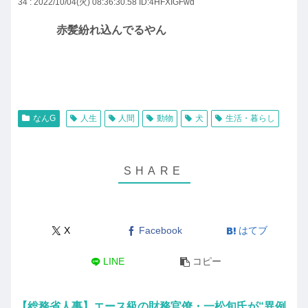
34 : 2022/10/04(火) 08:36:30.58
ID:4HFXIGFwd
赤髪紛れ込んでるやん
なんG
人生
人間
動物
犬
生活・暮らし
X
Facebook
はてブ
LINE
コピー
【総務省人事】エース級の財務官僚・一松旬氏が“異例