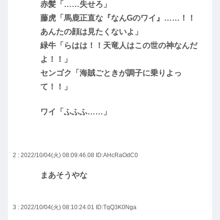
赤髪「……失せろ」
藤虎「馬鹿正直な『なんGのワイ』……！！
あんたの顔は見たくないよ」
緑牛「らはは！！天竜人はこの世の神なんだ
よ！！」
センゴク「海賊ごときが調子に乗りよっ
て！！」
ワイ「ふふふ……」
2 : 2022/10/04(火) 08:09:46.08
ID:AHcRaOdC0
まあそうやな
3 : 2022/10/04(火) 08:10:24.01
ID:TqQ3K0Nga