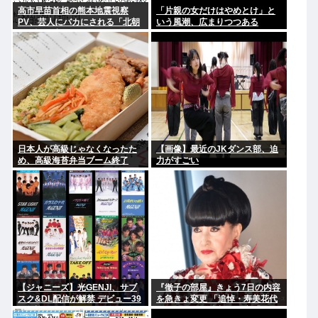
高市早苗首相の熊本地震視察
「片親の女だけはやめとけ」と
PV、芸人にバカにされる「北朝
いう風潮、広まりつつある
鮮の記録映画かと思った。金正
恩ですら盛りすぎって言うぞ」
日本人が高級じゃなくなったた
【画像】最近のJKダンス部、迫
め、高級海苔弁当ブーム終了
力がすごい
www
【ジャニーズ】光GENJI、サブ
『徹子の部屋』きょう7日の内容
スク&DL配信が解禁 デビュー39
を急きょ変更 「追悼・寿美花代
周年迎える8月19日から40周年
さん」放送へ 当初の予定「放送