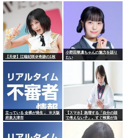
除しました！」広島市民「広島
から出てけ！」結局ヤジが飛ぶ
小野田華凛ちゃんの魅力を語り
【天使】江端妃咲＠奇跡の1枚
たい
立っている 全裸が発生 。 ※大阪
【スマホ】急増する「自分の頭
府泉大津市
で考えない子」。すぐ検索が当
たり前に 「タイパ」至上主義