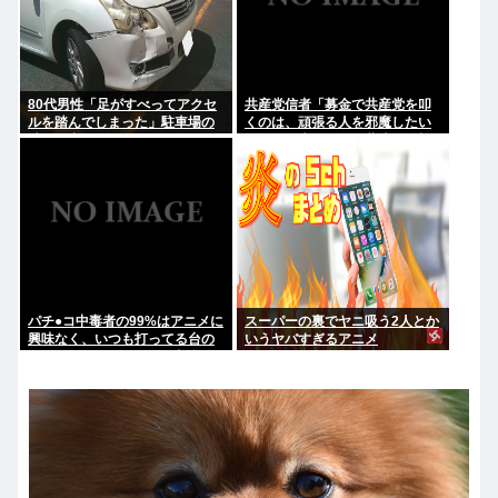
80代男性「足がすべってアクセ
共産党信者「募金で共産党を叩
ルを踏んでしまった」駐車場の
くのは、頑張る人を邪魔したい
壁に衝突
という日本人らしい薄暗い欲望
のせい」
パチ●コ中毒者の99%はアニメに
スーパーの裏でヤニ吸う2人とか
興味なく、いつも打ってる台の
いうヤバすぎるアニメ
原作も知らないという不都合な
真実