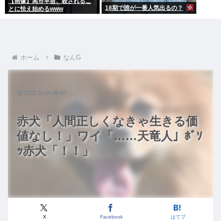
【画像】高市早苗、殺されるこ
18期で誰が一番人気出るの？
とに怯え始めるwww
ホーム
なんG
2022.10.04 08:42
赤犬「人間正しくなきゃ生きる価
値なし！」ワイ「……天竜人」ﾎﾞｿ
ｯ赤犬「！！」
X
Facebook
はてブ