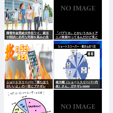
障害年金受給大学生ワイ、就活
「パプリカ」とかいうカルトア
や院試に必死な同期を高みの見
ニメ映画やってるんだけど見と
物www
くべき？
ショートスリーパー「寝たほう
堀大輔（ショートスリーパー代
がいいよ」の一言にブチギレ
表）さん、ガチギレwww