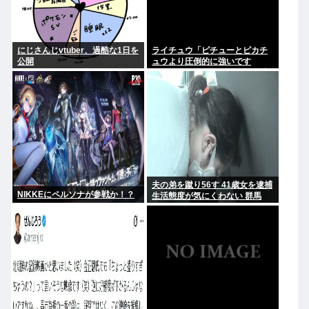
にじさんじvtuber、過酷な1日を
ライチュウ「ピチューとピカチ
公開
ュウより圧倒的に強いです
www」←こいつが不人気な理由
夫の弟を蹴り56す 41歳女を逮捕
NIKKEにペルソナが参戦か！？
生活態度が気にくわない 群馬