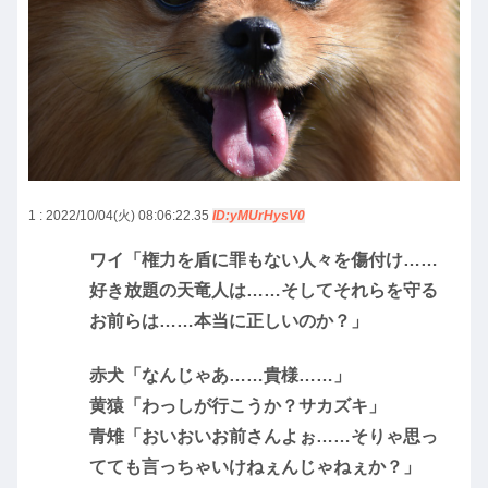
1 : 2022/10/04(火) 08:06:22.35
ID:yMUrHysV0
ワイ「権力を盾に罪もない人々を傷付け……
好き放題の天竜人は……そしてそれらを守る
お前らは……本当に正しいのか？」
赤犬「なんじゃあ……貴様……」
黄猿「わっしが行こうか？サカズキ」
青雉「おいおいお前さんよぉ……そりゃ思っ
てても言っちゃいけねぇんじゃねぇか？」