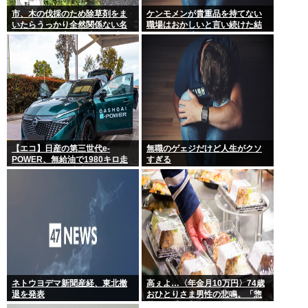
市、木の伐採のため除草剤をま
ケンモメンが貴重品を持てない
いたらうっかり全然関係ない名
職場はおかしいと言い続けた結
物イチョウ並木道54本を全滅さ
果 ルールが変わり始めた件
せてしまう(・ω<)
【エコ】日産の第三世代e-
無職のゲェジだけど人生がクソ
POWER、無給油で1980キロ走
すぎる
ってギネス記録達成
ネトウヨデマ新聞産経、東北撤
高ぇよ…〈年金月10万円〉74歳
退を発表
おひとりさま男性の悲鳴。「惣
菜すら手が出ない」