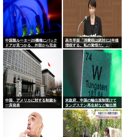
中国製ルーター20機種にバック
高市早苗「消費税は絶対に2年後
ドアが見つかる、外部から完全
増税する。私の覚悟だ。」
制御される恐れ
中国、アメリカに対する制裁を
米政府、中国の輸出規制受けて
一斉発表
タングステン再生材など輸出禁
止へ 日本さん米中に挟み撃ちさ
れる形に