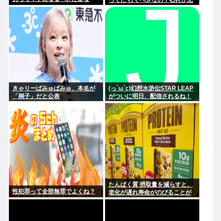
ってた 行くべきなの？石狩か北
広島大曲だよな
きゃりーぱみゅぱみゅ、本名が
(っ´ω`c)幻想水滸伝STAR LEAP
「桐子」だと公表
がついに明日、配信されるね！
たんぱく質 摂取量を減らすと、
性犯罪って全部無罪でよくね？
老化が遅れ寿命がのびることが
判明 まっちゃん(;ω;)