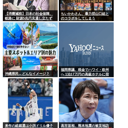
【消費減税】日本の社会保障、
ちいかわさん、暴力団山口組と
岐路に 財源5兆円見通し立たず
のコラボをしてしまう
福岡県議、税金でハワイ・欧州
沖縄県民←どんなイメージ？
へ 1泊17万円の高級ホテルに宿
泊 日本全国で横行する「海外視
察」という名の公費豪遊
来年の総裁選は小渕ドリル優子
高市首相、熊本地震の被災地訪