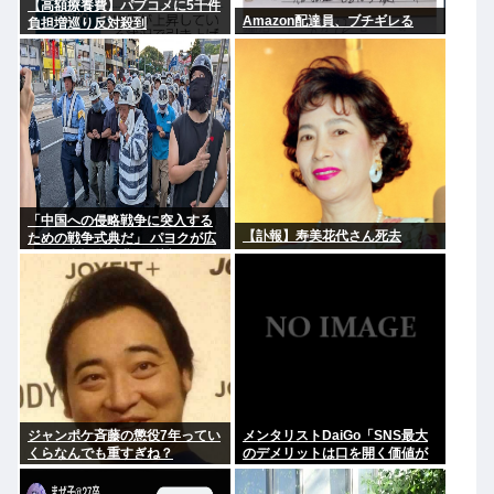
【高額療養費】パブコメに5千件
Amazon配達員、ブチギレる
負担増巡り反対殺到
「中国への侵略戦争に突入する
【訃報】寿美花代さん死去
ための戦争式典だ」 パヨクが広
島の平和記念式典に反対する理
由が判明
ジャンポケ斉藤の懲役7年ってい
メンタリストDaiGo「SNS最大
くらなんでも重すぎね？
のデメリットは口を開く価値が
ない奴が発信できるようになっ
たこと」