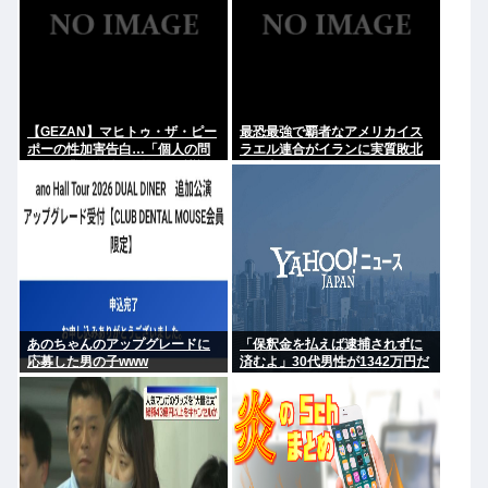
【GEZAN】マヒトゥ・ザ・ピー
最恐最強で覇者なアメリカイス
ポーの性加害告白…「個人の問
ラエル連合がイランに実質敗北
題か、業界全体の問題か」議論
な理由、分からない
が拡大
あのちゃんのアップグレードに
「保釈金を払えば逮捕されずに
応募した男の子www
済むよ」30代男性が1342万円だ
まし取られる