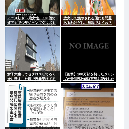
アニメ好き32歳女性、238個の
放火って燃やされる側にも問題
複アカで少年ジャンプグッズを
あるわけだし、無罪でよくね？
大量注文・キャンセルし逮捕
「欲求が満たされた」
女子大生ってセクロスしてるく
【衝撃】100万部を切ったジャン
せに澄ました顔で授業受けてる
プが最強部数653万部を記録した
のは何故？？
時の週刊少年ジャンプの面子が
ヤバすぎる