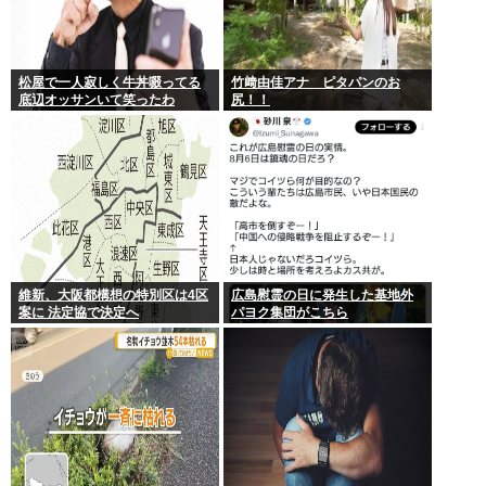
松屋で一人寂しく牛丼啜ってる
竹﨑由佳アナ ピタパンのお
底辺オッサンいて笑ったわ
尻！！
維新、大阪都構想の特別区は4区
広島慰霊の日に発生した基地外
案に 法定協で決定へ
パヨク集団がこちら