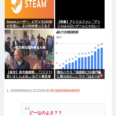
Steamユーザー、ビデメモ16GB
【画像】アトリエファン「アト
が主流に。まだ8GB使ってるド
リエはエ口いゲームじゃない！
アホの嫌儲民は反省文書いて
ライザを性的な目で見てる奴は
ね。
にわか！」
【高市】高市親衛隊、「〇〇(？)
積水ハウス「地面師に55億円騙
言いましたよね 」などと被災者
し取られた…」ワイ「はえーか
を睨みつけ詰め寄る
わいそう…会社滅茶苦茶やろな
ぁ」
1 : 2020/03/03(火) 12:23:02.82
ID:Jg36O64md0303
どーなのよさ？？