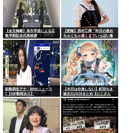
【全文掲載】高市早苗による広
【肥報】西村乙輝「昨日の夜め
島平和記念式典挨拶
ちゃくちゃ遅くまでいっぱい食
べた。今日もいっぱい食べてや
る」
副島萌生アナ NHKニュース
【今日は分身しない】町田ちま
7【GIF動画あり】
誕生日2026まとめ【にじさん
じ】