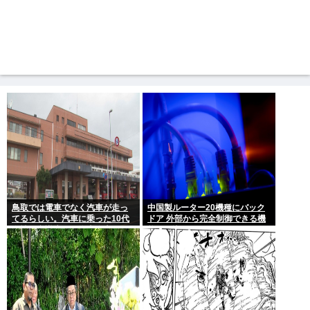
鳥取では電車でなく汽車が走っ
中国製ルーター20機種にバック
てるらしい。汽車に乗った10代
ドア 外部から完全制御できる機
女性が意識失う。汽車汽車ぽっ
能が仕込まれていた
ぽぽっぽ