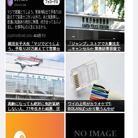
就活女子大生「マジでどうしよ
「ジャンプ」ストアで大量注文
う。手取り20万超えてて営業セ
→キャンセルか 業務妨害容疑で
コカン以外で転勤無しの会社な
女逮捕
い」
高齢になっても絶対に免許返納
ワイの上司がカラオケでT-
しない人、77年生きた結果、圧
BOLANばっかり歌うんやが
倒的な『そうはならんやろ』で
事故死