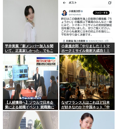
平井美葉「新メンバー加入を聞
小泉進次郎「やりました！トマ
いて、正直寂しかった、でもこ
ホークミサイル発射大成功！！
れが新しいビヨなんだと、寂し
対中朝露への防衛力を強化して
さを受け止めるこ
ますw」
【人材獲得へ】ソウルで日本企
なぜフランス人はこれほど日本
業による就職イベント 就職難に
が好きなのか？中国ネット「中
苦しむ韓国の若者が日本に注目
国人も日本が好き」