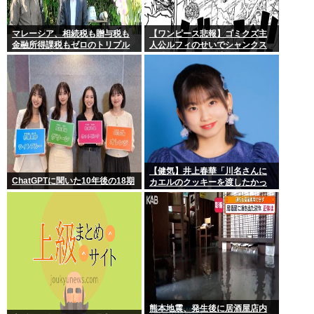
マレーシア、相続税も贈与税も
【ワンピース悲報】ゴミクズ主
金融所得課税もゼロのトリプル
人公ルフィのせいでシャンクス
ゼロで優秀な移民を海外から集
に続きギャバンの腕も無くなる
めてしまう…
www
【健気】井上春華「川名さんに
ChatGPTに聞いた10年後の18期
カエルのクッキーを渡したかっ
たけど、話しかけられず結局自
分で食べた」
熊本地震、発生後に居酒屋店内