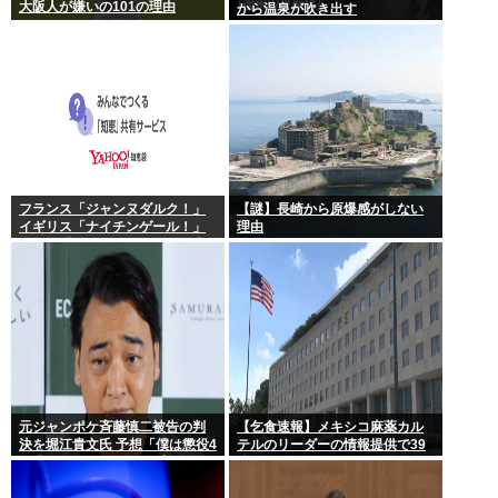
大阪人が嫌いの101の理由
から温泉が吹き出す
フランス「ジャンヌダルク！」
【謎】長崎から原爆感がしない
イギリス「ナイチンゲール！」
理由
インド「マザーテレサ！」日本
「…」
元ジャンポケ斉藤慎二被告の判
【乞食速報】メキシコ麻薬カル
決を堀江貴文氏 予想「僕は懲役4
テルのリーダーの情報提供で39
年求刑され 2年6か月の実刑だっ
億円急げ！
たが…」