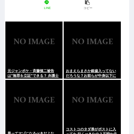
LINE
コピー
元ジャンポケ・斉藤慎二被告
おまえらまさか銀歯入ってない
は”無罪を立証”できる？ 弁護士
だろうな？お前らが中身以下に
が解説
評価される原因は口開けた時に
見える銀歯
コストコのタダ券がポストに入
男ってマゾになるべきだよな