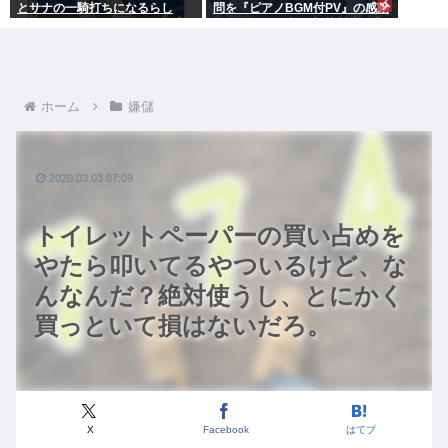
とサナの一騎打ちになるらし
問を『ピアノBGM付PV』の感動
い。チョンモメンはどっちを応
ポルノにして大炎上 芥川賞作家
援するの？
ぶちぎれ「アホか！」
ホーム
嫌儲
2020.03.03 07:09
トイレットペーパーの買い占めを
やたら叩いてるやついるけど、な
んなんだ？絶対使うし、とにかく
買っといて損はないだろ。
X
Facebook
はてブ