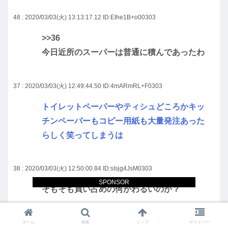
48 : 2020/03/03(火) 13:13:17.12
ID:EIhe1B+o00303
>>36
今日近所のスーパーは普通に積んであったわ
37 : 2020/03/03(火) 12:49:44.50
ID:4mARmRL+F0303
トイレットペーパーやティシュどころかキッ
チンペーパーもコピー用紙も大量発注あった
らしく笑ってしまうは
38 : 2020/03/03(火) 12:50:00.84
ID:sIsjg4JsM0303
SPONSOR
そもそも買い占めの何がわるいのか？
39 : 2020/03/03(火) 12:52:18.15
ID:sIsjg4JsM0303
ホーム
検索
トップ
サイドバー