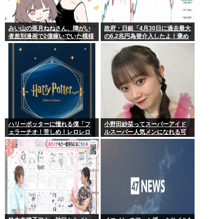
みい山の亜月ねねさん、障がい
政府・日銀「4月30日に過去最大
者差別漫画で2億稼いでいた模様
の6.2兆円為替介入したよ！褒め
www
てよ！」
ハリーポッターに憧れる僕「フ
小野田紗栞ってスーパーアイド
ェラーチオ！苦しめ！レロレロ
ルスーパー人気メンになれる可
レロ」敵「うっ 」
能性あったよな？