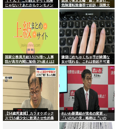
（ヽ´ん`） この顔文字って危険
競泳で東京五輪「銀」本多灯、
じゃない？あたかもケンモメン
危険運転致傷罪で起訴・国際大
が無害で優しい一般人だと誤解
会を辞退…日本水泳連盟「報告
させる恐れがある
が遅れお詫び」
国家公務員月給3.51%増へ 人事
嫌儲にめちゃくちゃ手が綺麗な
院が高市内閣に勧告 3%超えは2
女が現れる、これは勃起不可避
年連続
【54歳男逮捕】カラオケボック
れいわ新選組が党名の変更 、
スで15歳少女に飲酒させ性的暴
「いのちの党」略称は『いの
行 スマホで撮影か 千葉
ち』 SNSではTIM・ゴルゴ松本
に言及「ゴルゴ出馬確定」「党