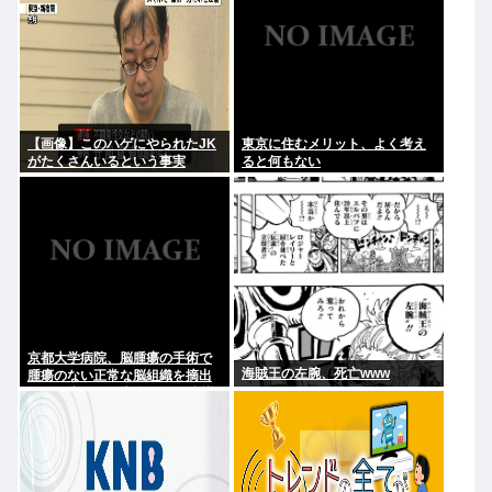
【画像】このハゲにやられたJK
東京に住むメリット、よく考え
がたくさんいるという事実
ると何もない
京都大学病院、脳腫瘍の手術で
海賊王の左腕、死亡www
腫瘍のない正常な脳組織を摘出
する医療ミス 脳幹損傷で、意識
はあるが自発呼吸が確認できな
い重篤状態