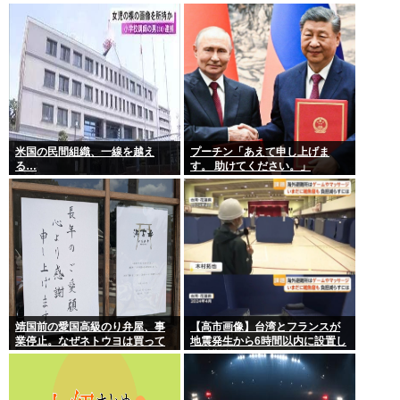
ル勃発ｗｗｗ
米国の民間組織、一線を越え
プーチン「あえて申し上げま
る…
す。 助けてください。」
靖国前の愛国高級のり弁屋、事
【高市画像】台湾とフランスが
業停止。なぜネトウヨは買って
地震発生から6時間以内に設置し
あげなかったの？
た避難所がこれwww