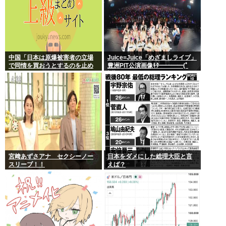
中国「日本は原爆被害者の立場
Juice=Juice「めざましライブ」
で同情を買おうとするのを止め
豊洲PIT公演画像ｷﾀ━━━━(ﾟ
ろ」
∀ﾟ)━━━━!!
宮﨑あずさアナ セクシーノー
日本をダメにした総理大臣と言
スリーブ！！
えば？