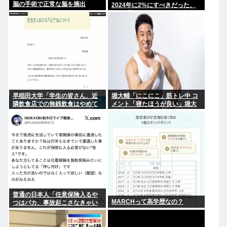
脳の手術で正常な脳を摘出
2024年に2%にすべきだった、
2%で景気が悪くなるなら生産性
が低い利益が出せない企業、潰
れろ
早稲田大学「学生の皆さん、近
堀大輔「にこにこ」筋トレ中 コ
隣飲食店での無銭飲食はやめて
メント「寝たほうが良い」堀大
ください」
輔「！！」筋トレ器具を破壊
普通の日本人「任意保険入るや
MARCHって高学歴なの？
つはバカ、事故起こさなきゃい
いだけ」