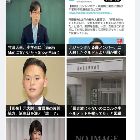
さんだけ言われるの？」
さい！」ケンモ、行くぞ
竹田天皇、小学生に「Snow
元ジャンポケ斎藤メンバー、二
Manに女がいたらSnow Manじ
人殺したクルド人より罰が重く
ゃない」で男系天皇を熱弁www
て炎上www
【画像】元大関・貴景勝の湊川
「暴走族じゃないのにコルク半
親方、誕生日を迎え『誰！？』
ヘルメットを被ってた」と因縁
と話題に
つけて暴行 少年らと父親(37)逮
捕