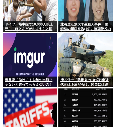
ドイツ、熱中症で10,000人以上
北海道江別大学生殺人事件、主
死亡、ほとんどがおまえらと同
犯格の川口被告(19)に無期懲役の
年代、若者は元気
判決
米農家「助けて！去年の半額じ
清谷信一「防衛省の10式戦車近
ゃないと買ってもらえないの！
代化は矛盾だらけ。陸自には運
作れば作るほど赤字で死にそ
用理念もコスト意識もない」
う！」