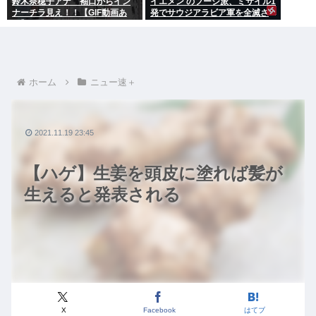
鈴木奈穂子アナ 袖口からイン
イエメン のフーシ派、ミサイル1
ナーチラ見え！！【GIF動画あ
発でサウジアラビア軍を全滅さ
り】
せてしまうww
ホーム
ニュー速＋
2021.11.19 23:45
【ハゲ】生姜を頭皮に塗れば髪が
生えると発表される
X
Facebook
はてブ