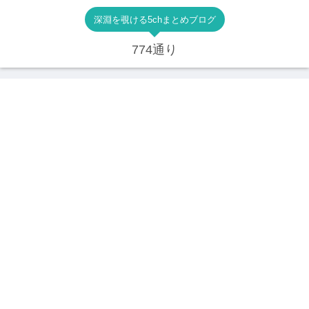
深淵を覗ける5chまとめブログ
774通り