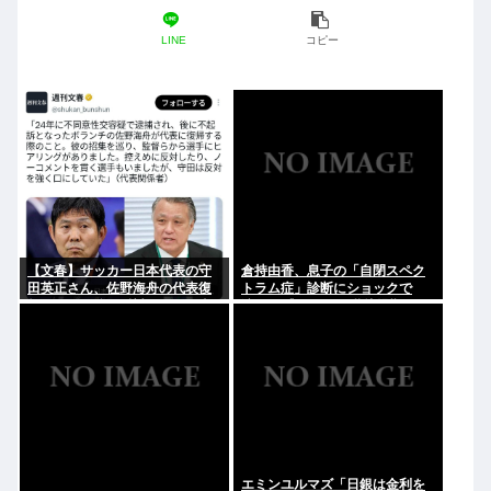
LINE
コピー
【文春】サッカー日本代表の守
倉持由香、息子の「自閉スペク
田英正さん、佐野海舟の代表復
トラム症」診断にショックで
帰について強く反対していた事
涙… 見逃していた乳幼児期のサ
が判明
インとは
エミンユルマズ「日銀は金利を