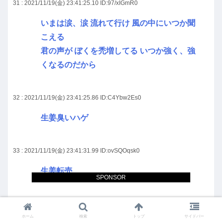
31 : 2021/11/19(金) 23:41:25.10
ID:97/xIGmR0
いまは涙、涙 流れて行け 風の中にいつか聞
こえる
君の声が ぼくを禿増してる いつか強く、強
くなるのだから
32 : 2021/11/19(金) 23:41:25.86
ID:C4Ybw2Es0
生姜臭いハゲ
33 : 2021/11/19(金) 23:41:31.99
ID:ovSQOqsk0
生姜転売
SPONSOR
ホーム
検索
トップ
サイドバー