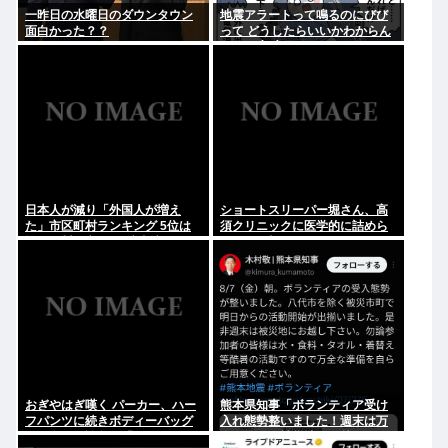
一昨日の水曜日のダウンタウン
地震アラートって鳴るのにびび
面白かった？？
って どうしたらいいかわからん
よな(ヽ´ん`)
日本人が減り「外国人が増え
ショートスリーパー堀さん、高
た」市区町村ランキング 5位は
須クリニックに医学的に詰めら
埼玉県川口市、4位京都市
れてガチ切れwww
おぎやはぎ嘆く パーカー、ハー
熊本県知事「ボランティア受け
フパンツに続きボディーバッグ
入れ態勢整いました！週末は万
も”ダサい”論争に「なんでおじ
全な準備で被災地へお越しくだ