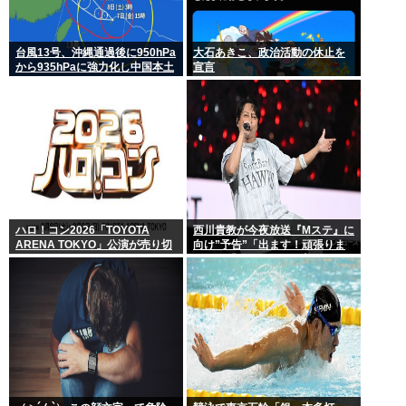
台風13号、沖縄通過後に950hPa
大石あきこ、政治活動の休止を
から935hPaに強力化し中国本土
宣言
へwww
ハロ！コン2026「TOYOTA
西川貴教が今夜放送『Mステ』に
ARENA TOKYO」公演が売り切
向け”予告”「出ます！頑張りま
れない
す！」「恐らくアレも着ま
す！」期待膨らむ