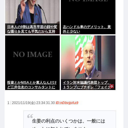
日本人の9割は高市早苗の顔や変
左ハンドル車のデメリット、意
な喋りを見ても平気だから支持
外と少ない
率9割。学校の美術科と音楽科は
しっかりして！
投資とかNISAとか素人なんだけ
イラン対米協議代表団トップ、
ど三井住友のコンサルタントに
トランプにブチギレ「フェイク
相談した方がいいのか？
ニュースばかり、約束を守れ。
劇場型はもうたくさん」
1 : 2021/11/19(金) 23:34:31.30
ID:nDbvjpAa9
生姜の利点のいくつかは、一般には