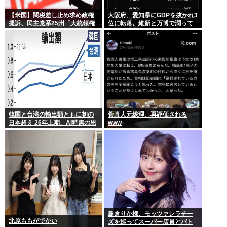
【米国】関税差し止め求め政権
大阪府、愛知県にGDPを抜かれ3
提訴、民主党系25州「大統領権
位に転落。維新と万博で潤って
限逸脱」
るはずじゃ…
韓国と台湾の輸出額ともに初の
菅直人元総理、再評価される
日本超え 26年上期、AI特需の恩
www
恵で差
島倉りか様、モッツァレラチー
北原ももがでかい
ズを巡ってスーパー店員とバト