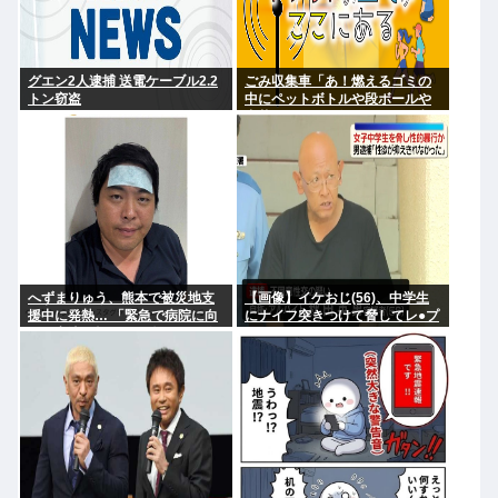
グエン2人逮捕 送電ケーブル2.2
ごみ収集車「あ！燃えるゴミの
トン窃盗
中にペットボトルや段ボールや
中華鍋やドラム缶やテレビが入
ってる！」
へずまりゅう、熊本で被災地支
【画像】イケおじ(56)、中学生
援中に発熱… 「緊急で病院に向
にナイフ突きつけて脅してレ●プ
かい点滴を打ったら楽に」 回復
www
を報告