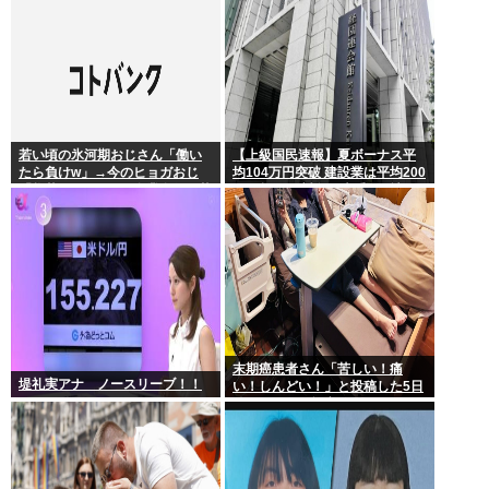
首は決まり」
若い頃の氷河期おじさん「働い
【上級国民速報】夏ボーナス平
たら負けw」→今のヒョガおじ
均104万円突破 建設業は平均200
「惣菜たけぇよ..」 自業自得で草
万円超 なお対象は大手163社93
万人、全就業者の1%強
末期癌患者さん「苦しい！痛
堤礼実アナ ノースリーブ！！
い！しんどい！」と投稿した5日
後に穏やかに旅立つ