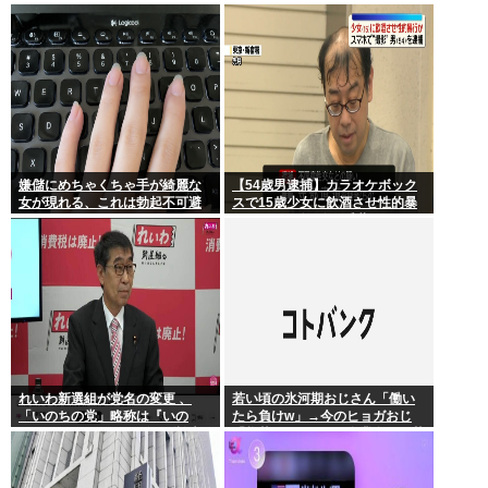
会を辞退…日本水泳連盟「報告
年連続
が遅れお詫び」
嫌儲にめちゃくちゃ手が綺麗な
【54歳男逮捕】カラオケボック
女が現れる、これは勃起不可避
スで15歳少女に飲酒させ性的暴
行 スマホで撮影か 千葉
れいわ新選組が党名の変更 、
若い頃の氷河期おじさん「働い
「いのちの党」略称は『いの
たら負けw」→今のヒョガおじ
ち』 SNSではTIM・ゴルゴ松本
「惣菜たけぇよ..」 自業自得で草
に言及「ゴルゴ出馬確定」「党
首は決まり」