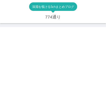
深淵を覗ける5chまとめブログ
774通り