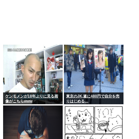
ケンモメンが18年ぶりに見る画
東京のJK,遂に480円で自分を売
像がこちらwww
りはじめる…