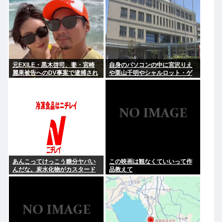
元EXILE・黒木啓司、妻・宮崎
自身のパソコンの中に宮沢りえ
麗果被告へのDV事案で逮捕され
や栗山千明やシャルロット・ゲ
ていた 宮崎は全身打撲、頭部裂
ンズブールを保存した男を逮捕
傷及び打撲、頸部損傷の怪我
あんこってけっこう糖分ヤバい
この映画は観なくていいって作
んだな。炭水化物がカスタード
品教えて
七越の1.8倍くらいあったぞ。