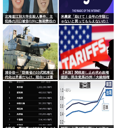
北海道江別大学生殺人事件、主
米農家「助けて！去年の半額じ
犯格の川口被告(19)に無期懲役の
ゃないと買ってもらえないの！
判決
作れば作るほど赤字で死にそ
う！」
清谷信一「防衛省の10式戦車近
【米国】関税差し止め求め政権
代化は矛盾だらけ。陸自には運
提訴、民主党系25州「大統領権
用理念もコスト意識もない」
限逸脱」