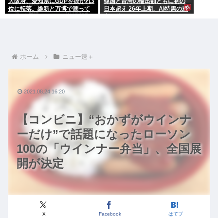
大阪府、愛知県にGDPを抜かれ3
韓国と台湾の輸出額ともに初の
位に転落。維新と万博で潤って
日本超え 26年上期、AI特需の恩
るはずじゃ…
恵で差
ホーム
ニュー速＋
2021.08.24 16:20
【コンビニ】“おかずがウインナ
ーだけ”で話題になったローソン
100の「ウインナー弁当」、全国展
開が決定
X
Facebook
はてブ