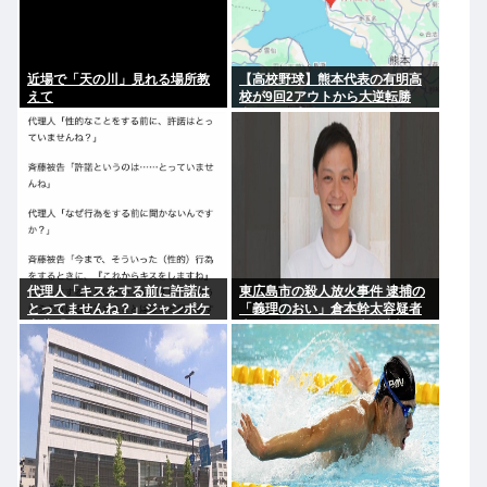
近場で「天の川」見れる場所教
【高校野球】熊本代表の有明高
えて
校が9回2アウトから大逆転勝
利！！！感動をありがとう
代理人「キスをする前に許諾は
東広島市の殺人放火事件 逮捕の
とってませんね？」ジャンポケ
「義理のおい」倉本幹太容疑者
斎藤「今までこれからキスしま
夫婦への殺人や殺人未遂容疑に
すなんて宣言することなかった
ついては不起訴 放火などの罪で
ので」
は起訴