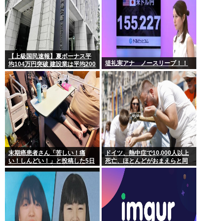
【上級国民速報】夏ボーナス平
堤礼実アナ ノースリーブ！！
均104万円突破 建設業は平均200
万円超 なお対象は大手163社93
万人、全就業者の1%強
末期癌患者さん「苦しい！痛
ドイツ、熱中症で10,000人以上
い！しんどい！」と投稿した5日
死亡、ほとんどがおまえらと同
後に穏やかに旅立つ
年代、若者は元気