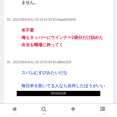
ません。
33 : 2021/08/24(火) 16:10:54.55
ID:HqqwEAGH0
米不要
俺もタッパーにウインナー2袋分だけ詰めた
弁当を職場に持ってく
34 : 2021/08/24(火) 16:10:55.04
ID:uBfxw/Zz0
スパムむすびみたいだな
毎日米を炊いてる人なら自作したほうがいい
けど
SPONSOR
216円なら買う人いるかもね
ホーム
検索
トップ
サイドバー