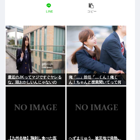
LINE
コピー
最近のJKってマジですぐヤレる
俺「…」担任「…くん！俺く
な。頭おかしいんじゃないの
ん！ちゃんと授業聞いてって何
度m」俺「(───来るッ！)」
【九州名物】鶏刺し食べた医
へずまりゅう、被災地で発熱。