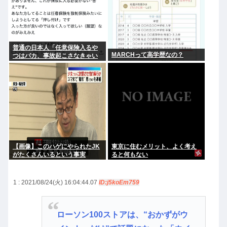
普通の日本人「任意保険入るや
MARCHって高学歴なの？
つはバカ、事故起こさなきゃい
いだけ」
【画像】このハゲにやられたJK
東京に住むメリット、よく考え
がたくさんいるという事実
ると何もない
1 : 2021/08/24(火) 16:04:44.07
ID:j5koEm759
ローソン100ストアは、“おかずがウ