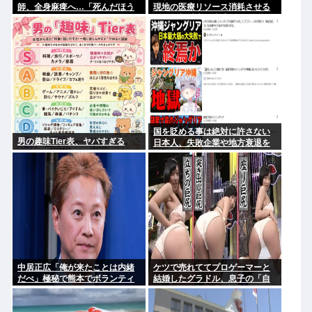
師、全身麻痺へ…「死んだほう
現地の医療リソース消耗させる
が良い」
とか予想以上に迷惑だったな
国を貶める事は絶対に許さない
男の趣味Tier表、ヤバすぎる
日本人、失敗企業や地方衰退を
エンタメ化して楽しむ事は大好
きだったと判明www
中居正広「俺が来たことは内緒
ケツで売れててプロゲーマーと
だべ」極秘で熊本でボランティ
結婚したグラドル、息子の「自
アをしていたwww
閉スペクトラム症」診断にショ
ックで泣く