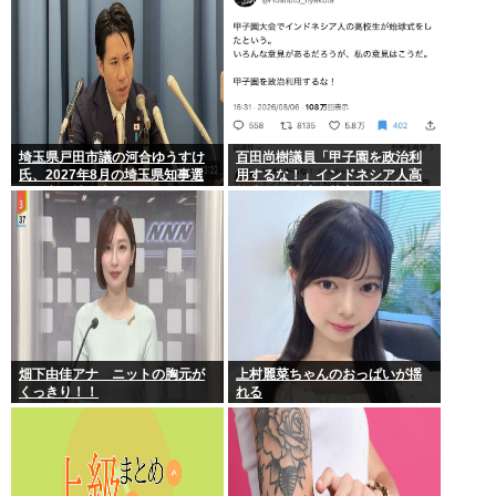
埼玉県戸田市議の河合ゆうすけ
百田尚樹議員「甲子園を政治利
氏、2027年8月の埼玉県知事選
用するな！」インドネシア人高
への立候補を表明
校生の始球式に苦言www
畑下由佳アナ ニットの胸元が
上村麗菜ちゃんのおっぱいが揺
くっきり！！
れる