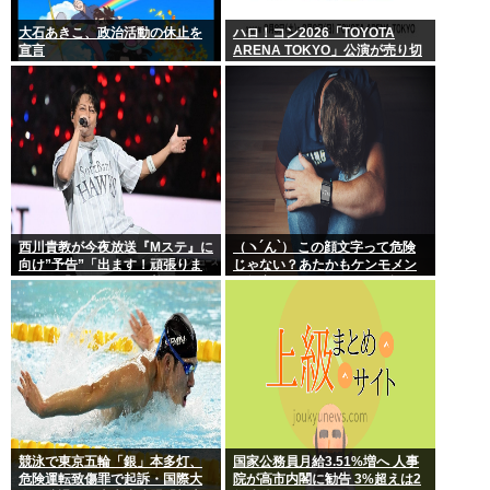
大石あきこ、政治活動の休止を
ハロ！コン2026「TOYOTA
宣言
ARENA TOKYO」公演が売り切
れない
西川貴教が今夜放送『Mステ』に
（ヽ´ん`） この顔文字って危険
向け”予告”「出ます！頑張りま
じゃない？あたかもケンモメン
す！」「恐らくアレも着ま
が無害で優しい一般人だと誤解
す！」期待膨らむ
させる恐れがある
競泳で東京五輪「銀」本多灯、
国家公務員月給3.51%増へ 人事
危険運転致傷罪で起訴・国際大
院が高市内閣に勧告 3%超えは2