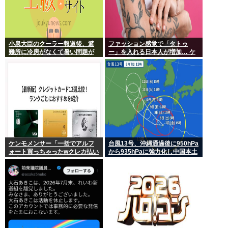
小泉大臣のクーラー報道後、避
ファッション感覚で「タトゥ
難所に冷房がなくて暑い問題が
ー」を入れる日本人が増加… ケ
一切報道されなくなる。問題解
ンモメンの意見を聞きたい。
決したの？
ケンモメンサー「一括でアルフ
台風13号、沖縄通過後に950hPa
ォート買っちゃったwクレカ払い
から935hPaに強力化し中国本土
で来月の俺ごめんねー」銀行
へwww
「デビットカードなんで即時引
き落としです」