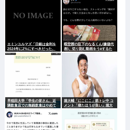
インとは
エミンユルマズ「日銀は金利を
暇空茜の臣下のなるくん(嫌儲代
2024年に2%にすべきだった、
表)、切り刻む動画をうpするた
2%で景気が悪くなるなら生産性
めにストッキングを購入、ハサ
が低い利益が出せない企業、潰
ミを入れて感触を楽しむ
れろ
早稲田大学「学生の皆さん、近
堀大輔「にこにこ」筋トレ中 コ
隣飲食店での無銭飲食はやめて
メント「寝たほうが良い」堀大
ください」
輔「！！」筋トレ器具を破壊