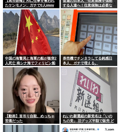
【高市朗報】AIに仕事を奪われ
普通の日本人「任意保険を強制
たケンモメン、ガチで0人www
する人達へ！任意保険は必要な
い。そもそも事故を起こしませ
ん」
中国の海警局と海軍の船が衝突2
券売機でチンタラしてる鈍感日
人死亡 南シナ海でフィリピン船
本人、ガチで増える。
を追跡中、公表までに1年
197cm57kgの俺が背後5cmまで
接近してるのに急ぎもしない
件。
【動画】首吊り自殺、めっちゃ
れいわ新選組の新党名は「いの
苦痛だった
ちの党」 旧グッズ半額で販売 ど
うなる秘書給与疑惑