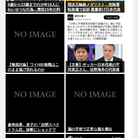
8歳から13歳までの少年19人に
競泳五輪銀メダリスト→危険運
わいせつな行為→懲役15年の判
転致傷で起訴 重量挙げ日本代表
決
→万引きで強盗致傷で逮捕 脳筋
ヤバない？
【徹底討論】ワイ(48)無職はこ
【文春】サッカー日本代表の守
のまま逃げ切れるのか
田英正さん、佐野海舟の代表復
帰について強く反対していた事
が判明
倉持由香、息子の「自閉スペク
脳の手術で正常な脳を摘出
トラム症」診断にショックで
涙… 見逃していた乳幼児期のサ