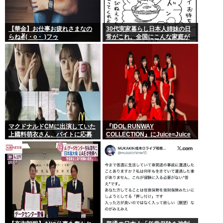
【華金】お仕事お疲れさまなの
30代実家暮らし日本人姉妹の日
らね✌(・o・ )フゥ
常がこれ。全国にこんな家庭が
400万世帯ある。
マクドナルドCMに出演していた
『IDOL RUNWAY
上國料萌衣さん、バイトに応募
COLLECTION』にJuice=Juice
するも書類選考で落ちる
の出演決定