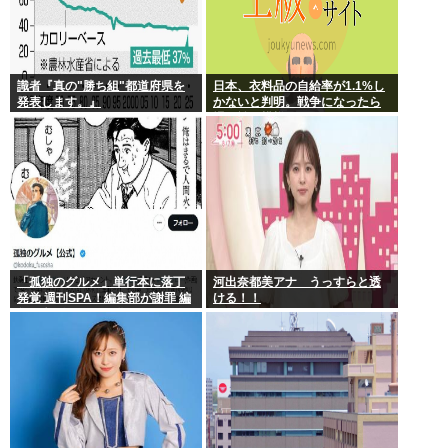
識者『真の"勝ち組"都道府県を
日本、衣料品の自給率が1.1%し
発表します。』
かないと判明。戦争になったら
裸で戦う模様www
「孤独のグルメ」単行本に落丁
河出奈都美アナ うっすらと透
発覚 週刊SPA！編集部が謝罪 編
ける！！
集・印刷工程で不備