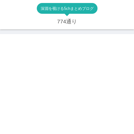
深淵を覗ける5chまとめブログ
774通り