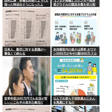
西村乙輝「研修生同期だよ ✨7人
【フェチ画像】スレンダー高身
揃った時涙出そうになったよ
長グラドルの競泳水着を切り刻
ね」
むとヌルヌル 大開脚×マッサージ
【鹿】
日本人、勤労に対する意識が一
氷河期世代の楽さは異常.タワマ
番低くて終わる
ン5000万が今や1億5000万.ドル
円80円で資産形成.マジで楽な世
代だったな
世帯年収1000万円でも生活が苦
なんでお前ら子供部屋おじさん
しい←これ半分高市の責任だ
を馬鹿にするの
ろ…