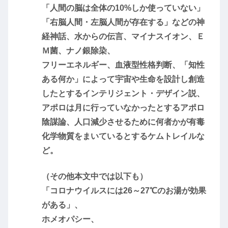
「人間の脳は全体の10%しか使っていない」
「右脳人間・左脳人間が存在する」などの神
経神話、水からの伝言、マイナスイオン、Ｅ
Ｍ菌、ナノ銀除染、
フリーエネルギー、血液型性格判断、「知性
ある何か」によって宇宙や生命を設計し創造
したとするインテリジェント・デザイン説、
アポロは月に行っていなかったとするアポロ
陰謀論、人口減少させるために何者かが有毒
化学物質をまいているとするケムトレイルな
ど。
（その他本文中では以下も）
「コロナウイルスには26～27℃のお湯が効果
がある」、
ホメオパシー、