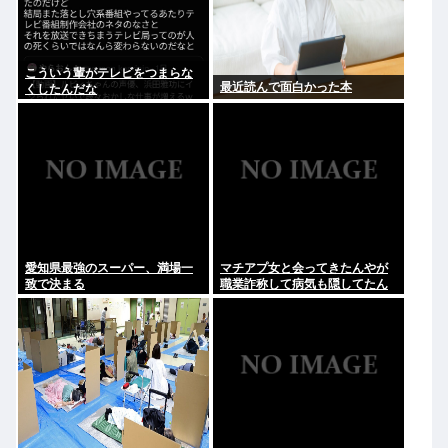
こういう輩がテレビをつまらな
最近読んで面白かった本
くしたんだな
愛知県最強のスーパー、満場一
マチアプ女と会ってきたんやが
致で決まる
職業詐称して病気も隠してたん
やが