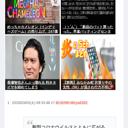
めっちゃカメレオン（インディ
（ヽ´ん`）「新品のバット買った
ーズゲーム）の売り上げ、147億
った。早速バッティングセンタ
円突破www
ーに行くか」警察「暴漢だ！逮
捕する！（ヽ°ん°）「」
長瀬智也さんぶっ壊れる 利きタ
【群馬】みなかみ町 沢登り中の
イヤを始めてしまう
女性（56）が流され行方不明に
きょうも朝から捜索行う
1 : 2020/03/03(火) 09:33:48.17
ID:0U90+Wrya0303
新型コロナウイルスとともに広がる