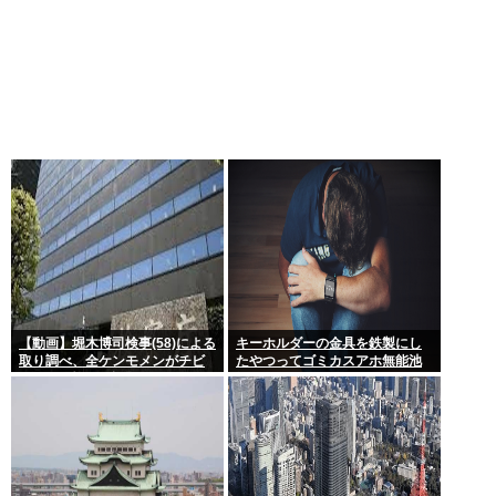
【動画】堀木博司検事(58)による
キーホルダーの金具を鉄製にし
取り調べ、全ケンモメンがチビ
たやつってゴミカスアホ無能池
るくらい怖いと話題に
沼？