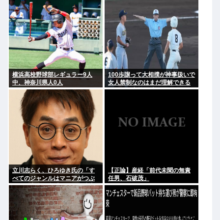
幹部役で
横浜高校野球部レギュラー9人
100歩譲って大相撲が神事扱いで
中、神奈川県人0人
女人禁制なのはまだ理解できる
として、高校野球のグラウンド
が女人禁制だったのはマジ意味
わからん
立川志らく、ひろゆき氏の「す
【正論】産経「前代未聞の無責
べてのジャンルはマニアがつぶ
任男、石破茂」
す」に完全同意「そういう連中
が落語をつぶす」