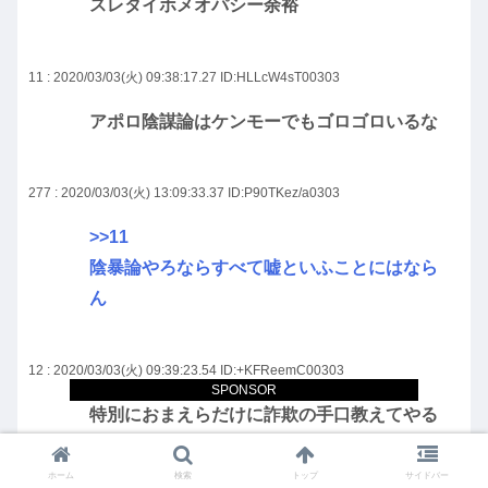
スレタイホメオパシー余裕
11 : 2020/03/03(火) 09:38:17.27
ID:HLLcW4sT00303
アポロ陰謀論はケンモーでもゴロゴロいるな
277 : 2020/03/03(火) 13:09:33.37
ID:P90TKez/a0303
>>11
陰暴論やろならすべて嘘といふことにはなら
ん
12 : 2020/03/03(火) 09:39:23.54
ID:+KFReemC00303
SPONSOR
特別におまえらだけに詐欺の手口教えてやる
こういうのは詐欺なので絶対に騙されないで
ホーム
検索
トップ
サイドバー