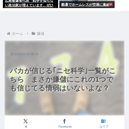
広島被爆者代表「戦争を知らな
酷暑でホームレスが空港に集結
い政治家が増えています、ぜひ
原爆資料館に見学へ」高市早苗
「はぁ…(ため息)」ジロッ
ホーム
嫌儲
2020.03.03 05:48
バカが信じる｢ニセ科学｣一覧がこ
ちら まさか嫌儲にこれの1つで
も信じてる情弱はいないよな？
X
Facebook
はてブ