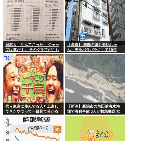
日本人「なんてこった！ ジャッ
【高市】 無職の望月亜紀ちゃ
プは糞だ！」 そのグラフがこち
ん、夫をバラバラにして15年
ら。
間、冷凍庫で保存
代々東京に住んでる人と上京し
【新潟】新潟市の角田浜海水浴
てきたやつって一目見て分かる
場で海難事故 3人が救急搬送 女
よね。あれなんで？
性と男児が心肺停止 男性は意識
あり