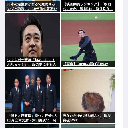
日本の避難所がまるで難民キャ
【映画動員ランキング】「映画
ンプと話題に。 10年前の震災や
ちいかわ」動員1位に返り咲き！
能登自身の頃から指摘されてた
「ミニオンズ」「あの星」「ブ
のになぜ改善されないのか？
ルーロック」もランクイン
ジャンポケ斉藤「初めまして！
【画像】Gacktの投げ方www
ぶちゅっ！」 →服の中に手を入
れ胸を揉み始める。 これ異常者
だろ(´・ω・`)
「踊る大捜査線」新作に声優4人
寝ない自慢の堀大輔さん、限界
出演 立木文彦・津田健次郎・関
突破www
智一・野島健児ら警察庁の最高