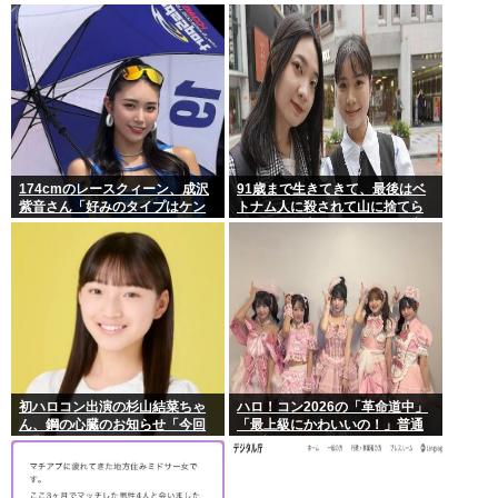
でるもよう
174cmのレースクィーン、成沢
91歳まで生きてきて、最後はベ
紫音さん「好みのタイプはケン
トナム人に殺されて山に捨てら
モメン」
れるって日本終わってんだろ高
市てめえ
初ハロコン出演の杉山結菜ちゃ
ハロ！コン2026の「革命道中」
ん、鋼の心臓のお知らせ「今回
「最上級にかわいいの！」普通
も緊張してません」
に好評wwwww