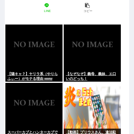
LINE
コピー
【陽キャ？】ヤリラ系（やりら
【なぞなぞ】義母、義妹、エ口
ふぃー）がモテる理由 www
いのどっち！
スーパーカブとハンターカブで
【動画】プリウスさん、違法駐