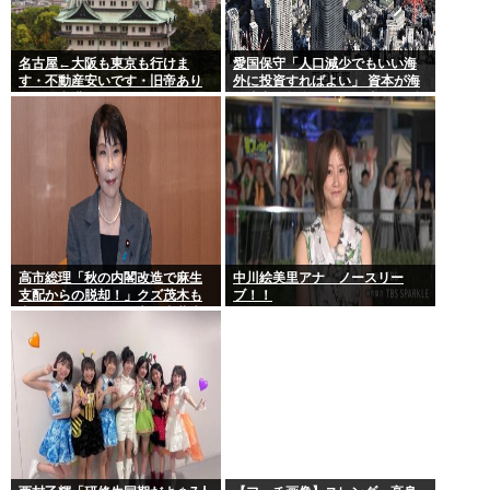
名古屋←大阪も東京も行けま
愛国保守「人口減少でもいい海
す・不動産安いです・旧帝あり
外に投資すればよい」 資本が海
ます・空港あります 不人気な理
外流出し賃金もGDPも上がらず
由
海外が成長
高市総理「秋の内閣改造で麻生
中川絵美里アナ ノースリー
支配からの脱却！」クズ茂木も
ブ！！
壺ホークもクビの一方で壺萩生
田が復権へ