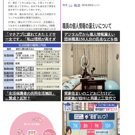
「マチアプに疲れてきたミドサ
デジタル庁から個人情報漏えい
ー女です」「私は理想が高すぎ
団体職員150人分の氏名などを他
るのでしょうか」
省庁へ誤送付、第三者に転送な
し
「生活保護者の共同生活施設」
実家住まいのこどおじだけど、
←賛成？反対？
姉家族が姪(6)と両親と三世代で
家族旅行に行くらしいから俺も
一緒に連れていってもらっても
いいよね？