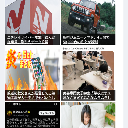
ニチレイサイバー攻撃→盗んだ
新型ジムニーノマド、4日間で
従業員、取引先データ公開
50,000台の注文が殺到
親戚の叔父さんが経営してる漬
美容専門女子学生「学校にオス
物工場が人手不足でヤバいらし
居なさ過ぎてみんなムラムラし
い
てる 」