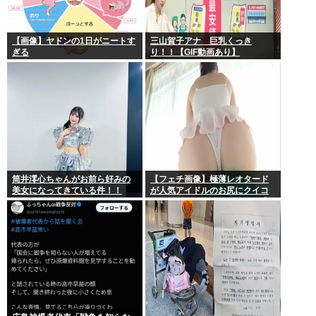
【画像】ヤドンの1日がニートす
三山賀子アナ 巨乳くっき
ぎる
り！！【GIF動画あり】
筒井澪心ちゃんがお前ら好みの
【フェチ画像】極薄レオタード
美女になってきている件！！
が人気アイドルのお尻にクイコ
ミすぎて危険 透け×尻フェチ【松
岡里英】