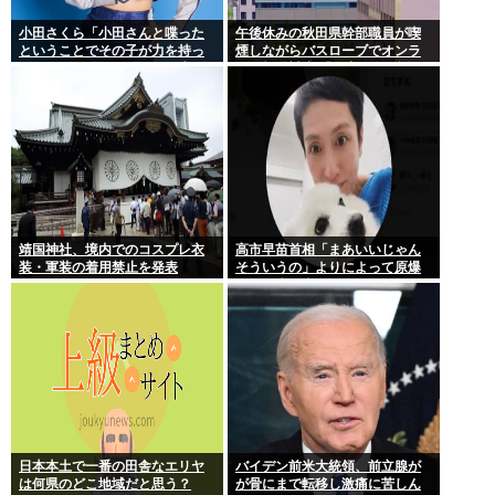
小田さくら「小田さんと喋った
午後休みの秋田県幹部職員が喫
ということでその子が力を持っ
煙しながらバスローブでオンラ
てしまわないように、研修生と
イン報道対応 「自宅」との説明
は喋らないように
に疑義 背景がラブホテルの客室
ような壁紙
靖国神社、境内でのコスプレ衣
高市早苗首相「まあいいじゃん
装・軍装の着用禁止を発表
そういうの」よりによって原爆
の日に歯医者に行ってたことが
発覚し批判が殺到大炎上
日本本土で一番の田舎なエリヤ
バイデン前米大統領、前立腺が
は何県のどこ地域だと思う？
が骨にまで転移し激痛に苦しん