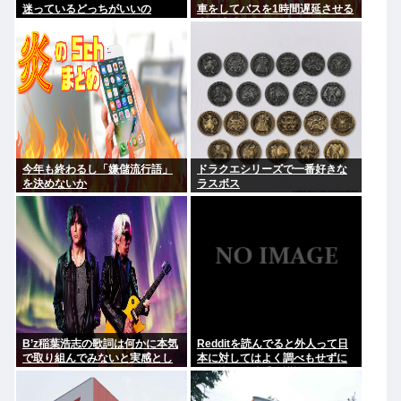
迷っているどっちがいいの
車をしてバスを1時間遅延させる
事に成功してしまうwww
今年も終わるし「嫌儲流行語」
ドラクエシリーズで一番好きな
を決めないか
ラスボス
B’z稲葉浩志の歌詞は何かに本気
Redditを読んでると外人って日
で取り組んでみないと実感とし
本に対してはよく調べもせずに
てわからない
思い込みで勝手に議論してるよ
な