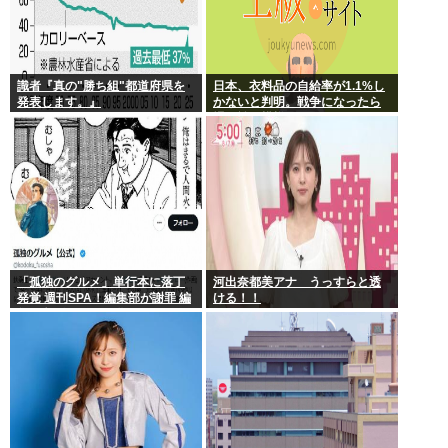
識者『真の"勝ち組"都道府県を
日本、衣料品の自給率が1.1%し
発表します。』
かないと判明。戦争になったら
裸で戦う模様www
「孤独のグルメ」単行本に落丁
河出奈都美アナ うっすらと透
発覚 週刊SPA！編集部が謝罪 編
ける！！
集・印刷工程で不備