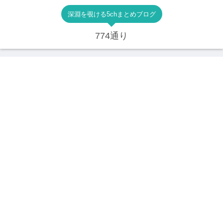
深淵を覗ける5chまとめブログ
774通り