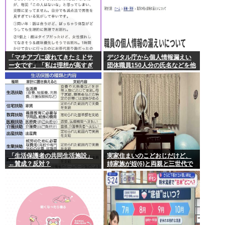
「マチアプに疲れてきたミドサ
デジタル庁から個人情報漏えい
ー女です」「私は理想が高すぎ
団体職員150人分の氏名などを他
るのでしょうか」
省庁へ誤送付、第三者に転送な
し
「生活保護者の共同生活施設」
実家住まいのこどおじだけど、
←賛成？反対？
姉家族が姪(6)と両親と三世代で
家族旅行に行くらしいから俺も
一緒に連れていってもらっても
いいよね？