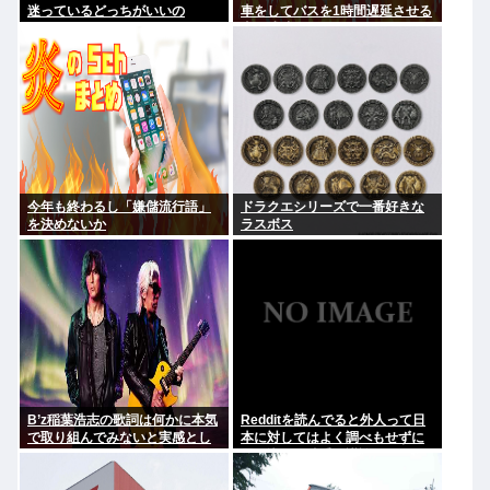
迷っているどっちがいいの
車をしてバスを1時間遅延させる
事に成功してしまうwww
今年も終わるし「嫌儲流行語」
ドラクエシリーズで一番好きな
を決めないか
ラスボス
B’z稲葉浩志の歌詞は何かに本気
Redditを読んでると外人って日
で取り組んでみないと実感とし
本に対してはよく調べもせずに
てわからない
思い込みで勝手に議論してるよ
な