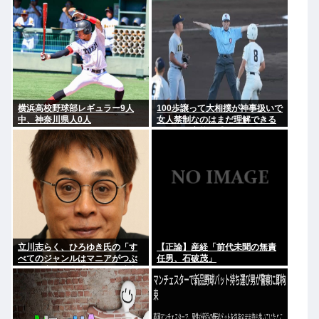
幹部役で
横浜高校野球部レギュラー9人
100歩譲って大相撲が神事扱いで
中、神奈川県人0人
女人禁制なのはまだ理解できる
として、高校野球のグラウンド
が女人禁制だったのはマジ意味
わからん
立川志らく、ひろゆき氏の「す
【正論】産経「前代未聞の無責
べてのジャンルはマニアがつぶ
任男、石破茂」
す」に完全同意「そういう連中
が落語をつぶす」