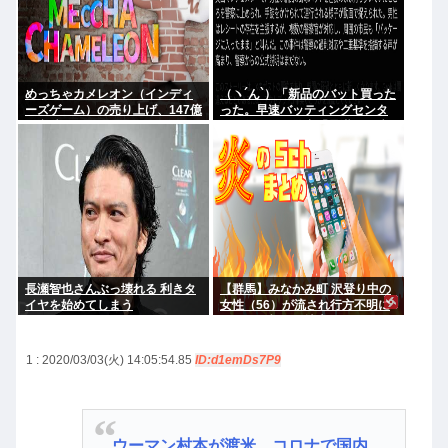
めっちゃカメレオン（インディ
（ヽ´ん`）「新品のバット買った
ーズゲーム）の売り上げ、147億
った。早速バッティングセンタ
円突破www
ーに行くか」警察「暴漢だ！逮
捕する！（ヽ°ん°）「」
長瀬智也さんぶっ壊れる 利きタ
【群馬】みなかみ町 沢登り中の
イヤを始めてしまう
女性（56）が流され行方不明に
きょうも朝から捜索行う
1 : 2020/03/03(火) 14:05:54.85
ID:d1emDs7P9
ウーマン村本が渡米 コロナで国内