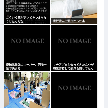
こういう輩がテレビをつまらな
最近読んで面白かった本
くしたんだな
愛知県最強のスーパー、満場一
マチアプ女と会ってきたんやが
致で決まる
職業詐称して病気も隠してたん
やが