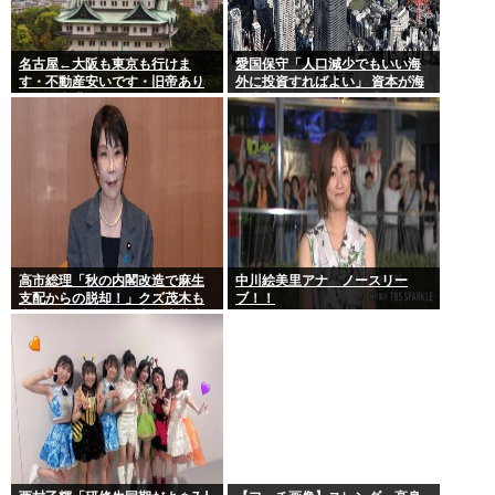
名古屋←大阪も東京も行けま
愛国保守「人口減少でもいい海
す・不動産安いです・旧帝あり
外に投資すればよい」 資本が海
ます・空港あります 不人気な理
外流出し賃金もGDPも上がらず
由
海外が成長
高市総理「秋の内閣改造で麻生
中川絵美里アナ ノースリー
支配からの脱却！」クズ茂木も
ブ！！
壺ホークもクビの一方で壺萩生
田が復権へ