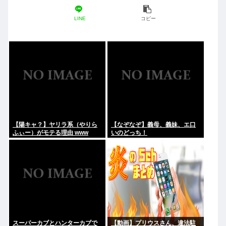
LINE
コピー
【陽キャ？】ヤリラ系（やりら
【なぞなぞ】義母、義妹、エ口
ふぃー）がモテる理由 www
いのどっち！
スーパーカブとハンターカブで
【動画】プリウスさん、違法駐