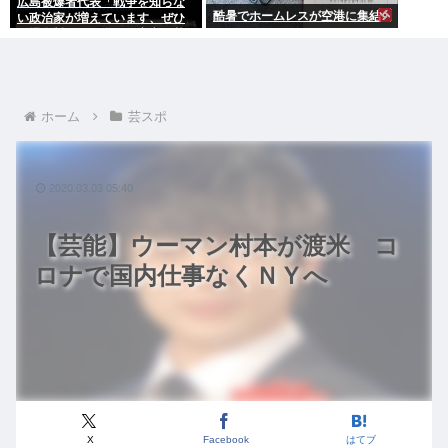
広島被爆者代表「戦争を知らな
酷暑でホームレスが空港に集結
い政治家が増えています、ぜひ
原爆資料館に見学へ」高市早苗
「はぁ…(ため息)」ジロッ
ホーム
芸スポ
2020.03.03 05:40
【芸能】ウーマン村本が渡米 コ
ロナで国内仕事なくＮＹへ
X
Facebook
はてブ