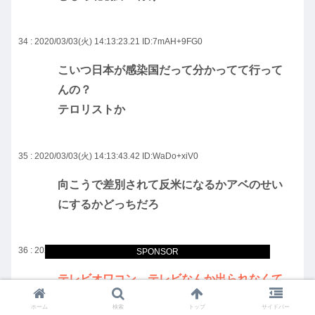
34 : 2020/03/03(火) 14:13:23.21
ID:7mAH+9FG0
こいつ日本が感染国だって分かってて行って
んの？
テロリストか
35 : 2020/03/03(火) 14:13:43.42
ID:WaDo+xiV0
向こうで差別されて反米になるかアベのせい
にするかどっちだろ
36 : 2020/03/03(火) 14:13:47.23
ID:N8xivjEb0
SPONSOR
テレビオワコン、テレビなんか出られなくて
いいとか言ってたな
ホーム
検索
トップ
サイドバー