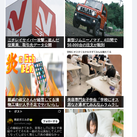
ニチレイサイバー攻撃→盗んだ
新型ジムニーノマド、4日間で
従業員、取引先データ公開
50,000台の注文が殺到
親戚の叔父さんが経営してる漬
美容専門女子学生「学校にオス
物工場が人手不足でヤバいらし
居なさ過ぎてみんなムラムラし
い
てる 」