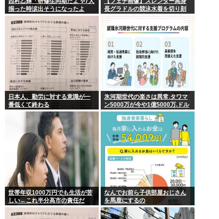
西村乙輝「研修生同期だよ ✨7人
【フェチ画像】スレンダー高身
揃った時涙出そうになったよ
長グラドルの競泳水着を切り刻
ね」
むとヌルヌル 大開脚×マッサージ
【鹿】
日本人、勤労に対する意識が一
氷河期世代の楽さは異常.タワマ
番低くて終わる
ン5000万が今や1億5000万.ドル
円80円で資産形成.マジで楽な世
代だったな
世帯年収1000万円でも生活が苦
なんでお前ら子供部屋おじさん
しい←これ半分高市の責任だ
を馬鹿にするの
ろ…