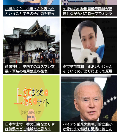
小田さくら「小田さんと喋った
午後休みの秋田県幹部職員が喫
ということでその子が力を持っ
煙しながらバスローブでオンラ
てしまわないように、研修生と
イン報道対応 「自宅」との説明
は喋らないように
に疑義 背景がラブホテルの客室
ような壁紙
靖国神社、境内でのコスプレ衣
高市早苗首相「まあいいじゃん
装・軍装の着用禁止を発表
そういうの」よりによって原爆
の日に歯医者に行ってたことが
発覚し批判が殺到大炎上
日本本土で一番の田舎なエリヤ
バイデン前米大統領、前立腺が
は何県のどこ地域だと思う？
が骨にまで転移し激痛に苦しん