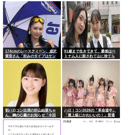
でるもよう
174cmのレースクィーン、成沢
91歳まで生きてきて、最後はベ
紫音さん「好みのタイプはケン
トナム人に殺されて山に捨てら
モメン」
れるって日本終わってんだろ高
市てめえ
初ハロコン出演の杉山結菜ちゃ
ハロ！コン2026の「革命道中」
ん、鋼の心臓のお知らせ「今回
「最上級にかわいいの！」普通
も緊張してません」
に好評wwwww