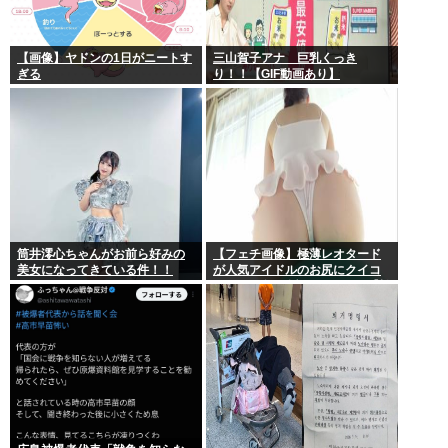
【画像】ヤドンの1日がニートす
三山賀子アナ 巨乳くっき
ぎる
り！！【GIF動画あり】
筒井澪心ちゃんがお前ら好みの
【フェチ画像】極薄レオタード
美女になってきている件！！
が人気アイドルのお尻にクイコ
ミすぎて危険 透け×尻フェチ【松
岡里英】