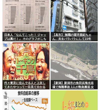
日本人「なんてこった！ ジャッ
【高市】 無職の望月亜紀ちゃ
プは糞だ！」 そのグラフがこち
ん、夫をバラバラにして15年
ら。
間、冷凍庫で保存
代々東京に住んでる人と上京し
【新潟】新潟市の角田浜海水浴
てきたやつって一目見て分かる
場で海難事故 3人が救急搬送 女
よね。あれなんで？
性と男児が心肺停止 男性は意識
あり