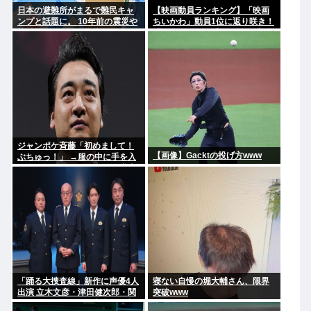
日本の避難所がまるで難民キャ
【映画動員ランキング】「映画
ンプと話題に。 10年前の震災や
ちいかわ」動員1位に返り咲き！
能登自身の頃から指摘されてた
「ミニオンズ」「あの星」「ブ
のになぜ改善されないのか？
ルーロック」もランクイン
ジャンポケ斉藤「初めまして！
【画像】Gacktの投げ方www
ぶちゅっ！」 →服の中に手を入
れ胸を揉み始める。 これ異常者
だろ(´・ω・`)
「踊る大捜査線」新作に声優4人
寝ない自慢の堀大輔さん、限界
出演 立木文彦・津田健次郎・関
突破www
智一・野島健児ら警察庁の最高