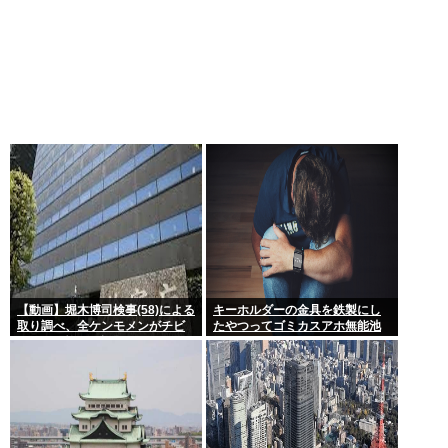
【動画】堀木博司検事(58)による
キーホルダーの金具を鉄製にし
取り調べ、全ケンモメンがチビ
たやつってゴミカスアホ無能池
るくらい怖いと話題に
沼？