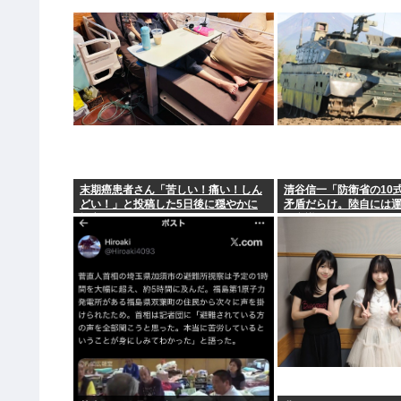
末期癌患者さん「苦しい！痛い！しん
清谷信一「防衛省の10
どい！」と投稿した5日後に穏やかに
矛盾だらけ。陸自には
旅立つ
ト意識もない」