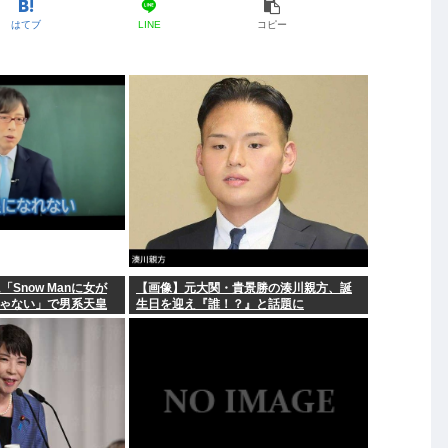
はてブ
LINE
コピー
Snow Manに女が
【画像】元大関・貴景勝の湊川親方、誕
nじゃない」で男系天皇
生日を迎え『誰！？』と話題に