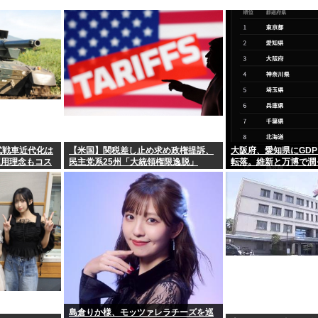
式戦車近代化は
【米国】関税差し止め求め政権提訴、
大阪府、愛知県にGDP
運用理念もコス
民主党系25州「大統領権限逸脱」
転落。維新と万博で潤
ゃ…
島倉りか様、モッツァレラチーズを巡