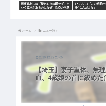
刑事裁判には「疑わしきは罰せず」と
(ヽ˶ ᷇ ん ᷆ ˵ )「この
いう原則があるのになぜ「性交の同意
番"なんだよな」
がなかった」という確かめようが無い
もので有罪になるの？
ホーム
ニュー速＋
2020.12.22 23:05
【埼玉】妻子重体、無
血、4歳娘の首に絞めた