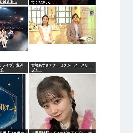
を越える…
てください。」
ざましライブ」豊洲
宮﨑あずさアナ セクシーノースリー
(ﾟ
ブ！！