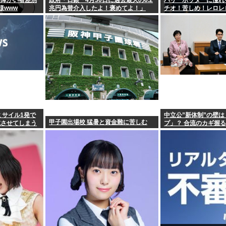
、障がい者差別
政府・日銀「4月30日に過去最大の6.2
ハリーポッターに憧れ
様www
兆円為替介入したよ！褒めてよ！」
チオ！苦しめ！レロレ
っ 」
ミサイル1発で
中立公”新体制”の壁
甲子園出場校 猛暑と資金難に苦しむ
滅させてしまう
プ」？ 合流のカギ握