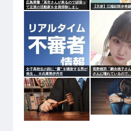
広島県警「高市さんが来るので頑張っ
【天使】江端妃咲＠奇跡
て左派の活動家を全員排除しまし
た！」広島市民「広島から出てけ！」
結局ヤジが飛ぶ
女子高校生の顔に “霧” を噴射する男が
長野桃羽「嗣永桃子さ
発生 。 ※兵庫県伊丹市
さんに憧れているので
の部分をぎゅっと集め