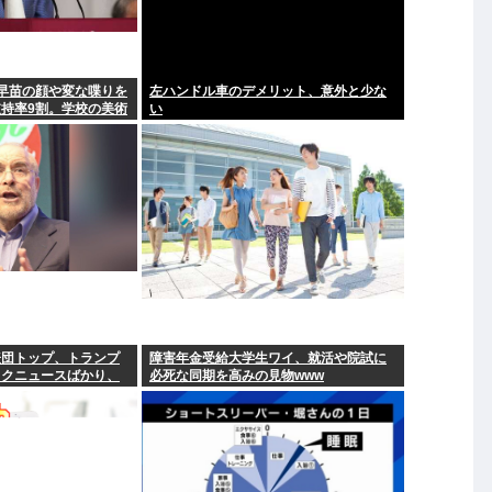
早苗の顔や変な喋りを
左ハンドル車のデメリット、意外と少な
持率9割。学校の美術
い
かりして！
表団トップ、トランプ
障害年金受給大学生ワイ、就活や院試に
イクニュースばかり、
必死な同期を高みの見物www
型はもうたくさん」