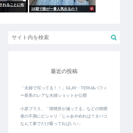
されることに怯
18期で誰が一番人気出るの？
最近の投稿
「夫婦で写ってる！！」GLAY・TERU&パフィ
ー亜美のレアな夫婦ショットが公開
小原ブラス、「喫煙所が減ってる」などの喫煙
者の不満にピシャリ「じゃあやめれば？タバコ
なんて家でだけ吸ってればいい」