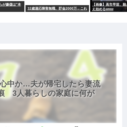
時間からが嫌儲は"本
【画像】高市早苗、殺
32歳適応障害無職、貯金2000万←これ
え始めるwww
理心中か…夫が帰宅したら妻流
痕 3人暮らしの家庭に何が