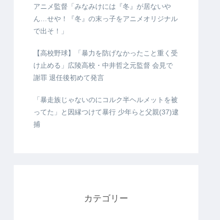
アニメ監督「みなみけには『冬』が居ないや
ん…せや！『冬』の末っ子をアニメオリジナル
で出そ！」
【高校野球】「暴力を防げなかったこと重く受
け止める」広陵高校・中井哲之元監督 会見で
謝罪 退任後初めて発言
「暴走族じゃないのにコルク半ヘルメットを被
ってた」と因縁つけて暴行 少年らと父親(37)逮
捕
カテゴリー