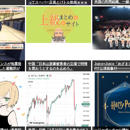
米国の民間組織、一線
ってスーパー店員とバトル勃発ｗｗｗ
ランスが地震発
中国「日本は原爆被害者の立場で同情
Juice=Juice「め
した避難所が
を買おうとするのを止めろ」
PIT公演画像ｷﾀ━━━━
∀ﾟ)━━━━!!