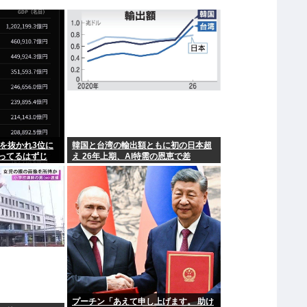
を抜かれ3位に
韓国と台湾の輸出額ともに初の日本超
ってるはずじ
え 26年上期、AI特需の恩恵で差
プーチン「あえて申し上げます。 助け