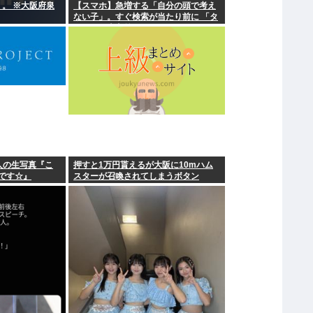
 。 ※大阪府泉
【スマホ】急増する「自分の頭で考え
ない子」。すぐ検索が当たり前に 「タ
イパ」至上主義
人の生写真『こ
押すと1万円貰えるが大阪に10mハム
です☆』
スターが召喚されてしまうボタン