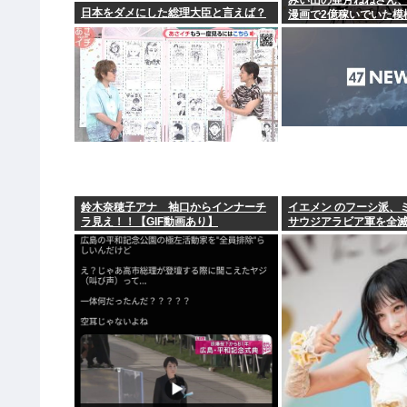
みい山の亜月ねねさん
日本をダメにした総理大臣と言えば？
漫画で2億稼いでいた模
鈴木奈穂子アナ 袖口からインナーチ
イエメン のフーシ派、
ラ見え！！【GIF動画あり】
サウジアラビア軍を全
ww