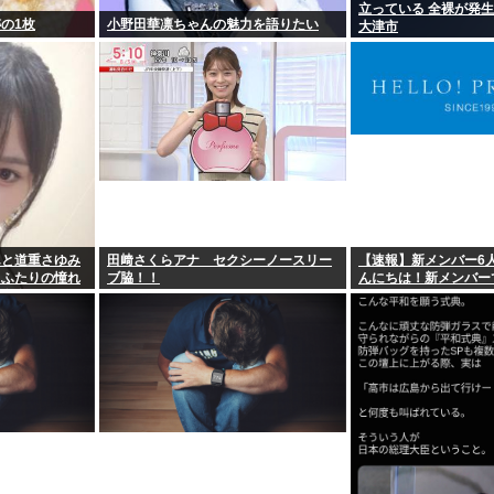
立っている 全裸が発生
の1枚
小野田華凛ちゃんの魅力を語りたい
大津市
んと道重さゆみ
田﨑さくらアナ セクシーノースリー
【速報】新メンバー6
、ふたりの憧れ
ブ脇！！
んにちは！新メンバー
た存在になり