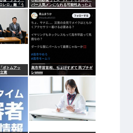
る僕「フェラー
小野田紗栞ってスーパーアイドルスー
ロレロ」敵「う
パー人気メンになれる可能性あったよ
な？
は「ボトムアッ
高市早苗首相、ちょけすぎて 民ブチギ
る立憲
レwww