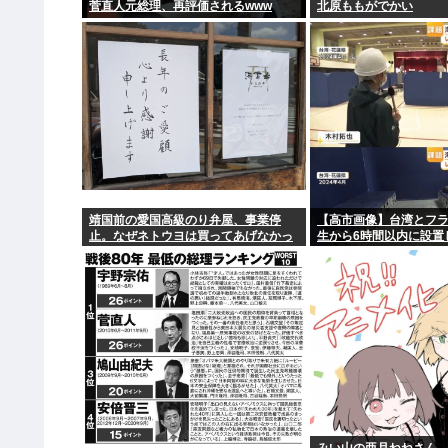
菅直人元総理、再評価されるwww
北原ももがでかい
靖国前の愛国高級のり弁屋、事業停
【高市画像】台湾とフ
止。なぜネトウヨは買ってあげなかっ
生から6時間以内に設置
たの？
これwww