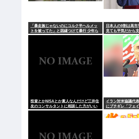
「暴走族じゃないのにコルク半ヘルメッ
日本人の9割は高市
トを被ってた」と因縁つけて暴行 少年ら
見ても平気だから支
と父親(37)逮捕
科と音楽科はしっ
投資とかNISAとか素人なんだけど三井住
イラン対米協議代
友のコンサルタントに相談した方がいい
にブチギレ「フェ
のか？
約束を守れ。劇場