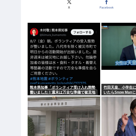
X
Facebook
熊本県知事「ボランティア受け入れ態勢
竹田天皇、小学生に「
整いました！週末は万全な準備で被災地
いたらSnow Ma
へお越しください！」ケンモ、行くぞ
を熱弁www