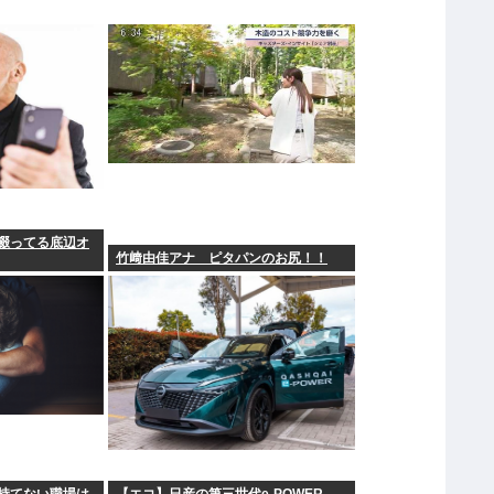
啜ってる底辺オ
竹﨑由佳アナ ピタパンのお尻！！