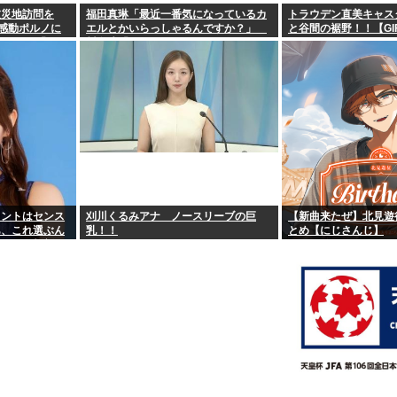
被災地訪問を
福田真琳「最近一番気になっているカ
トラウデン直美キャス
の感動ポルノに
エルとかいらっしゃるんですか？」
と谷間の裾野！！【GI
ぶちぎれ「アホ
川名凜「それがいるんですよ」
ロントはセンス
刈川くるみアナ ノースリーブの巨
【新曲来たぜ】北見遊征
あ、これ選ぶん
乳！！
とめ【にじさんじ】
ではなく斬新