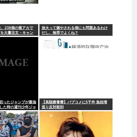
性、238個の複アカで
放火って燃やされる側にも問題あるわけ
ズを大量注文・キャン
だし、無罪でよくね？
が満たされた」
を切ったジャンプが最強
【高額療養費】パブコメに5千件 負担増
録した時の週刊少年ジャ
巡り反対殺到
すぎる