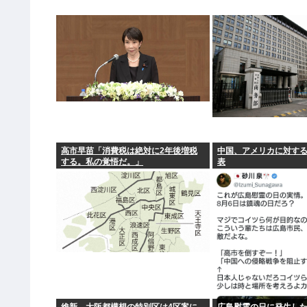
高市早苗「消費税は絶対に2年後増税
中国、アメリカに対す
する。私の覚悟だ。」
表