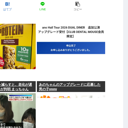
はてブ
LINE
コピー
を減らすと、老化が遅
あのちゃんのアップグレードに応募した
が判明 まっちゃん
男の子www