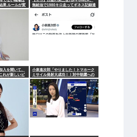
持てない職場は
【エコ】日産の第三世代e-POWER、
結果 ルールが変
無給油で1980キロ走ってギネス記録達
成
加入を聞いて、
小泉進次郎「やりました！トマホーク
これが新しいビ
ミサイル発射大成功！！対中朝露への
受け止めるこ
防衛力を強化してますw」