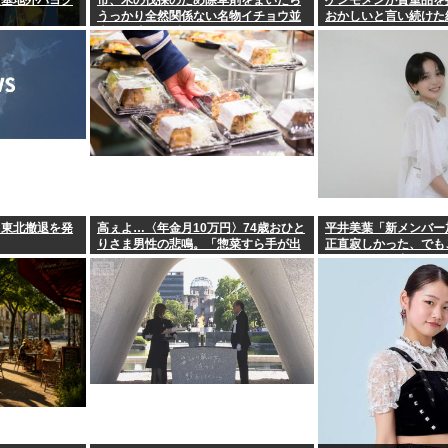
た基地外パヨク
市、木の伐採のため除草剤をまいたら
ケンモメンが貴重品を
うっかり全然関係ない名物イチョウ並
おかしいと言い続けた
木道54本を全滅させてしまう(・ω<)
わり始めた件
、東北撤退を発
高ぇよ…〈年金月10万円〉74歳おひと
平井美葉「新メンバー
りさま男性の悲鳴。「惣菜すら手が出
正直寂しかった、でも
ない」
ヨなんだと、寂しさを