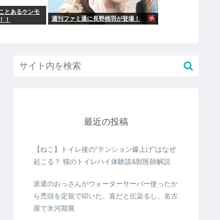
ことあるケンモ
週刊ファミ通に長野桃羽が登場！
！！
最近の投稿
【ねこ】トイレ後の”テンション爆上げ”はなぜ
起こる？ 猫のトイレハイ体験談&獣医師解説
派遣のおっさんがウォーターサーバー使ったか
ら禿頭を定規で叩いた。直だと伝染るし。名古
屋で氷河期展