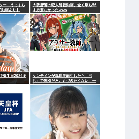
ター うっすら
大阪府警の犯人射殺動画、全く撃ち56
F動画あり】
す必要なかったwww
誕生日2026ま
ケンモメンが異世界転生したら「弓
兵」で無双だろ。近づきたくない、一
撃ごとにモンスター殺せば超早い。