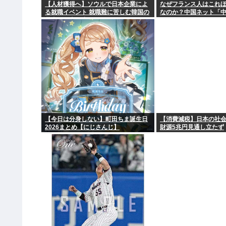
【人材獲得へ】ソウルで日本企業によ
なぜフランス人はこれ
る就職イベント 就職難に苦しむ韓国の
なのか？中国ネット「
若者が日本に注目
好き」
【今日は分身しない】町田ちま誕生日
【消費減税】日本の社
2026まとめ【にじさんじ】
財源5兆円見通し立たず