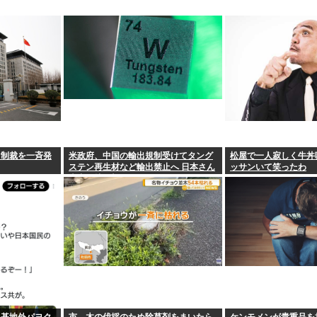
る制裁を一斉発
米政府、中国の輸出規制受けてタング
松屋で一人寂しく牛丼
ステン再生材など輸出禁止へ 日本さん
ッサンいて笑ったわ
米中に挟み撃ちされる形に