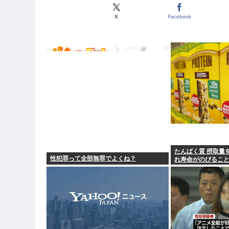
X
Facebook
たんぱく質 摂取量
性犯罪って全部無罪でよくね？
れ寿命がのびること
(;ω;)