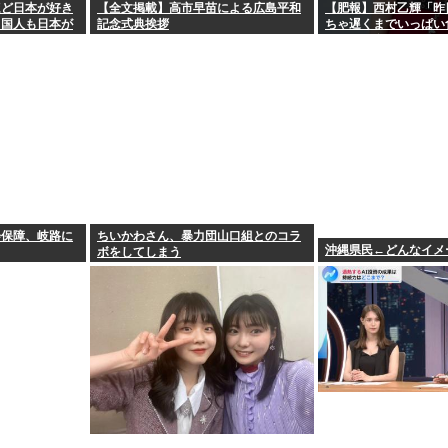
ほど日本が好き
【全文掲載】高市早苗による広島平和
【肥報】西村乙輝「昨
中国人も日本が
記念式典挨拶
ちゃ遅くまでいっぱい
いっぱい食べてやる」
会保障、岐路に
ちいかわさん、暴力団山口組とのコラ
沖縄県民←どんなイメ
ボをしてしまう