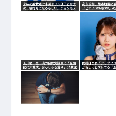
来年の総裁選は小渕ドリル優子とサナ
高市首相、熊本地震の
の一騎打ちになるらしい。チョンモメ
『ピアノBGM付PV』
ンはどっちを応援するの？
して大炎上 芥川賞作家
か！」
玉川徹、生出演の自民党議員に「全面
岡村ほまれ「アップフ
的に大賛成、おっしゃる通り」 消費減
がちょっとズレてる『
税への主張めぐり
だぁ』みたいな。悪口