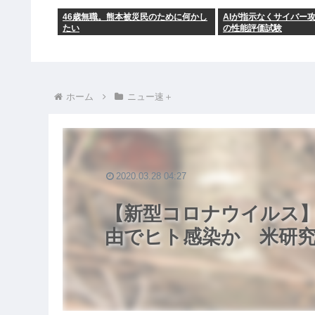
46歳無職。熊本被災民のために何かし
AIが指示なくサイバー攻
たい
の性能評価試験
ホーム
ニュー速＋
2020.03.28 04:27
【新型コロナウイルス
由でヒト感染か 米研