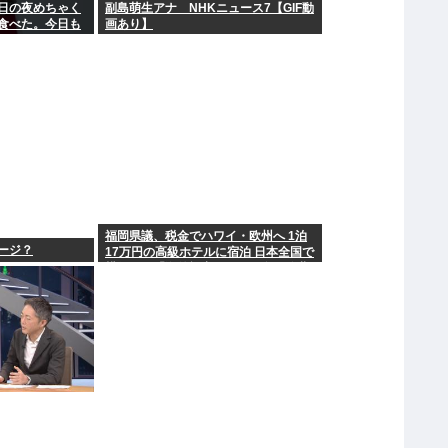
日の夜めちゃく
副島萌生アナ NHKニュース7【GIF動
食べた。今日も
画あり】
福岡県議、税金でハワイ・欧州へ 1泊
ージ？
17万円の高級ホテルに宿泊 日本全国で
横行する「海外視察」という名の公費
豪遊