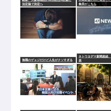
維新、大阪都構想の特別区は4区案に
広島慰霊の日に発生し
法定協で決定へ
集団がこちら
ネトウヨデマ新聞産経
無職のゲェジだけど人生がクソすぎる
表