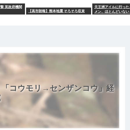
撃 英政府機関
天王洲アイルに行った
【高市朗報】熊本地震 そろそろ収束
メン、ほとんどいない
】「コウモリ→センザンコウ」経
究