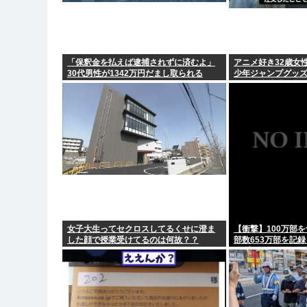
「保釈金を払えば逮捕されずに済むよ」
アニメ好き32歳女
30代男性が1342万円だまし取られる
少年ジャンプグッ
セルし逮捕「欲求
女子大生ってセクロスしてるくせに澄ま
【衝撃】100万部
した顔で授業受けてるのは何故？？
部数653万部を記
ンプの面子がヤバ