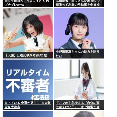
高市早苗首相、ちょけすぎて 民
広島県警「高市さんが来るので
ブチギレwww
頑張って左派の活動家を全員排
除しました！」広島市民「広島
から出てけ！」結局ヤジが飛ぶ
小野田華凛ちゃんの魅力を語り
【天使】江端妃咲＠奇跡の1枚
たい
立っている 全裸が発生 。 ※大阪
【スマホ】急増する「自分の頭
府泉大津市
で考えない子」。すぐ検索が当
たり前に 「タイパ」至上主義