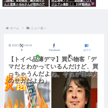
【朗報】長野桃羽「嗣永桃子さ
井上清華アナ 「朗読劇」ヴィ
んと道重さゆみさんが理想のア
ジュアル撮影！！【GIF動画あ
イドル像」
り】
ホーム
ニュー速＋
2020.03.05 04:44
X
Facebook
はてブ
【トイペ品薄デマ】買い物客「デ
LINE
コピー
マだとわかっているんだけど、買
っちゃうんだよね。それが日本人
のサガだよね」