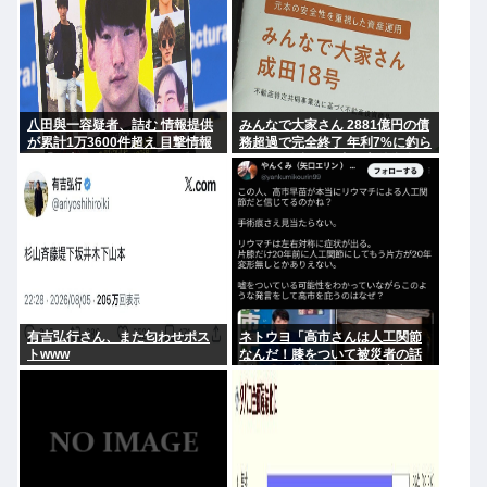
八田與一容疑者、詰む 情報提供
みんなで大家さん 2881億円の債
が累計1万3600件超え 目撃情報
務超過で完全終了 年利7%に釣ら
は「関東」が最多
れた3万人超の弱者の老後資金
2000億円が消滅
有吉弘行さん、また匂わせポス
ネトウヨ「高市さんは人工関節
トwww
なんだ！膝をついて被災者の話
聞くとか拷問だろ！」⇒高市の
膝に人工関節の手術痕が見当た
らない