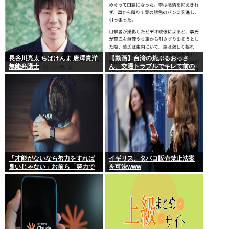
長谷川亮太 ちばけんま 唐澤貴洋
【動画】台湾の荒ぶるおっさ
無能弁護士
ん、交通トラブルでキレて前の
車の運転手をナイフで斬りつけ
るも壮絶な返り討ちにあう
「才能がないなら努力をすれば
イギリス、タバコ販売禁止法案
良いじゃない」お前ら「努力で
を可決www
きるのも才能だよ」←は？