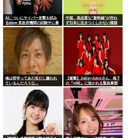
AI、ついにサイバー攻撃を試み
中国、高品質な”新幹線”が作れ
るwww 英政府機関の試験中に暴
ず日本に泣きつくしかない模様
走「架空人物になり承認要求」
www
俺は哲学ってあだ名だし嫌われ
【衝撃】Juice=Juiceさん、格下
ているんだろうな…
の『≠ME』に抜かれる緊急事態
ｗｗｗｗｗｗｗｗｗｗｗｗ