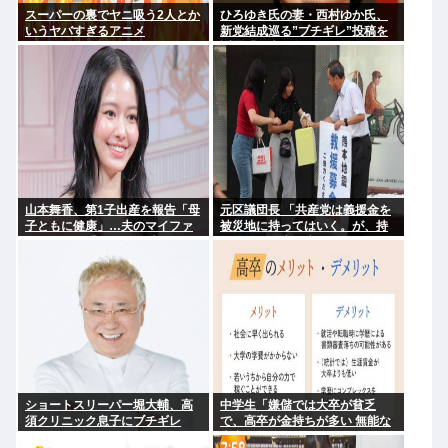
スーパーの裏でヤニ吸う2人とか
ひろゆき氏の妻・西村ゆか氏、
いうヤバすぎるアニメ
新党結成巡る”ブチギレ”投稿を
謝罪「配慮に欠けた行動でし
た」 夫婦で投稿
山本舞香、第1子出産を報告「母
元区議団長 「共産党は義援金を
子ともに健康」…夫のマイファ
被災地に持ってはいく。が、持
ス・Hiroは「いいね」 森進一&
って行った先で党の活動のため
森昌子さんの孫
に使う」
ショートスリーパー堀大輔、高
中学生「嫌儲では大卒が貧乏
須クリニック息子にブチギレ
で、高卒が金持ちが多い 無能な
www
大卒の集まりw」エックスで一万