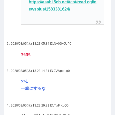
https://asahi.5ch.net/test/read.cgi/n
ewsplus/1583381624/
2 : 2020/03/05(木) 13:23:05.84
ID:N+0S+JUP0
saga
3 : 2020/03/05(木) 13:23:14.31
ID:ZyWppiLg0
>>1
一緒にするな
4 : 2020/03/05(木) 13:23:29.81
ID:TtvFlKdQ0