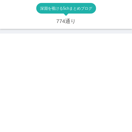
深淵を覗ける5chまとめブログ
774通り