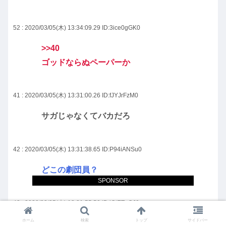
52 : 2020/03/05(木) 13:34:09.29
ID:3ice0gGK0
>>40
ゴッドならぬペーパーか
41 : 2020/03/05(木) 13:31:00.26
ID:fJYJrFzM0
サガじゃなくてバカだろ
42 : 2020/03/05(木) 13:31:38.65
ID:P94iANSu0
どこの劇団員？
SPONSOR
43 : 2020/03/05(木) 13:31:55.50
ID:lOtETuOJ0
ホーム
検索
トップ
サイドバー
「日本人」じゃない。