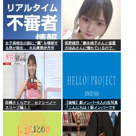
女子高校生の顔に “霧” を噴射す
長野桃羽「嗣永桃子さんと道重
る男が発生 。 ※兵庫県伊丹市
さゆみさんに憧れているので、
ふたりの憧れの部分をぎゅっと
集めた存在になり
田﨑さくらアナ セクシーノー
【速報】新メンバー6人の生写真
スリーブ脇！！
『こんにちは！新メンバーです
☆』