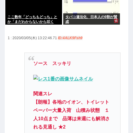
ここ数年「どっちもどっち」と
タバコ違法化、日本人の9割が賛
か「まだわからないから叩く
成
な」とかゆうチキン野郎が増え
たけどどっから来たの？(´・ω・
`)
1 : 2020/03/05(木) 13:22:46.71
ID:4ALK9Fsh9
ソース スッキリ
関連スレ
【朗報】各地のイオン、トイレット
ペーパー大量入荷 山積み状態 １
人10点まで 品薄は来週にも解消さ
れる見通し ★2