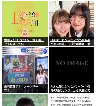
者に寄ってそのまま帰宅
論上可能？
中国人だけど好きな日本人男と
【画像】れなぁとぞのの制服姿
セクロスしたい
がエロ過ぎる！【守屋麗奈・大
園玲】【櫻坂46】
吉岡恵麻アナ ノースリー
八木仁愛はどんなメンバー？僕
ブ！！
青の初代センターから現在まで
の活動を紹介