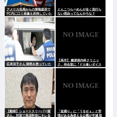
アメリカ当局からの情報提供で
とんこつらーめんが全く流行ら
PC内に口り画像を所持していた
ない理由ってなんやろな？
日本人男を逮捕
【高市】 糖尿病内科クリニッ
広末涼子さん 病気を患っていた
ク、待合室に『ドカ食いダイス
キ！もちづきさん』を置いてし
まい炎上
【動画】ショートスリーパー堀
「盆踊り」に「うるせぇ」と苦
さん、対面で高須幹弥にキレる
情がある為使える公園が半減 取