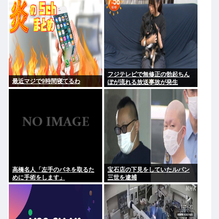
いいね
フジテレビで無修正の勃起ちん
最近マジで9時間寝てるわ
ぽが流れる放送事故が発生
高橋名人「左手のバネを取るた
宝石店の下見をしていたルパン
めに手術をします」
三世を逮捕