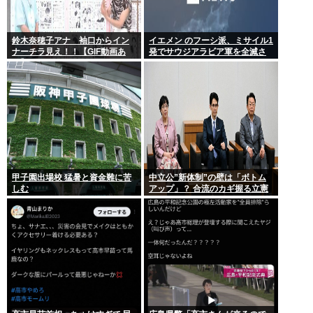
鈴木奈穂子アナ 袖口からイン
イエメン のフーシ派、ミサイル1
ナーチラ見え！！【GIF動画あ
発でサウジアラビア軍を全滅さ
り】
せてしまうww
甲子園出場校 猛暑と資金難に苦
中立公”新体制”の壁は「ボトム
しむ
アップ」？ 合流のカギ握る立憲