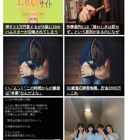
押すと1万円貰えるが大阪に10m
刑事裁判には「疑わしきは罰せ
ハムスターが召喚されてしまう
ず」という原則があるのになぜ
ボタン
「性交の同意がなかった」とい
う確かめようが無いもので有罪
になるの？
(ヽ˶ ᷇ ん ᷆ ˵ )「この時間からが嫌儲
32歳適応障害無職、貯金2000万
は"本番"なんだよな」
←これ