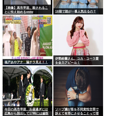
【画像】高市早苗、殺されるこ
18期で誰が一番人気出るの？
とに怯え始めるwww
伊勢鈴蘭さん、コカ・コーラ愛
福戸あやアナ 脇チラ見え！！
を全力アピール！
今日の高市早苗、お昼過ぎには
ソープ嬢が客を不同意性交罪で
広島から脱出して17時には歯医
訴えて有罪にさせることって理