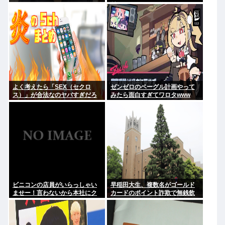
材ではうるさいと答える住民は
おらず こどおじみたいのが電話
してんだろな
よく考えたら「SEX（セクロ
ゼンゼロのベーグル計画やって
ス）」が合法なのヤバすぎだろ
みたら面白すぎてワロタwww
ビニコンの店員がいらっしゃい
早稲田大生、複数名がゴールド
ませー！言わないから本社にク
カードのポイント詐欺で無銭飲
レームいれてやりましたよ！
食
www