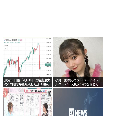
政府・日銀「4月30日に過去最大
小野田紗栞ってスーパーアイド
の6.2兆円為替介入したよ！褒め
ルスーパー人気メンになれる可
てよ！」
能性あったよな？