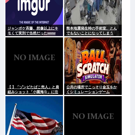
ジャンポケ斉藤、想像以上にキ
熊本地震発生時の手術室、とん
モくて実刑で当然だったwww
でもないことになってしまう
www
【 】「ゾンビたばこ売人」と肩
公共の場所でこっそり金玉をか
組みショット「小園海斗」に注
くシミュレーションゲーム
がれる”厳しい視線” 「レギュラ
「Ball Scratch Simulator」が
ー剥奪も選択肢のひとつに」
Steamで発表される