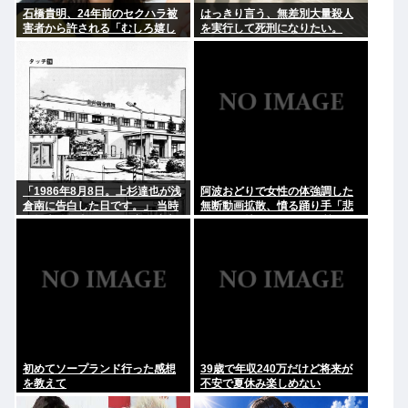
石橋貴明、24年前のセクハラ被
はっきり言う、無差別大量殺人
害者から許される「むしろ嬉し
を実行して死刑になりたい。
かったんですよ」
「1986年8月8日。上杉達也が浅
阿波おどりで女性の体強調した
倉南に告白した日です。」 当時
無断動画拡散、憤る踊り手「悲
の担当編集者とあだち充が達也
しいし気持ち悪い」…悪質なケ
と南になってそのシーンを再現
ースは警察への相談検討
→2.4万いいね
初めてソープランド行った感想
39歳で年収240万だけど将来が
を教えて
不安で夏休み楽しめない