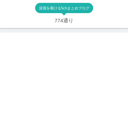
深淵を覗ける5chまとめブログ
774通り