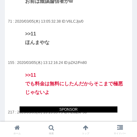
お前は陰謀論信者かw
71 : 2020/03/05(木) 13:05:32.38
ID:V6LCJjs/0
>>11
ほんまやな
155 : 2020/03/05(木) 13:12:16.24
ID:pZA2/Fn80
>>11
でも料金は無料にしたんだからそこまで極悪
じゃないよ
SPONSOR
217 : 2020/03/05(木) 13:15:39.79
ID:A2atZxP50
>>11
沖合で汚水垂れ流して処分されたこともあっ
ホーム
検索
トップ
サイドバー