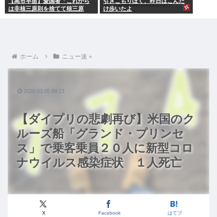
【高市早苗】愛国者「これから
引きこもりぼく、昨日はこんだ
は非核三原則を捨てて核三原
け歩いたよ
則。持つ！撃つ！勝つ！核戦争
には慣れている、試してみる
か？」
ホーム
ニュー速＋
2020.03.05 04:23
【ダイプリの悲劇再び】米国のク
ルーズ船「グランド・プリンセ
ス」で乗客乗員２０人に新型コロ
ナウイルス感染症状 １人死亡
X
Facebook
はてブ