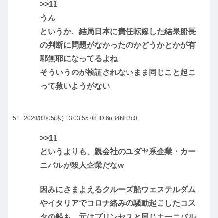
>>11
うん
というか、結局日本に責任転嫁した結果船長
の判断に問題がなかったのかどうかとかが有
耶無耶になってるよね
そういうのが検証されないまま同じこと起こ
って救いようがない
51 : 2020/03/05(木) 13:03:55.08
ID:6nB4Nh3c0
>>11
というよりも、親会社のユダヤ系企業・カー
ニバルが殺人企業だなw
因みにさまよえるクルーズ船ウェステルダム
やイタリアでコロナ絡みの騒動起こしたコス
タの船も、元はプリンセスと同じカーニバル