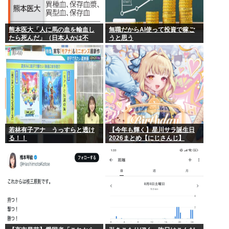
熊本医大「人に馬の血を輸血し
無職だからAI使って投資で稼ご
たら死んだ」（日本人かは不
うと思う
明）
若林有子アナ うっすらと透け
【今年も輝く】星川サラ誕生日
る！！
2026まとめ【にじさんじ】