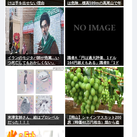
けは手を出せない理由
は危険…標高599mの高尾山で年
間100件超の遭難事故を起こして
いる"張本人"「中高年の転倒事
故」
イランのモジタバ師が危篤…い
識者A「円は過大評価、1ドル
つ死亡してもおかしくない」
164円超えもある」識者B「1ド
ル140円台もある」どっちなの
米津玄師さん、絵はプロレベル
【岡山】シャインマスカット200
だった！！！
房（時価40万円相当）畑から盗
んだ疑いで男を逮捕 ネットで販
売