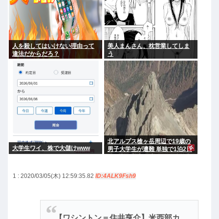
人を殺してはいけない理由って
美人まんさん、枕営業してしま
違法だからだろ？
う
北アルプス槍ヶ岳周辺で19歳の
大学生ワイ、株で大儲けwww
男子大学生が遭難 単独で1泊2日
の予定で入山も連絡取れず 警察
が9日以降捜索予定
1 : 2020/03/05(木) 12:59:35.82
ID:4ALK9Fsh9
【ワシントン＝住井亨介】米西部カ