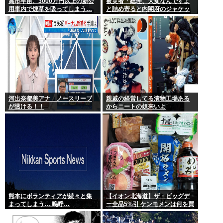
高市早苗、3000万円以上の新公
被災者「総理、大変なんですよ
用車内で煙草を吸ってしまう…
と詰め寄ると内閣府のジャケッ
トを着た人に『静かに 』とすご
まれた」
河出奈都美アナ ノースリーブ
親戚の経営してる漬物工場ある
が透ける！！
からニートの奴来いよ
熊本にボランティアが続々と集
【イオン北海道】ザ・ビッグデ
まってしまう… 嗚呼…
ー全品5%引 ケンモメンは何を買
うの？