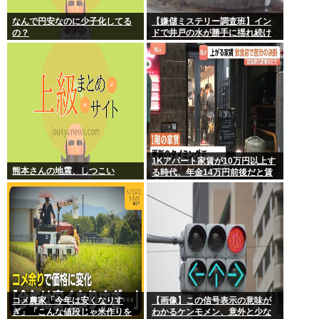
なんで円安なのに少子化してる
【嫌儲ミステリー調査班】イン
の？
ドで井戸の水が勝手に揺れ続け
る怪現象発生。しかも5日経って
も止まらない
1Kアパート家賃が10万円以上す
熊本さんの地震、しつこい
る時代、年金14万円前後だと賃
貸の都民は無理じゃね？ 運転免
許もなく移住も無理じゃね？
コメ農家「今年は安くなりす
【画像】この信号表示の意味が
ぎ」「こんな値段じゃ米作りを
わかるケンモメン、意外と少な