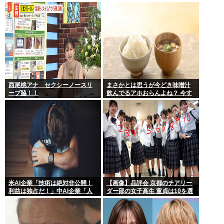
やめる人も多くなるんじゃない
い説
かな?」
西尾桃アナ セクシーノースリ
まさかとは思うが今どき味噌汁
ーブ脇！！
飲んでるアホおらんよね？ 今す
ぐ捨てろ！死んでも知らんぞ！⚰
米AI企業「技術は絶対非公開！
【画像】品評会 京都のチアリー
利益は独占だ！」中AI企業「人
ダー部の女子高生 童貞は10を選
類に公開します、独り占めなん
ぶらしい
て罰が当たる」これ