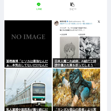
LINE
コピー
冨樫義博「ヒソカは最強なんだ
日本人艦これ絵師、AI絵だと誹
ぁ…本気出してないだけなんだ
謗中傷され筆を折ってしまう
ぁ…」 こいつのこの情熱なんな
の？
私人逮捕や迷惑系が撮り鉄にだ
「サンダル登山の若者」より実