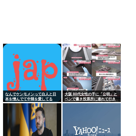
なんでケンモメンって白人と日
大阪 80代女性の手に「公明」と
本を憎んでて中韓を愛してる
ペンで書き投票所に連れて行き
の？
投票干渉 60女を送検【いさ酒
場】