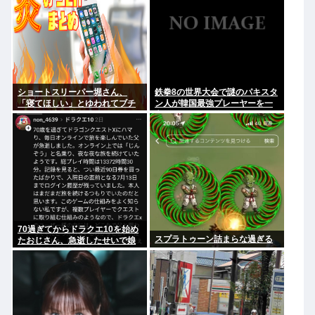
ショートスリーパー堀さん、
鉄拳8の世界大会で謎のパキスタ
「寝てほしい」とゆわれてブチ
ン人が韓国最強プレーヤーを一
ギレたり泣き出したりしてしま
方的にボコして約5000万円ゲッ
う…
ト
70過ぎてからドラクエ10を始め
スプラトゥーン詰まらな過ぎる
たおじさん、急逝したせいで娘
に色々開示されてしまう