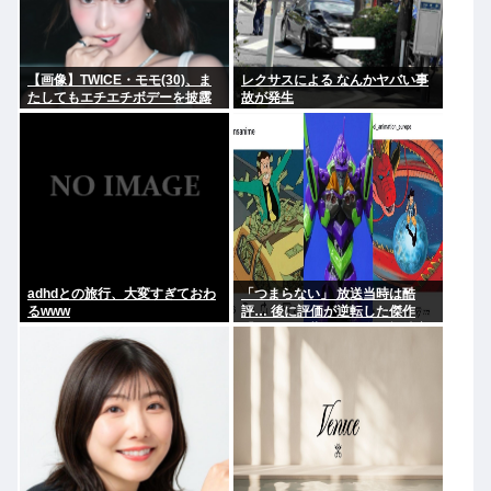
【画像】TWICE・モモ(30)、ま
レクサスによる なんかヤバい事
たしてもエチエチボデーを披露
故が発生
www
adhdとの旅行、大変すぎておわ
「つまらない」 放送当時は酷
るwww
評… 後に評価が逆転した傑作
『ルパン三世』 再放送で視聴率
30%超え 誰もが知る名作に