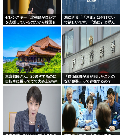
ゼレンスキー「北朝鮮がロシア
悠仁さま「『さま』は付けない
を支援しているのだから韓国も
で欲しいです。『悠仁』と呼ん
ウクライナを支援しろ」
でください」
東京都民さん、20過ぎてるのに
「自衛隊員がまだ犯したことの
自転車に乗っててて大炎上www
ない犯罪」って存在するの？
女「いい歳した男で自転車に乗
るのは知的障がい者だけだよ？