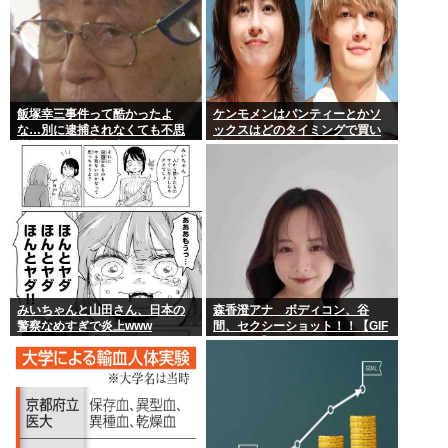
飯塚幸三事件って酷かったよ
ケンモメンはパンティーとかソ
な…別に逮捕されなくても不思
ックスはどのタイミングで買い
議は無いのに上級上級叩かれま
替えてるの？
くってさ
みいちゃんと山田さん、日本の
森香澄アナ ボディコン、谷
警察なめすぎで炎上www
間、セクシーショット！！【GIF
動画あり】