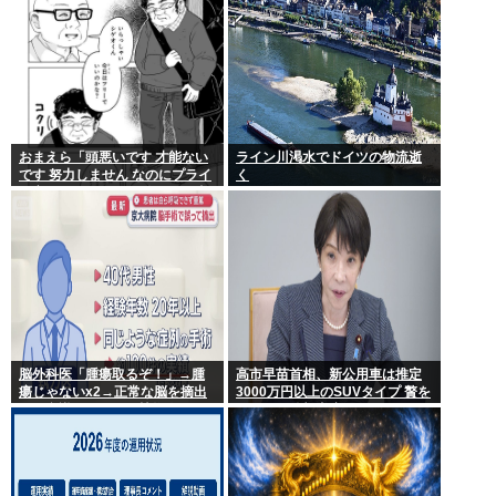
おまえら「頭悪いです 才能ない
ライン川渇水でドイツの物流逝
です 努力しません なのにプライ
く
ド高いです ネットに偉そうな事
書きます」←これなんで？
脳外科医「腫瘍取るぞ！」→腫
高市早苗首相、新公用車は推定
瘍じゃないx2→正常な脳を摘出
3000万円以上のSUVタイプ 贅を
され意識はあるのに植物人間に
尽くした後部座席でたばこを吸
うのが至福の時間か どんどん延
びる乗車時間