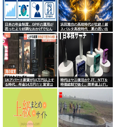
日本の年金制度、GPIFの運用が
浜田雅功の高校時代が壮絶！超
思ったより好調なおかげでなん
スパルタ高校時代 夏の思い出
とかなりそう
に共演者衝撃「ええ？」
1Kアパート家賃が10万円以上す
時代はヤニ復活か? JT、NTTを
る時代、年金14万円だと賃貸は
時価総額で抜く。煙草値上げし
無理、運転免許もなく移住も困
てもヤニ中人口へらずに加熱式
難
煙草のシュアのびる