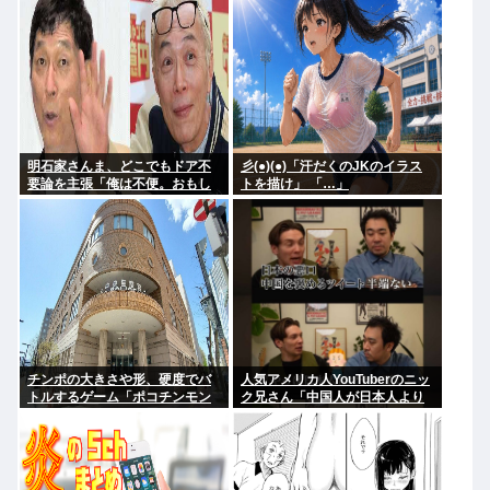
明石家さんま、どこでもドア不
彡(●)(●)「汗だくのJKのイラス
要論を主張「俺は不便。おもし
トを描け」 「…」
ろくない」
チンポの大きさや形、硬度でバ
人気アメリカ人YouTuberのニッ
トルするゲーム「ポコチンモン
ク兄さん「中国人が日本人より
スター」を作ろうと思う
マナーいいなんてあり得ない。
クソ過ぎ。中華料理も好きじゃ
ない」