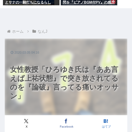
とサナの一騎打ちになるらし
問を『ピアノBGM付PV』の感動
い。チョンモメンはどっちを応
ポルノにして大炎上 芥川賞作家
援するの？
ぶちぎれ「アホか！」
ホーム
なんJ
2020.03.05 04:16
女性教授「ひろゆき氏は『ああ言
えば上祐状態』で突き放されてる
のを『論破』言ってる痛いオッサ
ン」
X
Facebook
はてブ