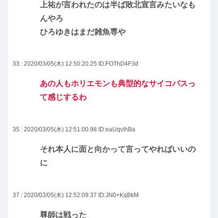
上祐が言われたのは半ば敗北宣言みたいなも
んやろ
ひろゆきはまだ雑魚専や
33 : 2020/03/05(木) 12:50:20.25
ID:FOThD4F3d
あの人もホリエモンも典型的なサイコパスっ
て感じするわ
35 : 2020/03/05(木) 12:51:00.98
ID:eaUqvIhBa
それ本人に面と向かって言ってやればいいの
に
37 : 2020/03/05(木) 12:52:09.37
ID:JN0+KqBkM
尊師は戦った