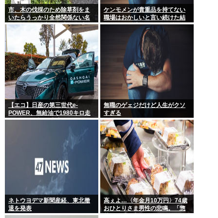
市、木の伐採のため除草剤をま
ケンモメンが貴重品を持てない
いたらうっかり全然関係ない名
職場はおかしいと言い続けた結
物イチョウ並木道54本を全滅さ
果 ルールが変わり始めた件
せてしまう(・ω<)
【エコ】日産の第三世代e-
無職のゲェジだけど人生がクソ
POWER、無給油で1980キロ走
すぎる
ってギネス記録達成
ネトウヨデマ新聞産経、東北撤
高ぇよ…〈年金月10万円〉74歳
退を発表
おひとりさま男性の悲鳴。「惣
菜すら手が出ない」