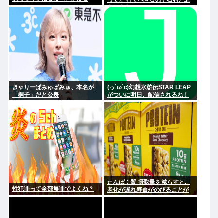
ってた 行くべきなの？石狩か北
広島大曲だよな
きゃりーぱみゅぱみゅ、本名が
(っ´ω`c)幻想水滸伝STAR LEAP
「桐子」だと公表
がついに明日、配信されるね！
たんぱく質 摂取量を減らすと、
性犯罪って全部無罪でよくね？
老化が遅れ寿命がのびることが
判明 まっちゃん(;ω;)