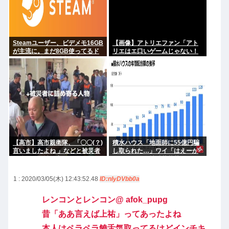
Steamユーザー、ビデメモ16GB
【画像】アトリエファン「アト
が主流に。まだ8GB使ってるド
リエはエ口いゲームじゃない！
アホの嫌儲民は反省文書いて
ライザを性的な目で見てる奴は
ね。
にわか！」
【高市】高市親衛隊、「〇〇(？)
積水ハウス「地面師に55億円騙
言いましたよね 」などと被災者
し取られた…」ワイ「はえーか
を睨みつけ詰め寄る
わいそう…会社滅茶苦茶やろな
ぁ」
1 : 2020/03/05(木) 12:43:52.48
ID:nIyDVbb0a
レンコンとレンコン@ afok_pupg
昔「ああ言えば上祐」ってあったよね
本人はペラペラ饒舌気取ってるけどインチキ