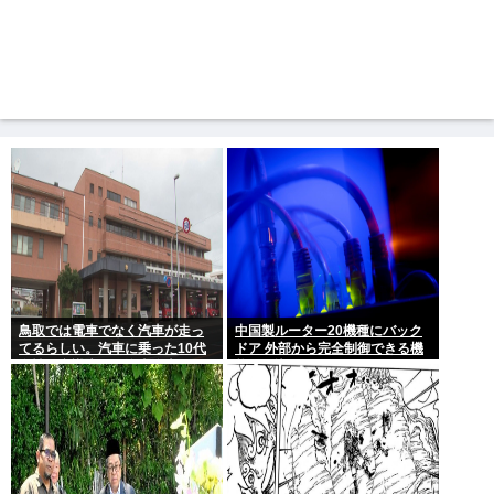
鳥取では電車でなく汽車が走っ
中国製ルーター20機種にバック
てるらしい。汽車に乗った10代
ドア 外部から完全制御できる機
女性が意識失う。汽車汽車ぽっ
能が仕込まれていた
ぽぽっぽ