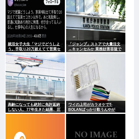
就活女子大生「マジでどうしよ
「ジャンプ」ストアで大量注文
う。手取り20万超えてて営業セ
→キャンセルか 業務妨害容疑で
コカン以外で転勤無しの会社な
女逮捕
い」
高齢になっても絶対に免許返納
ワイの上司がカラオケでT-
しない人、77年生きた結果、圧
BOLANばっかり歌うんやが
倒的な『そうはならんやろ』で
事故死