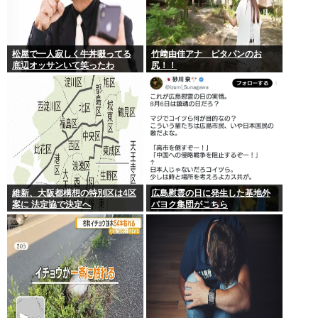
松屋で一人寂しく牛丼啜ってる
竹﨑由佳アナ ピタパンのお
底辺オッサンいて笑ったわ
尻！！
維新、大阪都構想の特別区は4区
広島慰霊の日に発生した基地外
案に 法定協で決定へ
パヨク集団がこちら