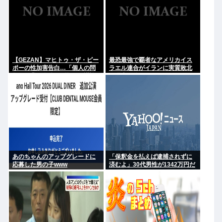
【GEZAN】マヒトゥ・ザ・ピー
最恐最強で覇者なアメリカイス
ポーの性加害告白…「個人の問
ラエル連合がイランに実質敗北
題か、業界全体の問題か」議論
な理由、分からない
が拡大
あのちゃんのアップグレードに
「保釈金を払えば逮捕されずに
応募した男の子www
済むよ」30代男性が1342万円だ
まし取られる