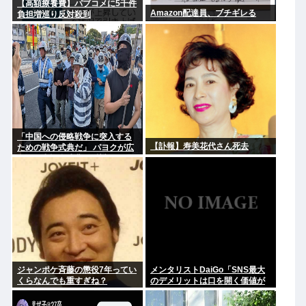
【高額療養費】パブコメに5千件
Amazon配達員、ブチギレる
負担増巡り反対殺到
「中国への侵略戦争に突入する
【訃報】寿美花代さん死去
ための戦争式典だ」 パヨクが広
島の平和記念式典に反対する理
由が判明
ジャンポケ斉藤の懲役7年ってい
メンタリストDaiGo「SNS最大
くらなんでも重すぎね？
のデメリットは口を開く価値が
ない奴が発信できるようになっ
たこと」