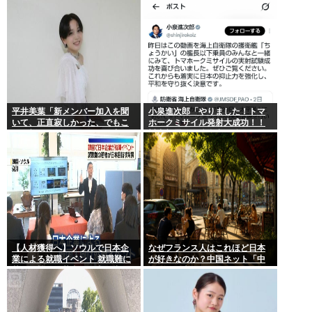
平井美葉「新メンバー加入を聞
小泉進次郎「やりました！トマ
いて、正直寂しかった、でもこ
ホークミサイル発射大成功！！
れが新しいビヨなんだと、寂し
対中朝露への防衛力を強化して
さを受け止めるこ
ますw」
【人材獲得へ】ソウルで日本企
なぜフランス人はこれほど日本
業による就職イベント 就職難に
が好きなのか？中国ネット「中
苦しむ韓国の若者が日本に注目
国人も日本が好き」