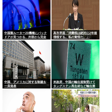
中国製ルーター20機種にバック
高市早苗「消費税は絶対に2年後
ドアが見つかる、外部から完全
増税する。私の覚悟だ。」
制御される恐れ
中国、アメリカに対する制裁を
米政府、中国の輸出規制受けて
一斉発表
タングステン再生材など輸出禁
止へ 日本さん米中に挟み撃ちさ
れる形に