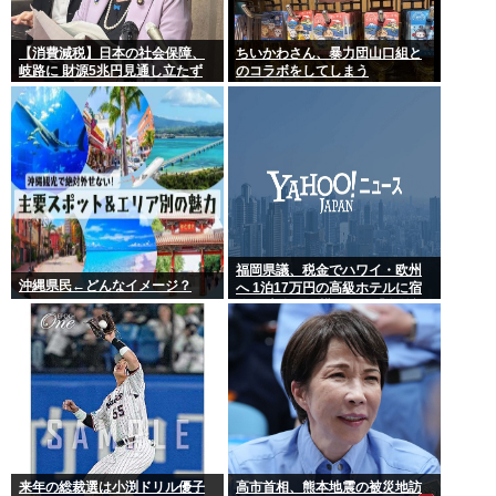
【消費減税】日本の社会保障、
ちいかわさん、暴力団山口組と
岐路に 財源5兆円見通し立たず
のコラボをしてしまう
福岡県議、税金でハワイ・欧州
沖縄県民←どんなイメージ？
へ 1泊17万円の高級ホテルに宿
泊 日本全国で横行する「海外視
察」という名の公費豪遊
来年の総裁選は小渕ドリル優子
高市首相、熊本地震の被災地訪