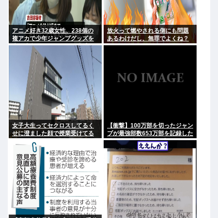
アニメ好き32歳女性、238個の
放火って燃やされる側にも問題
複アカで少年ジャンプグッズを
あるわけだし、無罪でよくね？
大量注文・キャンセルし逮捕
「欲求が満たされた」
女子大生ってセクロスしてるく
【衝撃】100万部を切ったジャン
せに澄ました顔で授業受けてる
プが最強部数653万部を記録した
のは何故？？
時の週刊少年ジャンプの面子が
ヤバすぎる