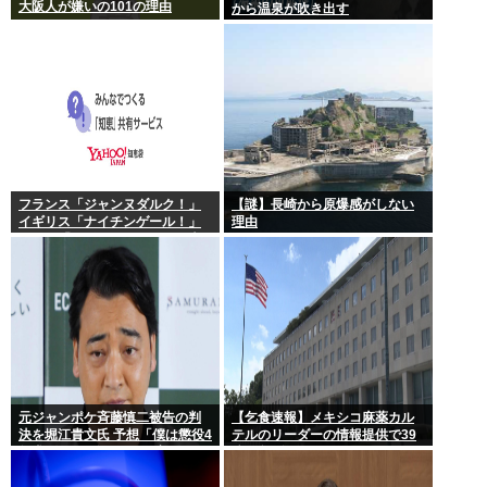
大阪人が嫌いの101の理由
から温泉が吹き出す
フランス「ジャンヌダルク！」
【謎】長崎から原爆感がしない
イギリス「ナイチンゲール！」
理由
インド「マザーテレサ！」日本
「…」
元ジャンポケ斉藤慎二被告の判
【乞食速報】メキシコ麻薬カル
決を堀江貴文氏 予想「僕は懲役4
テルのリーダーの情報提供で39
年求刑され 2年6か月の実刑だっ
億円急げ！
たが…」