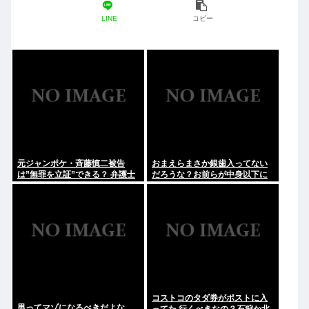
LINE
コピー
元ジャンポケ・斉藤慎二被告
おまえらまさか銀歯入ってない
は”無罪を立証”できる？ 弁護士
だろうな？お前らが中身以下に
が解説
評価される原因は口開けた時に
見える銀歯
コストコのタダ券がポストに入
男ってマゾになるべきだよな