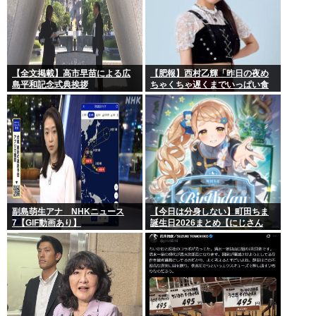
【全文掲載】高市早苗による広
【肥報】西村乙輝「昨日の夜め
島平和記念式典挨拶
ちゃくちゃ遅くまでいっぱい食
べた。今日もいっぱい食べてや
る」
副島萌生アナ NHKニュース
【今日は分身しない】町田ちま
7【GIF動画あり】
誕生日2026まとめ【にじさん
じ】