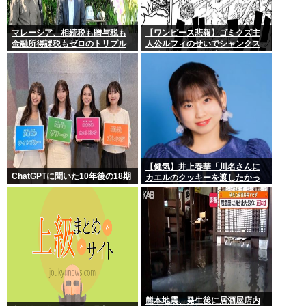
マレーシア、相続税も贈与税も
【ワンピース悲報】ゴミクズ主
金融所得課税もゼロのトリプル
人公ルフィのせいでシャンクス
ゼロで優秀な移民を海外から集
に続きギャバンの腕も無くなる
めてしまう…
www
【健気】井上春華「川名さんに
ChatGPTに聞いた10年後の18期
カエルのクッキーを渡したかっ
たけど、話しかけられず結局自
分で食べた」
熊本地震、発生後に居酒屋店内