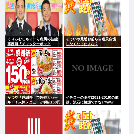
くりぃむしちゅーら所属の芸能
そういや最近お前ら自虐風自慢
事務所「チャッターボック
しなくなったよな？
ス」、熊本地震被災地に災害義
援金寄付を発表
かつや「感謝祭」で超特大セー
イチローの晩年(2011-2019)の成
ル！！人気メニューが税抜150円
績、流石に擁護できないwww
引き！！！