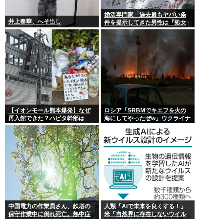
婚活専門家「過去最もヤバい条
井上春華、へそ出し
件を提示してきた男性は『処女
信仰』」ケンモメン…
【イオンモール熊本爆発】なぜ
ロシア「SRBMでキエフを火の
再入館できた？ハビタ幹部は
海にしてやったぜw」ウクライナ
「モール職員は引き止めなかっ
「我々もSRBMで反撃する
た」イオン「運用を徹底できな
ぞ！」
かった可能性」
中国電力の作業員さん、鉄塔の
人類「AIで未来を良くする！」
保守作業中に倒れ死亡。熱中症
米「自然界に存在しないウイル