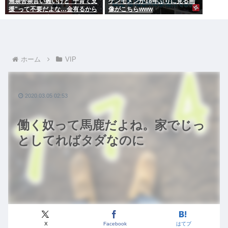
無茶苦茶言い難いけど"子育て支
ケンモメンが18年ぶりに見る画
援"って不要だよな…金有るから
像がこちらwww
子供作ってる癖に更に政府から
たんまり金貰う屑だよ
ホーム
VIP
2020.03.05 02:53
働く奴って馬鹿だよね。家でじっ
としてればタダなのに
X
Facebook
はてブ