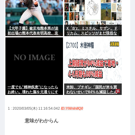
【大甲子園】被災地熊本県が涙
X「B’z、ミスチル、サザン、ド
初出場の熊本代表有明高校、京
リカム、スピッツがまだ現役な
都立命館に9回裏2アウトから逆
の凄いよな。今の歌手が30年後
転勝利
にやれてるだろうか？」
一度でも"精神疾患"になったら
米卸、ブチギレ「国民が米を買
お終い。壊れた脳を元通りにす
わないせいで84%も減益したん
る医療技術は無い。
だが？」
1 : 2020/03/05(木) 11:16:54.042
ID:YWnlnIIQ0
意味がわからん