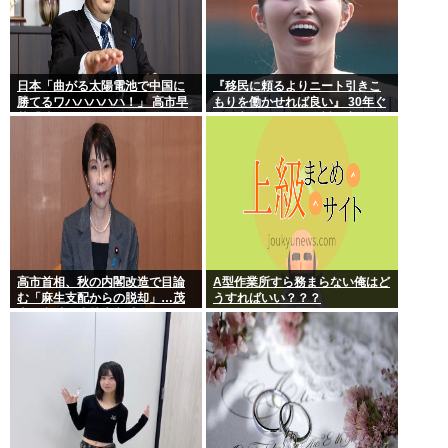
日本「曲がる太陽電池で中国に
『移民に頼るよりニート引きこ
勝てるワハハハハハ！」 高市早
もりを働かせれば良い』 30年ぐ
苗「勝てる！ ガハハハハハ
らい言ってるけど絶対に実現し
ハ！」
ない理由www
高市首相、秋の内閣改造で目論
A型作業所すら務まらない俺はど
む「麻生支配からの脱却」…茂
うすればいい？？？
木敏充氏も小林鷹之氏もクビ