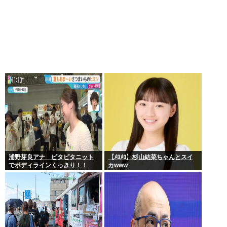
浦野芽良アナ ピタピタニット
【ﾒﾛﾒﾛ】杉山結菜ちゃんとスイ
でボディラインくっきり！！
カwww