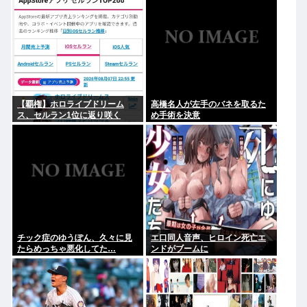
【覇権】ホロライブドリーム
高橋名人が左手のバネを取るた
ス、セルラン1位に返り咲く
め手術を決意
WIWIWIWIWIWIWIWIWIWIWIWI
WIWIWIWIWIWI
チック症のゆうぽん、久々に見
エ口同人音声、ヒロイン死亡エ
たらめっちゃ悪化してた…
ンドがブームに