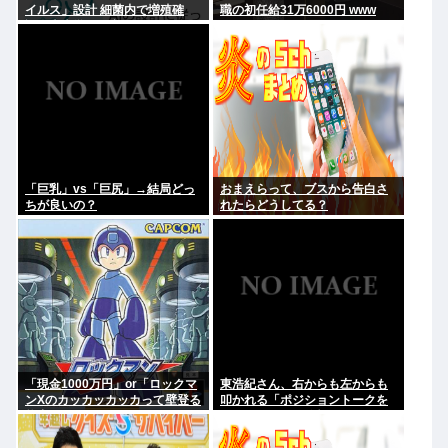
イルス」設計 細菌内で増殖確
職の初任給31万6000円 www
認、米大学が研究
「巨乳」vs「巨尻」→結局どっ
おまえらって、ブスから告白さ
ちが良いの？
れたらどうしてる？
「現金1000万円」or「ロックマ
東浩紀さん、右からも左からも
ンXのカッカッカッカって壁登る
叩かれる「ポジショントークを
能力」
しないからこそ信頼できる」と
擁護されるwww