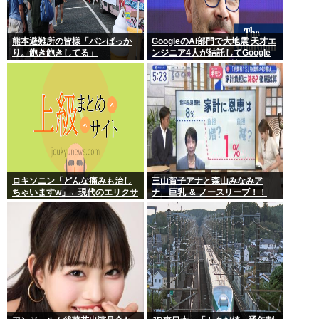
熊本避難所の皆様「パンばっか
GoogleのAI部門で大地震 天才エ
り。飽き飽きしてる」
ンジニア4人が結託してGoogle
を離脱 遅れを取るAI競争さらに
苦しく 株価に影響大
ロキソニン「どんな痛みも治し
三山賀子アナと森山みなみア
ちゃいますw」←現代のエリクサ
ナ 巨乳 ＆ ノースリーブ！！
ーやろ…
【GIF動画あり】