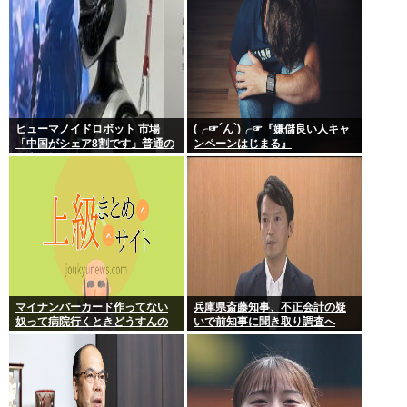
ヒューマノイドロボット 市場
(╭☞´ん`)╭☞『嫌儲良い人キャ
「中国がシェア8割です」普通の
ンペーンはじまる』
日本人怒りのフェイクニュース
認定へ…
マイナンバーカード作ってない
兵庫県斎藤知事、不正会計の疑
奴って病院行くときどうすんの
いで前知事に聞き取り調査へ