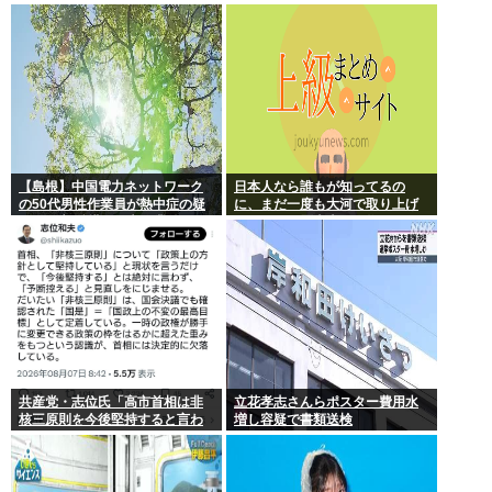
か
スを設計増殖に成功」技術が進
む程自ら破滅要因を増やす愚種
【島根】中国電力ネットワーク
日本人なら誰もが知ってるの
の50代男性作業員が熱中症の疑
に、まだ一度も大河で取り上げ
いで死亡 鉄塔の保守作業後に倒
られてない歴史上の人物
れる 邑南町
共産党・志位氏「高市首相は非
立花孝志さんらポスター費用水
核三原則を今後堅持すると言わ
増し容疑で書類送検
ない！」