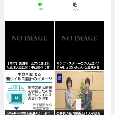
LINE
コピー
【高市】愛国者「正式に選ばれ
リンゴ・スター⬅︎この人だけソ
た総理大臣に背く事は国体に背
ロがしょぼいみたいな風潮ある
く事に等しい。誰が主人かハッ
じゃないですか
キリさせるべき」
⚠WARNING!!⚠生成AIが「新ウ
公務員の給与爆裂上げ 大卒総合