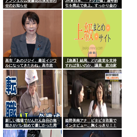
アンジュルム後藤花出演見合わ
JR東日本、「トクだ値」通年割
せのお知らせ
引を廃止で炎上。すっかり金の
亡者と成り下がったな
高市「あのジジイ、最近イジワ
【急募】結局、どの政党を支持
ルになってきたわね」高市政
すれば良いのか、議員、政治家
権、ついに麻生切り！嫌儲はど
は全員悪か
っちにつくの
新しい職場でだんだん自分の無
姫野美南アナ ピタピタ衣装で
能さがバレ始めて優しかった周
インタビュー、胸くっきり！！
りの人たちが徐々に冷たくなっ
【GIF動画あり】
ていく時ってゾクゾクするよな