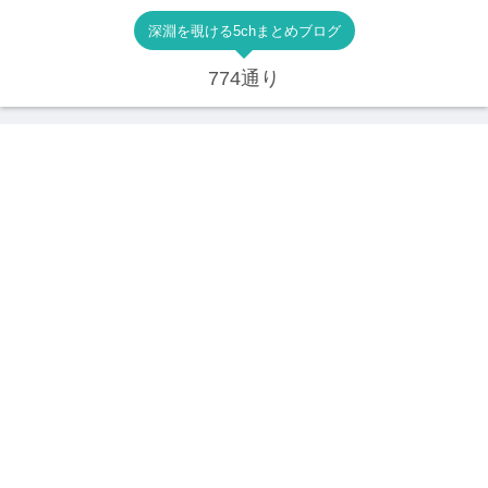
深淵を覗ける5chまとめブログ
774通り