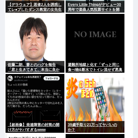
【デラウェア】若者2人を誘惑し
Every Little Thingがデビュー30
てレ●プしたダンス教室の女先生
周年で楽曲人気投票サイトを開
逮捕
設 俺はもちろんFace the
Changeに入れてきたぞ
佐藤二朗、妻とのハグを報告
避難所地獄と化す「ずっと同じ
「君と生きてきて、本当に良か
食べ物&断水でトイレ流せず悪臭
った」「文〇砲より遥かに威力
&床に直接就寝&コロナ感染」
は弱いが、僕のノロケ砲をお見
舞いする」
【超画像】発達障害の封筒の開
39歳手取り21万ってヤバいの
け方がヤバすぎるwww
か？