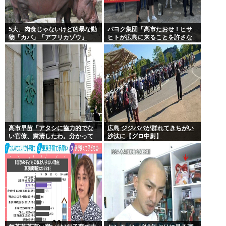
5大、肉食じゃないけど凶暴な動
パヨク集団「高市たおせ！ヒサ
物「カバ」「アフリカゾウ」
ヒトが広島に来ることを許さな
「バッファロー」「コーカサス
い！天皇制打倒！」
オオカブト」
高市早苗「アタシに協力的でな
広島 ジジババが群れてきちがい
い官僚、粛清したわ。分かって
沙汰に【グロ中尉】
るわね？」他の官僚「(ブルブ
ル)」