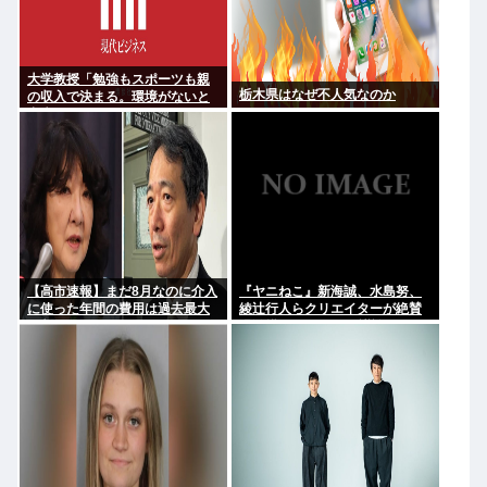
大学教授「勉強もスポーツも親
栃木県はなぜ不人気なのか
の収入で決まる。環境がないと
出来るわけがない」
【高市速報】まだ8月なのに介入
『ヤニねこ』新海誠、水島努、
に使った年間の費用は過去最大
綾辻行人らクリエイターが絶賛
と判明
過激描写はBPOでも議論に