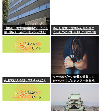
【動画】堀木博司検事(58)による
ゆとり世代は世間から叩かれま
取り調べ、全ケンモメンがチビ
くったのにZ世代は叩かれない理
るくらい怖いと話題に
由、マジで謎
キーホルダーの金具を鉄製にし
死刑では人を殺していいんだ？
たやつってゴミカスアホ無能池
沼？