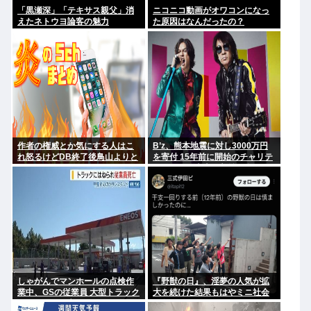
「黒瀬深」「テキサス親父」消
ニコニコ動画がオワコンになっ
えたネトウヨ論客の魅力
た原因はなんだったの？
作者の権威とか気にする人はこ
B’z、熊本地震に対し3000万円
れ怒るけどDB終了後鳥山よりと
を寄付 15年前に開始のチャリテ
よたろうのほうがデザインカッ
ィーグッズ売上の収益も含まれ
コいいよな
る
しゃがんでマンホールの点検作
『野獣の日』、淫夢の人気が拡
業中、GSの従業員 大型トラック
大を続けた結果もはやミニ社会
にはねられ死亡
現象レベルになってしまう 果た