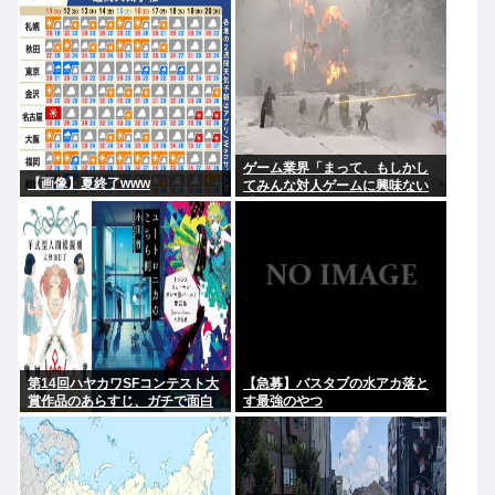
してどう終着するのか？
ゲーム業界「まって、もしかし
【画像】夏終了www
てみんな対人ゲームに興味ない
感じ…？」
第14回ハヤカワSFコンテスト大
【急募】バスタブの水アカ落と
賞作品のあらすじ、ガチで面白
す最強のやつ
そうと話題に