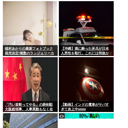
チョコミントは好きなのでまぁ
いいかと思ってる
植村あかりの最新フォトブック
【沖縄】酒に酔った米兵が日本
発売決定!複数のランジェリーカ
人男性を殴打。これには何故か
ットあり
排外主義者もダンマリ
「汚い首斬ってやる」の薛剣駐
【動画】インドの電車がヤバす
大阪総領事、人事異動もなく在
ぎて炎上中www
任6年で歴代最長