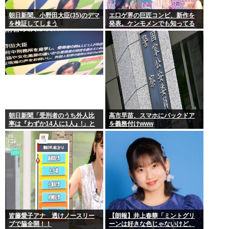
朝日新聞、小野田大臣(35)のデマ
エ口ゲ界の巨匠コンビ、新作を
を検証してしまう
発表。ケンモメンでも知ってる
レベルの原画と作家
朝日新聞「受刑者のうち外人比
高市早苗、スマホにバックドア
率は『わずか14人に1人』!」と
を義務付けwww
皆をビビらせる 受刑者の7%が外
人…
皆藤愛子アナ 透けノースリー
【朗報】井上春華「ミントグリ
ブで脇全開！！
ーンは好きな色じゃないけど、