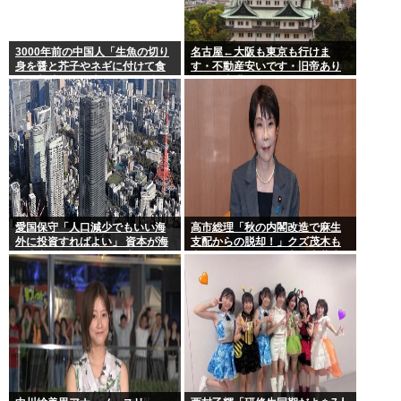
3000年前の中国人「生魚の切り
名古屋←大阪も東京も行けま
身を醤と芥子やネギに付けて食
す・不動産安いです・旧帝あり
うと美味い」日本人は何故ずっ
ます・空港あります 不人気な理
とこのレベルで足踏みしてるの
由
か
愛国保守「人口減少でもいい海
高市総理「秋の内閣改造で麻生
外に投資すればよい」 資本が海
支配からの脱却！」クズ茂木も
外流出し賃金もGDPも上がらず
壺ホークもクビの一方で壺萩生
海外が成長
田が復権へ