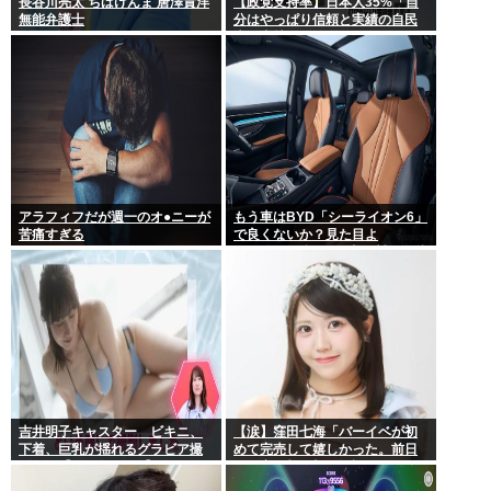
長谷川亮太 ちばけんま 唐澤貴洋
【政党支持率】日本人35%「自
無能弁護士
分はやっぱり信頼と実績の自民
党を支持します」
アラフィフだが週一のオ●ニーが
もう車はBYD「シーライオン6」
苦痛すぎる
で良くないか？見た目よ
し.PH.EV.保証長い.中国製…嫌儲
民が求めるものが全てある
吉井明子キャスター ビキニ、
【涙】窪田七海「バーイベが初
下着、巨乳が揺れるグラビア撮
めて完売して嬉しかった。前日
影！！【GIF動画あり】
は不安で朝4時まで泣いてた」