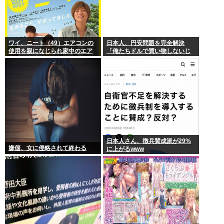
ワイ、ニート（49）エアコンの
日本人、円安問題を完全解決
使用を親になじられ家中のエア
「俺たちドルで買い物しないじ
コンを破壊
ゃないですか？」輸入物価とい
う概念、消滅へ
日本人さん、徴兵賛成派が29%
嫌儲、女に侵略されて終わる
に上がるwww