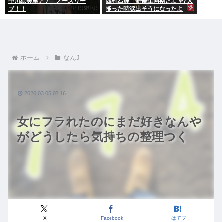
中川絵美里アナ ノースリー
西村乙輝「研修生同期だよ ✨7人
ブ！！
揃った時涙出そうになったよ
ね」
ホーム
なんJ
2020.03.05 02:16
女にフラれたのにまだ好きなんや
がどうしたら気持ちの整理つく
X
Facebook
はてブ