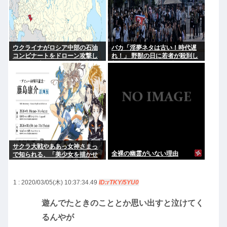
ウクライナがロシア中部の石油
バカ「淫夢ネタは古い！時代遅
コンビナートをドローン攻撃し
れ！」 野獣の日に若者が殺到し
て13人死亡 ロシア外務省「戦争
新規ファン層の存在が証明され
犯罪だ！」
る
サクラ大戦やああっ女神さまっ
全裸の幽霊がいない理由
で知られる、「美少女を描かせ
たら十傑」のひとり、藤島康介
氏のデビュー40周年を記念した
原画展が開催！
1 : 2020/03/05(木) 10:37:34.49
ID:rTKY/5YU0
遊んでたときのこととか思い出すと泣けてく
るんやが