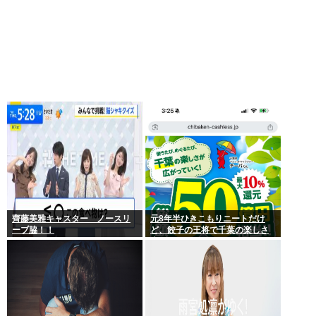
齊藤美雅キャスター ノースリ
元8年半ひきこもりニートだけ
ーブ脇！！
ど、餃子の王将で千葉の楽しさ
広げてみた