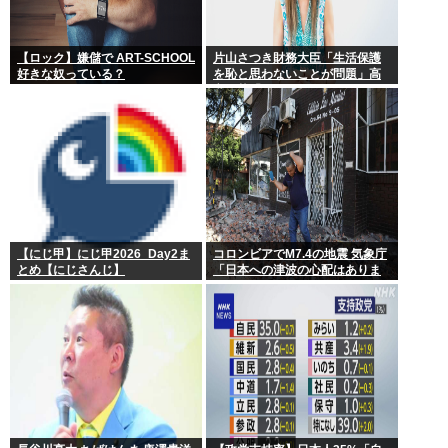
【ロック】嫌儲で ART-SCHOOL
片山さつき財務大臣「生活保護
好きな奴っている？
を恥と思わないことが問題」高
市早苗「さもしい人のせいで国
が滅びる」
【にじ甲】にじ甲2026_Day2ま
コロンビアでM7.4の地震 気象庁
とめ【にじさんじ】
「日本への津波の心配はありま
せん」