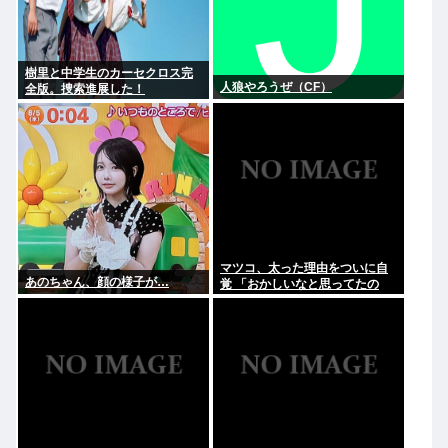
樹里と中学生のカーセクロス完
人狼やろうぜ（CF）
全版。捜索進展した！
マツコ、太った理由をついに自
あのちゃん、顔の様子が…
覚 「おかしいなと思ってたの
よ、なんで？って」