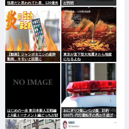
恒星だと思われてた星、120億光
が判明
年先にある太陽の500兆倍明るい
星だと判明。
【動画】ジャンボタニシの産卵
東京が直下型大地震きたら地獄
動画、キモいと話題に
になるよね
はじめの一歩 東日本新人王戦編
おにぎり3個にパン2個、計約
とA級トーナメント編どっちが好
500円–代行運転手の男が手提げ
き？
バッグに入れて盗んだ疑いで逮
捕 鹿児島