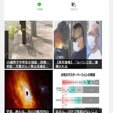
LINE
コピー
15歳男子中学生を強盗・恐喝・
【高市速報】「ルパン三世」逮
窃盗・児童ポルノ禁止法違反・
捕される
リベンジポルノ防止法違反容疑
で逮捕
宇宙、終わる。天の川銀河内の
女さん、ガチで性欲がないこと