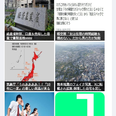
経産省幹部、口座を売却した容
暇空茜「女は生理の時間経験を
疑で書類送検www
積めない。だから男の方が知能
が上w」 こいつって過去に何か
あったのか？
気象庁「うわああああ！！『10
熊本地震のフェイク写真、Xに転
年に一度』の著しい高温が来る
載され拡散 倒壊した自宅を悲し
ぞ！！ヤバい今回はヤバ
む顔を、笑顔でピースサインに
い！！」
AI加工