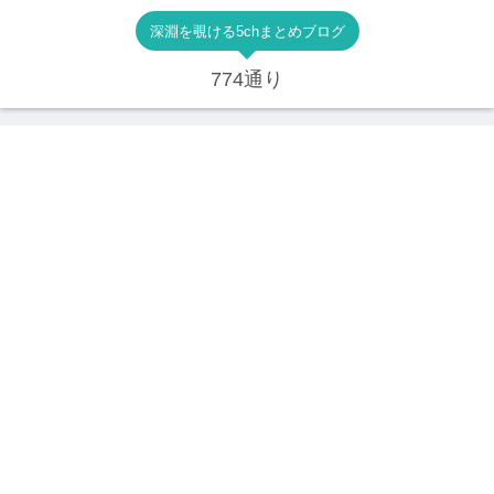
深淵を覗ける5chまとめブログ
774通り