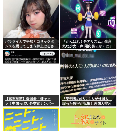
バラライカで平然とコサックダ
『がんばれ！チアリズム』生意
ンスを踊ってしまう井上はるさ
気な少女（声:陽向葵ゅか）にチ
んw
アダンスを指導する”全年齢向
け”フィットネスリズムアクショ
ン。
【高市早苗】愛国者「嫌ァァ
「受刑者の4人に1人が外国人」
ァ！中国っぽい外交官ナンバー
誤った数字が拡散し外国人排斥
の車が日本のルール破ってるぅ
に… “国際対策室”のある府中刑
ぅぅ！」オーストラリア領事館
務所の数字が独り歩き
の車でした