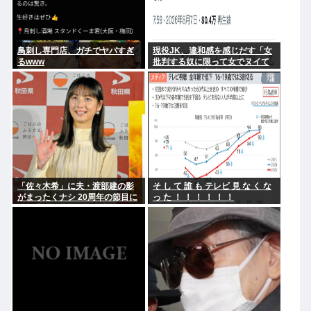
鳥刺し専門店、ガチでヤバすぎ
現役JK、違和感を感じだす「女
るwww
批判する奴に限って女でヌイて
たりするから意味わからなくな
ってきた 」
「佐々木希」に夫・渡部建の影
そ し て 誰 も テレビ 見 な く な
がまったくナシ 20周年の節目に
っ た ！ ！ ！ ！ ！ ！
俳優業活発化への舞台裏