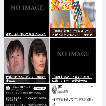
「職場の同僚とセクロスしたこ
ボロい安い車って最強じゃね？
とがあるケンモメン」、ガチで
一人も存在しないことが判明
佐藤二朗（さとじろ）、撮影中
【画像】男の一人暮らし部屋、
止www
結局このあたりが最強www