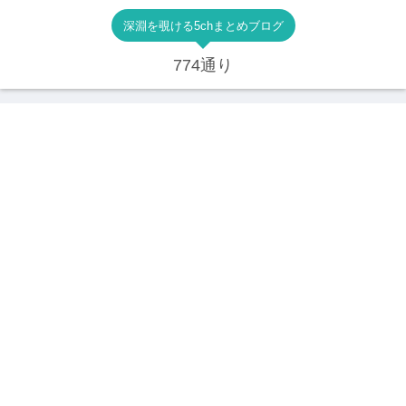
深淵を覗ける5chまとめブログ
774通り