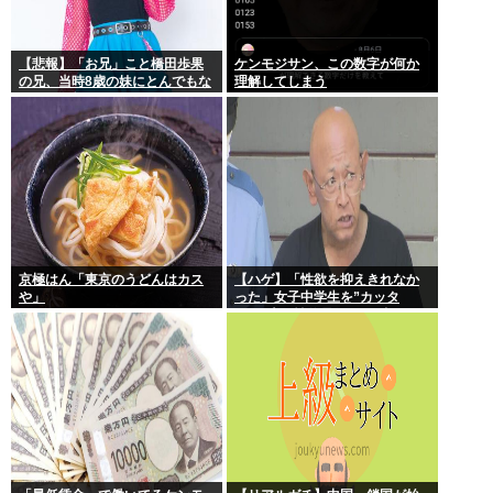
【悲報】「お兄」こと橋田歩果
ケンモジサン、この数字が何か
の兄、当時8歳の妹にとんでもな
理解してしまう
いことを頼む
京極はん「東京のうどんはカス
【ハゲ】「性欲を抑えきれなか
や」
った」女子中学生を”カッタ
ー”で脅し性的暴行か 56歳の男
逮捕 千葉