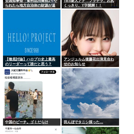
全国知事会「食料品消費税1%や
TBS新人アナ ブラチラ、お尻
られたら地方自治体の財源が逼
くっきり、Y字開脚！！
迫してしまう 」…この流れ地方
税増税するしかないよ、もう
【徹底討論】ハロプロ史上最高
アンジュルム後藤花出演見合わ
のリーダーって誰だと思う？
せのお知らせ
中国のビーチ。ゴミだらけ
田んぼでタニシ採った…