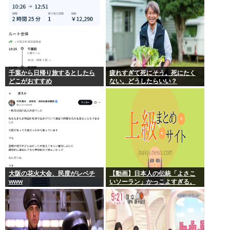
千葉から日帰り旅するとしたら
疲れすぎて死にそう。死にたく
どこがおすすめ
ない。どうしたらいい？
大阪の花火大会、民度がレベチ
【動画】日本人の伝統「よさこ
www
いソーラン」かっこよすぎる。
古来から我々のDNAに刻まれた
踊り