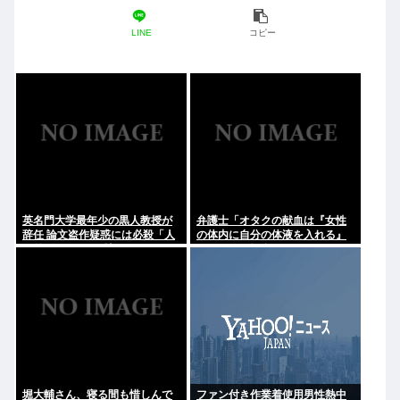
LINE
コピー
英名門大学最年少の黒人教授が
弁護士「オタクの献血は『女性
辞任 論文盗作疑惑には必殺「人
の体内に自分の体液を入れる』
種差別ガー」で反撃
のが目的。場合によっては不同
意性交罪に当たる」
堀大輔さん、寝る間も惜しんで
ファン付き作業着使用男性熱中