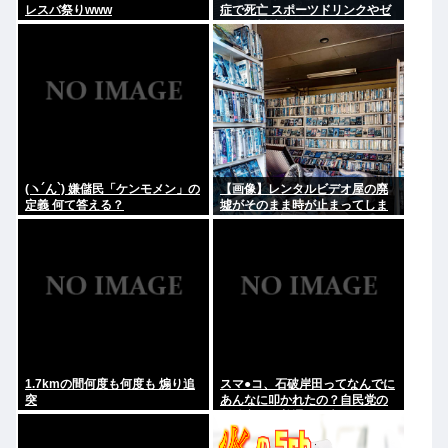
レスバ祭りwww
症で死亡 スポーツドリンクやゼ
リー飲料持参も
(ヽ´ん`) 嫌儲民「ケンモメン」の
【画像】レンタルビデオ屋の廃
定義 何て答える？
墟がそのまま時が止まってしま
っていると話題に
1.7kmの間何度も何度も 煽り追
スマ●コ、石破岸田ってなんでに
突
あんなに叩かれたの？自民党の
政治家だし普通に保守じゃん