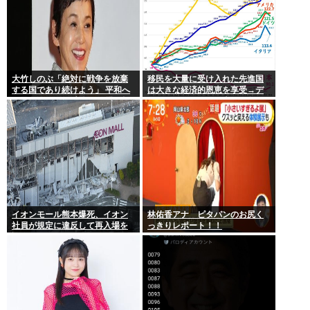
大竹しのぶ「絶対に戦争を放棄
移民を大量に受け入れた先進国
する国であり続けよう」 平和へ
は大きな経済的恩恵を享受→デ
の思いをつづる 広島に原爆が投
ータでもはっきり日本一人負け
下されてから81年
示される
イオンモール熊本爆死、イオン
林佑香アナ ピタパンのお尻く
社員が規定に違反して再入場を
っきりレポート！！
許可していた