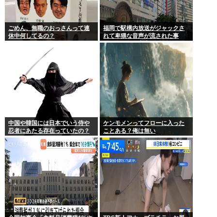
ごめん、無職のおっさんって連
福岡で駅構内放送がジャックさ
休中何してるの？
れて卑猥な音声が流された事
件、やはり元音声は動ありの動
画だった
中国や韓国には日本でいう侍や
ケンモメンってフローに入った
忍者にあたる存在っていたの？
ことある？俺は無い