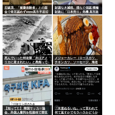
石破茂、「被爆体験者」との面
財源なき減税、揺らぐ信認 積極
会で発言認めずwww高市早苗叩
財政に「日本売り」危機 高市政
いてたケンモメンは革肉なもん
権「悲願」に固執〔深層探訪〕
だねえ～w
死んでいった特攻隊「次はアメ
メジャーカレー（ロースカツ、
リカに産まれたい」と愚痴って
チキンカツ、ソーセージ、海老
いた
フライ、ゆで卵）ケンモメンな
ら余裕でペロリだろ？
【知ってた】 韓国サッカー協
「水道ぬるいね」って言われて
会、外国人審判を性接待で買収
何て返すかでモラハラかどうか