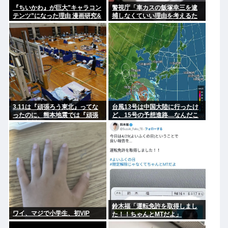
『ちいかわ』が巨大”キャラコン
警視庁「車カスの飯塚幸三を逮
テンツ”になった理由 漫画研究&
捕しなくていい理由を考えるた
キャラクター論から紐解く
めに1000ページもの法解釈書を
読んだ」
3.11は『頑張ろう東北』ってな
台風13号は中国大陸に行ったけ
ったのに、熊本地震では『頑張
ど、15号の予想進路…なんだこ
ろう九州』とならなかったのは
れ？
何故なのか？
鈴木福「運転免許を取得しまし
ワイ、マジで小学生、初VIP
た！！ちゃんとMTだよ」