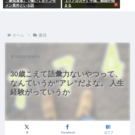
「最低賃金」で働いてるケンモ
【リアルガチ】中国、鎖国が始
メン意外といる説
まる
ホーム
嫌儲
2020.03.05 00:49
30歳こえて語彙力ないやつって、
なんていうか”アレ”だよな。 人生
経験がっていうか
X
Facebook
はてブ