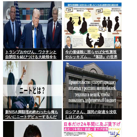
していた事が判明
わかるらしいwww
トランプおやびん、ワクチンと
今の価値観に照らせば女性蔑視
自閉症を結びつける大統領令を
やルッキズム… 『落語』の世界
発表へ、
もセリフ変更や改作、現代にふ
さわしい表現模索の動き
新NISA満額埋め終わったら俺も
ロシアさん、国民の財産を没収
ついにニートデビューするんだ
しはじめる
がアドバイスある?