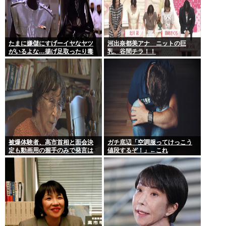
たまに嫌儲にすげーイヤなヤツ
河出奈都美アナ ニットの巨
がいるよな…揚げ足取ったり毒
乳、谷間チラ！！
吐いたり…
被爆体験者、高市首相と面会決
ガチ底辺「空調服ってけっこう
定も動画用の握手のみで発言は
値段するぞ！」←これ
禁止www