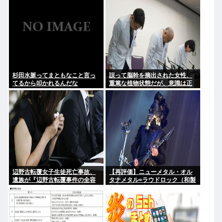
杉田水脈ってまともなこと言っ
誤って脳幹を摘出された女性、
てるから叩かれるんだな
重篤な植物状態だが、意識は正
常で何かを思考していると判明
辺野古転覆女子生徒死亡事故、
【再評価】ニューメタル・オル
遺族が『辺野古転覆事件の全容
タナメタル=ラウドロック（和製
解明と再発防止を求める会』を
英語）がZに刺さってるらしい。
設立
お前らがキッズの頃好きだった
バンドは何？