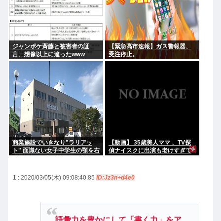
ジャンポケ斉藤と被害者の証
【緊急高市速報】ガス警報器、
言、想像以上に違ったwww
受注停止。
商業施設でいきなり"ラリアッ
【動画】 35歳美人ママ 、TV探
ト" 面識ない女子中学生の顎を右
偵ナイスクに出演も老けすぎて
腕で殴打 22歳女性を暴行容疑で
いる48歳だろと誹謗中傷
逮捕
1 : 2020/03/05(木) 09:08:40.85
ID:Jz3n+d4e0
語彙力を豊かにして「書く力」をア