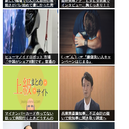
新しい職場でだんだん自分の無
姫野美南アナ ピタピタ衣装で
能さがバレ始めて優しかった周
インタビュー、胸くっきり！！
りの人たちが徐々に冷たくなっ
【GIF動画あり】
ていく時ってゾクゾクするよな
ヒューマノイドロボット 市場
(╭☞´ん`)╭☞『嫌儲良い人キャ
「中国がシェア8割です」普通の
ンペーンはじまる』
日本人怒りのフェイクニュース
認定へ…
マイナンバーカード作ってない
兵庫県斎藤知事、不正会計の疑
奴って病院行くときどうすんの
いで前知事に聞き取り調査へ