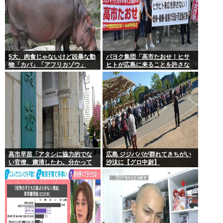
5大、肉食じゃないけど凶暴な動
パヨク集団「高市たおせ！ヒサ
物「カバ」「アフリカゾウ」
ヒトが広島に来ることを許さな
「バッファロー」「コーカサス
い！天皇制打倒！」
オオカブト」
高市早苗「アタシに協力的でな
広島 ジジババが群れてきちがい
い官僚、粛清したわ。分かって
沙汰に【グロ中尉】
るわね？」他の官僚「(ブルブ
ル)」