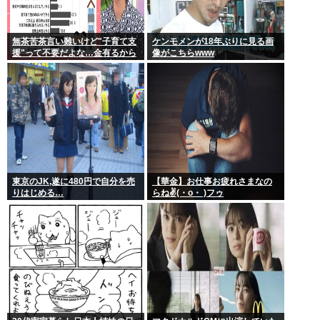
無茶苦茶言い難いけど"子育て支
ケンモメンが18年ぶりに見る画
援"って不要だよな…金有るから
像がこちらwww
子供作ってる癖に更に政府から
たんまり金貰う屑だよ
東京のJK,遂に480円で自分を売
【華金】お仕事お疲れさまなの
りはじめる…
らね✌(・o・ )フゥ