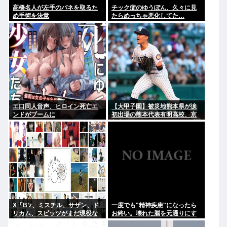
高橋名人が左手のバネを取るた
チック症のゆうぽん、久々に見
め手術を決意
たらめっちゃ悪化してた…
エ口同人音声、ヒロイン死亡エ
【大甲子園】被災地熊本県が涙
ンドがブームに
初出場の熊本代表有明高校、京
都立命館に9回裏2アウトから逆
転勝利
X「B’z、ミスチル、サザン、ド
一度でも"精神疾患"になったら
リカム、スピッツがまだ現役な
お終い。壊れた脳を元通りにす
の凄いよな。今の歌手が30年後
る医療技術は無い。