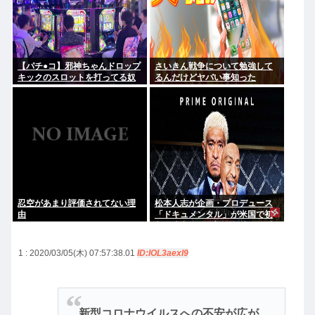
【パチ●コ】邪神ちゃんドロップ
さいきん戦争について勉強して
キックのスロットを打ってる奴
るんだけどヤバい事知った
がヤバすぎてワロタ
忍空があまり評価されてない理
松本人志が企画・プロデュース
由
「ドキュメンタル」が米国で初
制作決定 シンプルな設定に国境
超えた支持
1 : 2020/03/05(木) 07:57:38.01
ID:IOL3aexl9
新型コロナウイルスへの不安が広が