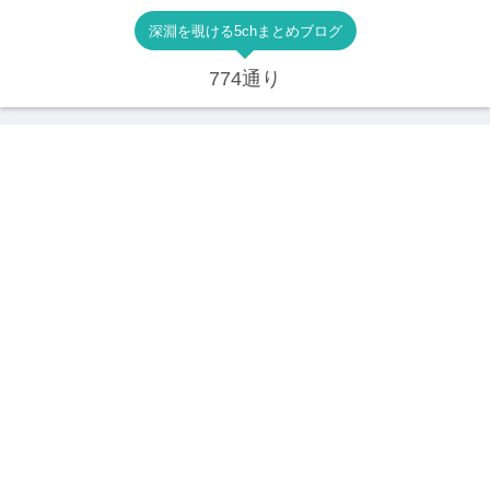
深淵を覗ける5chまとめブログ
774通り