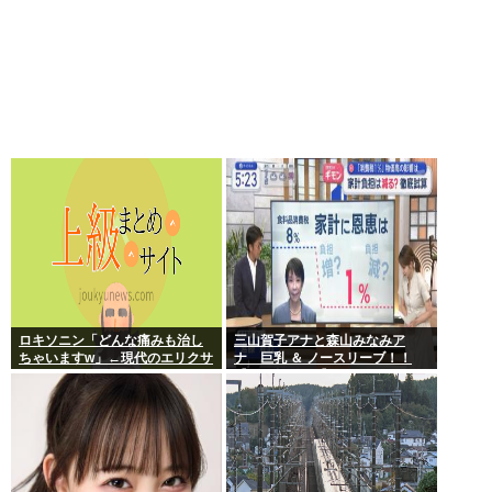
ロキソニン「どんな痛みも治し
三山賀子アナと森山みなみア
ちゃいますw」←現代のエリクサ
ナ 巨乳 ＆ ノースリーブ！！
ーやろ…
【GIF動画あり】