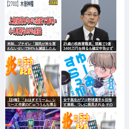
にやれてるだろうか？」
米卸、ブチギレ「国民が米を買
25歳の税務署職員、競艇で3億
わないせいで84%も減益したん
3400万円を得るも確定申告せず
だが？」
逮捕。その他の余罪も
【訃報】「おはぎドリーム」シ
女子高生がプロ野球選手を目指
リーズ 作家の(*´ω`*)うんち博士
す漫画、ついに発見される その
さん死去 64歳
名も「ゆーあーすらっがー」