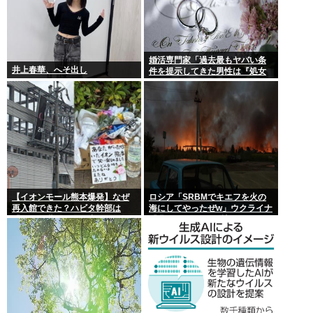
婚活専門家「過去最もヤバい条
井上春華、へそ出し
件を提示してきた男性は『処女
信仰』」ケンモメン…
【イオンモール熊本爆発】なぜ
ロシア「SRBMでキエフを火の
再入館できた？ハビタ幹部は
海にしてやったぜw」ウクライナ
「モール職員は引き止めなかっ
「我々もSRBMで反撃する
た」イオン「運用を徹底できな
ぞ！」
かった可能性」