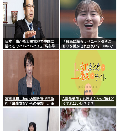
日本「曲がる太陽電池で中国に
『移民に頼るよりニート引きこ
勝てるワハハハハハ！」 高市早
もりを働かせれば良い』 30年ぐ
苗「勝てる！ ガハハハハハ
らい言ってるけど絶対に実現し
ハ！」
ない理由www
高市首相、秋の内閣改造で目論
A型作業所すら務まらない俺はど
む「麻生支配からの脱却」…茂
うすればいい？？？
木敏充氏も小林鷹之氏もクビ