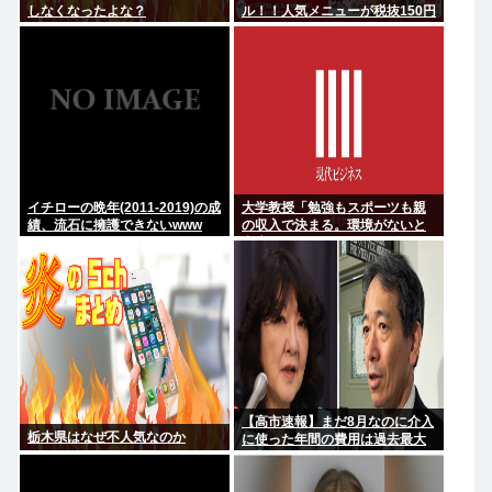
しなくなったよな？
ル！！人気メニューが税抜150円
引き！！！
イチローの晩年(2011-2019)の成
大学教授「勉強もスポーツも親
績、流石に擁護できないwww
の収入で決まる。環境がないと
出来るわけがない」
【高市速報】まだ8月なのに介入
栃木県はなぜ不人気なのか
に使った年間の費用は過去最大
と判明