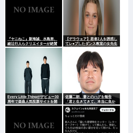
『ヤニねこ』新海誠、水島努、
【デラウェア】若者2人を誘惑し
綾辻行人らクリエイターが絶賛
てレ●プしたダンス教室の女先生
過激描写はBPOでも議論に
逮捕
Every Little Thingがデビュー30
佐藤二朗、妻とのハグを報告
周年で楽曲人気投票サイトを開
「君と生きてきて、本当に良か
設 俺はもちろんFace the
った」「文〇砲より遥かに威力
Changeに入れてきたぞ
は弱いが、僕のノロケ砲をお見
舞いする」