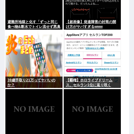
避難所地獄と化す「ずっと同じ
【超画像】発達障害の封筒の開
食べ物&断水でトイレ流せず悪臭
け方がヤバすぎるwww
&床に直接就寝&コロナ感染」
39歳手取り21万ってヤバいの
【覇権】ホロライブドリーム
か？
ス、セルラン1位に返り咲く
WIWIWIWIWIWIWIWIWIWIWIWI
WIWIWIWIWIWI