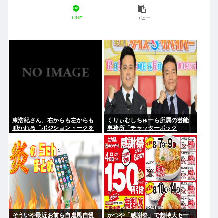
LINE
コピー
東浩紀さん、右からも左からも
くりぃむしちゅーら所属の芸能
叩かれる「ポジショントークを
事務所「チャッターボック
しないからこそ信頼できる」と
ス」、熊本地震被災地に災害義
擁護されるwww
援金寄付を発表
そういや最近お前ら自虐風自慢
かつや「感謝祭」で超特大セー