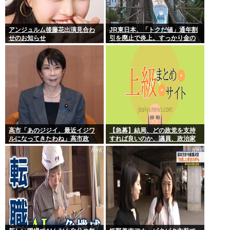
アンジュルム後藤花出演見合わ
JR東日本、「トクだ値」通年割
せのお知らせ
引を廃止で炎上。すっかり金の
亡者と成り下がったな
高市「あのジジイ、最近イジワ
【急募】結局、どの政党を支持
ルになってきたわね」高市政
すれば良いのか、議員、政治家
権、ついに麻生切り！嫌儲はど
は全員悪か
っちにつくの