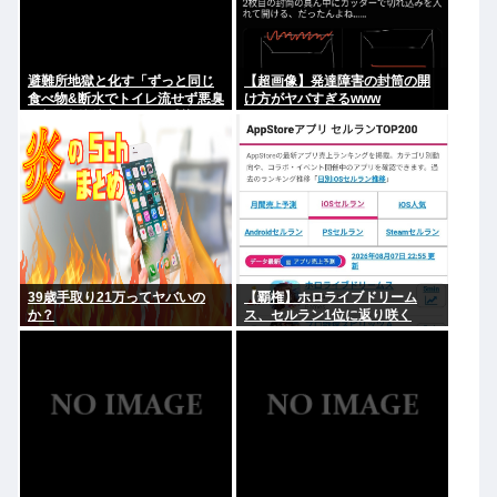
避難所地獄と化す「ずっと同じ
【超画像】発達障害の封筒の開
食べ物&断水でトイレ流せず悪臭
け方がヤバすぎるwww
&床に直接就寝&コロナ感染」
39歳手取り21万ってヤバいの
【覇権】ホロライブドリーム
か？
ス、セルラン1位に返り咲く
WIWIWIWIWIWIWIWIWIWIWIWI
WIWIWIWIWIWI