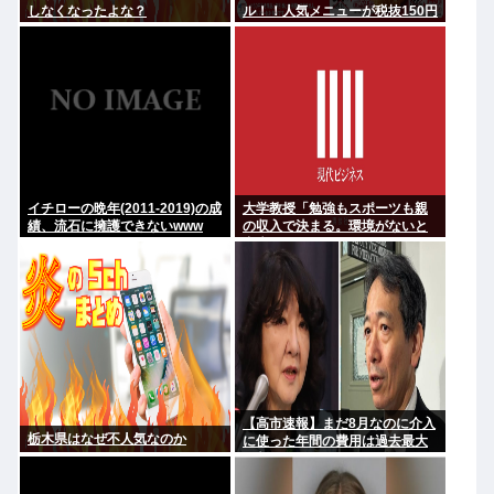
しなくなったよな？
ル！！人気メニューが税抜150円
引き！！！
イチローの晩年(2011-2019)の成
大学教授「勉強もスポーツも親
績、流石に擁護できないwww
の収入で決まる。環境がないと
出来るわけがない」
【高市速報】まだ8月なのに介入
栃木県はなぜ不人気なのか
に使った年間の費用は過去最大
と判明