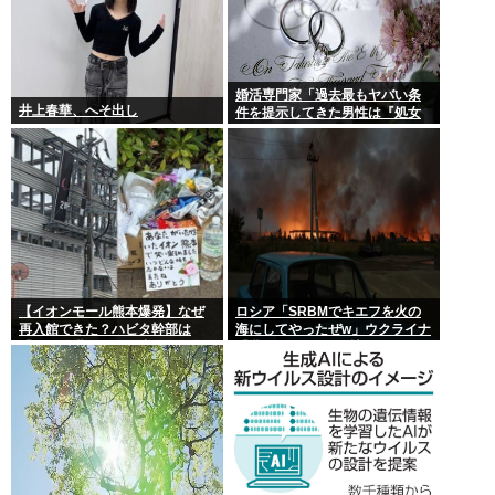
婚活専門家「過去最もヤバい条
井上春華、へそ出し
件を提示してきた男性は『処女
信仰』」ケンモメン…
【イオンモール熊本爆発】なぜ
ロシア「SRBMでキエフを火の
再入館できた？ハビタ幹部は
海にしてやったぜw」ウクライナ
「モール職員は引き止めなかっ
「我々もSRBMで反撃する
た」イオン「運用を徹底できな
ぞ！」
かった可能性」