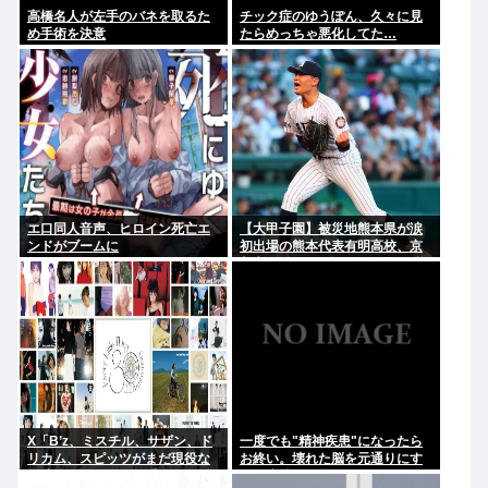
高橋名人が左手のバネを取るた
チック症のゆうぽん、久々に見
め手術を決意
たらめっちゃ悪化してた…
エ口同人音声、ヒロイン死亡エ
【大甲子園】被災地熊本県が涙
ンドがブームに
初出場の熊本代表有明高校、京
都立命館に9回裏2アウトから逆
転勝利
X「B’z、ミスチル、サザン、ド
一度でも"精神疾患"になったら
リカム、スピッツがまだ現役な
お終い。壊れた脳を元通りにす
の凄いよな。今の歌手が30年後
る医療技術は無い。