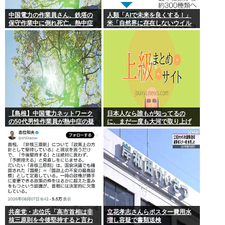
中国電力の作業員さん、鉄塔の
人類「AIで未来を良くする！」
保守作業中に倒れ死亡。熱中症
米「自然界に存在しないウイル
か
スを設計増殖に成功」技術が進
む程自ら破滅要因を増やす愚種
【島根】中国電力ネットワーク
日本人なら誰もが知ってるの
の50代男性作業員が熱中症の疑
に、まだ一度も大河で取り上げ
いで死亡 鉄塔の保守作業後に倒
られてない歴史上の人物
れる 邑南町
共産党・志位氏「高市首相は非
立花孝志さんらポスター費用水
核三原則を今後堅持すると言わ
増し容疑で書類送検