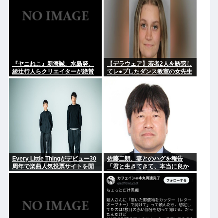
『ヤニねこ』新海誠、水島努、
【デラウェア】若者2人を誘惑し
綾辻行人らクリエイターが絶賛
てレ●プしたダンス教室の女先生
過激描写はBPOでも議論に
逮捕
Every Little Thingがデビュー30
佐藤二朗、妻とのハグを報告
周年で楽曲人気投票サイトを開
「君と生きてきて、本当に良か
設 俺はもちろんFace the
った」「文〇砲より遥かに威力
Changeに入れてきたぞ
は弱いが、僕のノロケ砲をお見
舞いする」