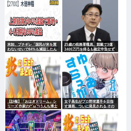
にやれてるだろうか？」
米卸、ブチギレ「国民が米を買
25歳の税務署職員、競艇で3億
わないせいで84%も減益したん
3400万円を得るも確定申告せず
だが？」
逮捕。その他の余罪も
【訃報】「おはぎドリーム」シ
女子高生がプロ野球選手を目指
リーズ 作家の(*´ω`*)うんち博士
す漫画、ついに発見される その
さん死去 64歳
名も「ゆーあーすらっがー」