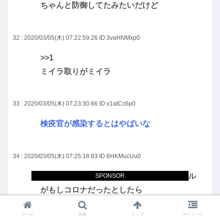
ちゃんと防御してたみたいだけど
32 : 2020/03/05(木) 07:22:59.26
ID:3vaHNMxp0
>>1
ミイラ取りがミイラ
33 : 2020/03/05(木) 07:23:30.66
ID:v1atCc6p0
検疫官が感染するとはやばいな
34 : 2020/03/05(木) 07:25:18.83
ID:6HKMucUu0
15000人死亡してる今のアメリカのインフル
SPONSOR
がもしコロナだったとしたら
実はアメリカが発生源でそれに気づいた米政
ホーム
検索
トップ
サイドバー
府がバレる前に中国で拡散させて