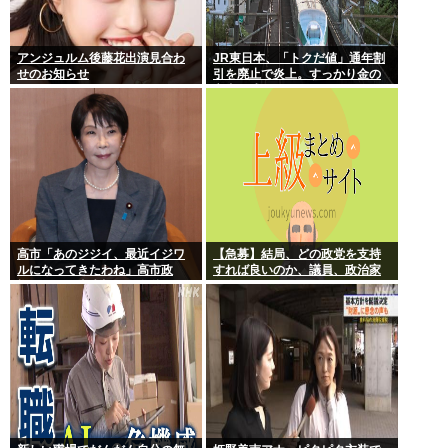
アンジュルム後藤花出演見合わ
JR東日本、「トクだ値」通年割
せのお知らせ
引を廃止で炎上。すっかり金の
亡者と成り下がったな
高市「あのジジイ、最近イジワ
【急募】結局、どの政党を支持
ルになってきたわね」高市政
すれば良いのか、議員、政治家
権、ついに麻生切り！嫌儲はど
は全員悪か
っちにつくの