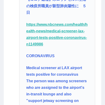
の検疫所職員が新型肺炎陽性に ５
日
https://www.nbcnews.com/health/h
ealth-news/medical-screener-lax-
airport-tests-positive-coronavirus-
n1149986
CORONAVIRUS
Medical screener at LAX airport
tests positive for coronavirus
The person was among screeners
who are assigned to the airport's
in-transit lounge and also
"support jetway screening on