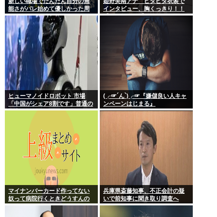
新しい職場でだんだん自分の無
姫野美南アナ ピタピタ衣装で
能さがバレ始めて優しかった周
インタビュー、胸くっきり！！
りの人たちが徐々に冷たくなっ
【GIF動画あり】
ていく時ってゾクゾクするよな
ヒューマノイドロボット 市場
(╭☞´ん`)╭☞『嫌儲良い人キャ
「中国がシェア8割です」普通の
ンペーンはじまる』
日本人怒りのフェイクニュース
認定へ…
マイナンバーカード作ってない
兵庫県斎藤知事、不正会計の疑
奴って病院行くときどうすんの
いで前知事に聞き取り調査へ