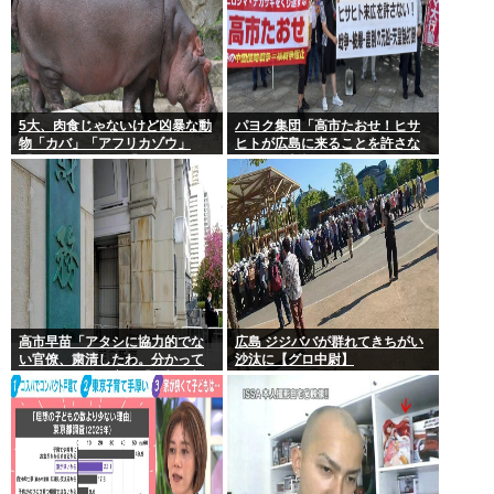
5大、肉食じゃないけど凶暴な動
パヨク集団「高市たおせ！ヒサ
物「カバ」「アフリカゾウ」
ヒトが広島に来ることを許さな
「バッファロー」「コーカサス
い！天皇制打倒！」
オオカブト」
高市早苗「アタシに協力的でな
広島 ジジババが群れてきちがい
い官僚、粛清したわ。分かって
沙汰に【グロ中尉】
るわね？」他の官僚「(ブルブ
ル)」