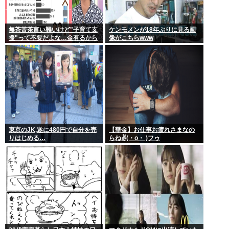
無茶苦茶言い難いけど"子育て支
ケンモメンが18年ぶりに見る画
援"って不要だよな…金有るから
像がこちらwww
子供作ってる癖に更に政府から
たんまり金貰う屑だよ
東京のJK,遂に480円で自分を売
【華金】お仕事お疲れさまなの
りはじめる…
らね✌(・o・ )フゥ