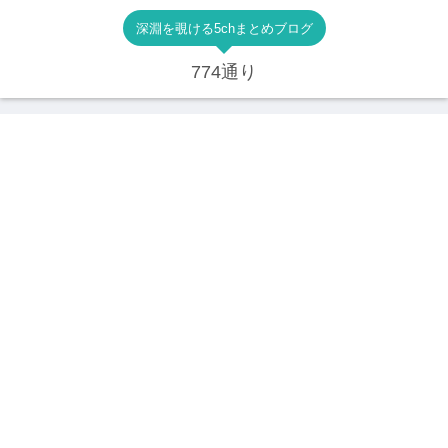
深淵を覗ける5chまとめブログ
774通り