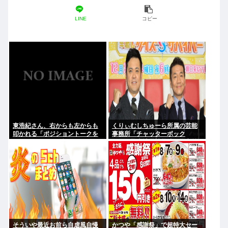
LINE
コピー
東浩紀さん、右からも左からも
くりぃむしちゅーら所属の芸能
叩かれる「ポジショントークを
事務所「チャッターボック
しないからこそ信頼できる」と
ス」、熊本地震被災地に災害義
擁護されるwww
援金寄付を発表
そういや最近お前ら自虐風自慢
かつや「感謝祭」で超特大セー