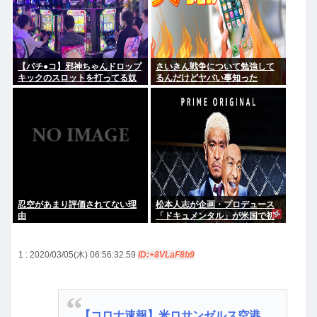
【パチ●コ】邪神ちゃんドロップ
さいきん戦争について勉強して
キックのスロットを打ってる奴
るんだけどヤバい事知った
がヤバすぎてワロタ
忍空があまり評価されてない理
松本人志が企画・プロデュース
由
「ドキュメンタル」が米国で初
制作決定 シンプルな設定に国境
超えた支持
1 : 2020/03/05(木) 06:56:32.59
ID:+8VLaF8b9
【コロナ速報】米ロサンゼルス空港