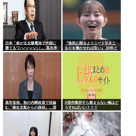
日本「曲がる太陽電池で中国に
『移民に頼るよりニート引きこ
勝てるワハハハハハ！」 高市早
もりを働かせれば良い』 30年ぐ
苗「勝てる！ ガハハハハハ
らい言ってるけど絶対に実現し
ハ！」
ない理由www
高市首相、秋の内閣改造で目論
A型作業所すら務まらない俺はど
む「麻生支配からの脱却」…茂
うすればいい？？？
木敏充氏も小林鷹之氏もクビ