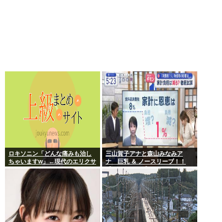
ロキソニン「どんな痛みも治し
三山賀子アナと森山みなみア
ちゃいますw」←現代のエリクサ
ナ 巨乳 ＆ ノースリーブ！！
ーやろ…
【GIF動画あり】