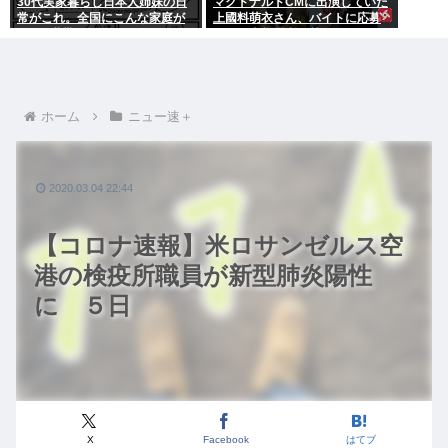
30代実家暮らし日本人姉妹の日
マクドナルドCMに出演していた
常がこれ。全国にこんな家庭が
上國料萌衣さん、バイトに応募
400万世帯ある。
するも書類選考で落ちる
ホーム
ニュー速＋
2020.03.04 22:44
【コロナ速報】米ロサンゼルス空
港の検疫所職員が新型肺炎陽性
に ５日
X
Facebook
はてブ