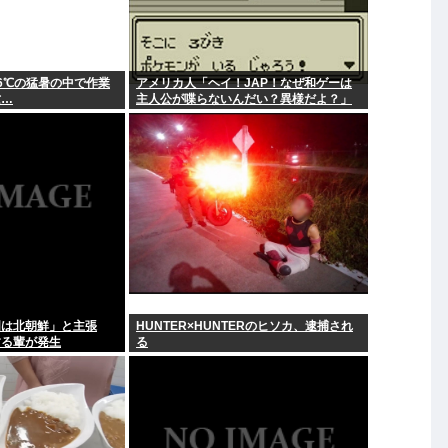
.6℃の猛暑の中で作業
アメリカ人「ヘイ！JAP！なぜ和ゲーは
亡…
主人公が喋らないんだい？異様だよ？」
国は北朝鮮」と主張
HUNTER×HUNTERのヒソカ、逮捕され
する輩が発生
る