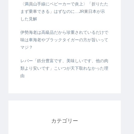
〈満員山手線にベビーカーで炎上〉「折りたた
まず乗車できる」はずなのに…JR東日本が示
した見解
伊勢海老は高級品だから珍重されているだけで
味は車海老やブラックタイガーの方が旨いって
マジ？
レバー「鉄分豊富です、美味しいです、他の肉
類より安いです」こいつが天下取れなかった理
由
カテゴリー