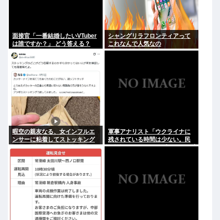
面接官「一番結婚したいVTuber
シャングリラフロンティアって
は誰ですか？」 どう答える？
これなんで人気なの
暇空の親友なる、女インフルエ
軍事アナリスト「ウクライナに
ンサーに粘着してストッキング
残されている時間は少ない。民
について語りだし嫌儲卿として
間施設テロではなくプランBやプ
格を見せつける
ランCを発動すべき」