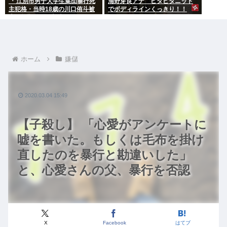
『 江別市男子大学生集団暴行死
浦野芽良アナ ピタピタニット
主犯格・当時18歳の川口侑斗被
でボディラインくっきり！！
告に無期懲役の判決』 昨日この
スレ立ってた？
ホーム
嫌儲
2020.03.04 15:49
【子殺し】 「心愛がアンケートに
嘘を書いた。もしくは毛布を掛け
直したのを暴行と勘違いした」
と、心愛さんの父、暴行を否認
X
Facebook
はてブ