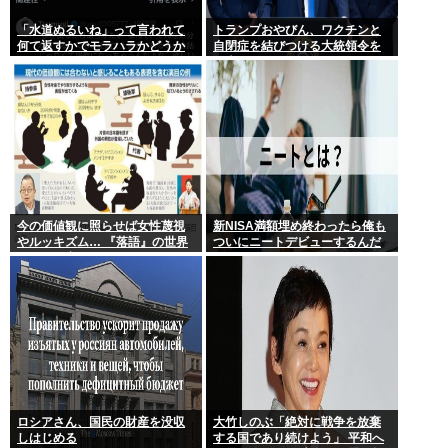
「水道ぬるいね」って言われて
トランプおやびん、ワクチンと
何て返すかでモラハラかどうか
自閉症を結びつける大統領令を
わかるらしいwww
発表へ、
今の価値観に照らせば女性蔑視
新NISA満額埋め終わったら俺も
やルッキズム… 『落語』の世界
ついにニートデビューするんだ
もセリフ変更や改作、現代にふ
がアドバイスある?
さわしい表現模索の動き
ロシアさん、国民の財産を没収
大竹しのぶ「絶対に戦争を放棄
しはじめる
する国であり続けよう」 平和へ