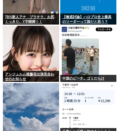
TBS新人アナ ブラチラ、お尻
【徹底討論】ハロプロ史上最高
くっきり、Y字開脚！！
のリーダーって誰だと思う？
アンジュルム後藤花出演見合わ
中国のビーチ。ゴミだらけ
せのお知らせ