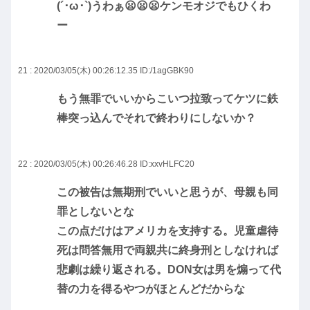
(´･ω･`)うわぁ😦😦😦ケンモオジでもひくわ
ー
21 : 2020/03/05(木) 00:26:12.35
ID:/1agGBK90
もう無罪でいいからこいつ拉致ってケツに鉄
棒突っ込んでそれで終わりにしないか？
22 : 2020/03/05(木) 00:26:46.28
ID:xxvHLFC20
この被告は無期刑でいいと思うが、母親も同
罪としないとな
この点だけはアメリカを支持する。児童虐待
死は問答無用で両親共に終身刑としなければ
悲劇は繰り返される。DON女は男を煽って代
替の力を得るやつがほとんどだからな