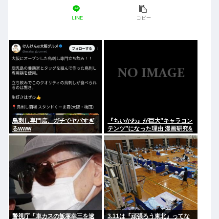
LINE
コピー
鳥刺し専門店、ガチでヤバすぎ
『ちいかわ』が巨大”キャラコン
るwww
テンツ”になった理由 漫画研究&
キャラクター論から紐解く
警視庁「車カスの飯塚幸三を逮
3.11は『頑張ろう東北』ってな