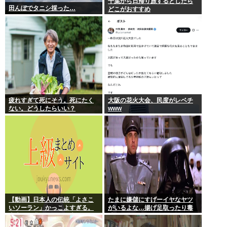
千葉から日帰り旅するとしたら
田んぼでタニシ採った…
どこがおすすめ
疲れすぎて死にそう。死にたく
大阪の花火大会、民度がレベチ
ない。どうしたらいい？
www
【動画】日本人の伝統「よさこ
たまに嫌儲にすげーイヤなヤツ
いソーラン」かっこよすぎる。
がいるよな…揚げ足取ったり毒
古来から我々のDNAに刻まれた
吐いたり…
踊り