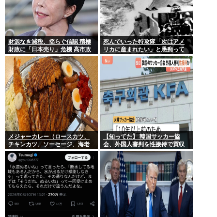
財源なき減税、揺らぐ信認 積極
死んでいった特攻隊「次はアメ
財政に「日本売り」危機 高市政
リカに産まれたい」と愚痴って
権「悲願」に固執〔深層探訪〕
いた
メジャーカレー（ロースカツ、
【知ってた】 韓国サッカー協
チキンカツ、ソーセージ、海老
会、外国人審判を性接待で買収
フライ、ゆで卵）ケンモメンな
していた事が判明
ら余裕でペロリだろ？