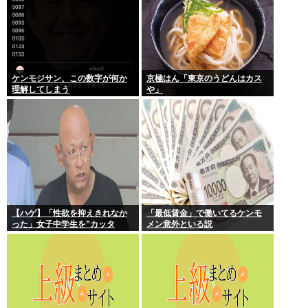
ケンモジサン、この数字が何か
京極はん「東京のうどんはカス
理解してしまう
や」
【ハゲ】「性欲を抑えきれなか
「最低賃金」で働いてるケンモ
った」女子中学生を”カッタ
メン意外といる説
ー”で脅し性的暴行か 56歳の男
逮捕 千葉