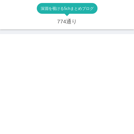
深淵を覗ける5chまとめブログ
774通り