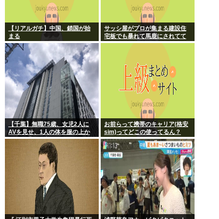
【リアルガチ】中国、鎖国が始
サッシ屋がプロが集まる建設住
まる
宅板でも暴れて馬鹿にされてて
ワロタw
【千葉】無職75歳、女児2人に
お前らって携帯のキャリア(格安
AVを見せ、1人の体を服の上か
sim)ってどこの使ってるん？
ら触る「服の上からぺろっと触
ったと思う」