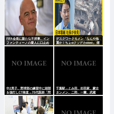
FIFA会長に新たな不祥事、イン
デスクワークモメン「なんや地
ファンティーノの愛人に口止め
震か！ちょwクソデカwww」 煙
料を払った事が報道される
突ドーン 死亡
中2男子、野球部の練習中に頭部
千葉駅→とみ田、杉田家、蒙古
を強打しCT検査→70代医師「問
タンメン、二郎、一蘭、武蔵
題ないです」→他人のCT画像で
家、雷、ラーショ、一風堂etc…
中学生死亡
ラーメン最強かよ？？