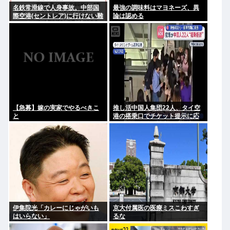
名鉄常滑線で人身事故。中部国
最強の調味料はマヨネーズ、異
際空港(セントレア)に行けない難
論は認める
民が多数発生している模様
【急募】嫁の実家でやるべきこ
推し活中国人集団22人、タイ空
と
港の搭乗口でチケット提示に応
じず俳優と同じ機内に乗り込も
うとし大混乱 まとめて搭乗拒否
伊集院光「カレーにじゃがいも
京大付属医の医療ミスこわすぎ
はいらない」
るな