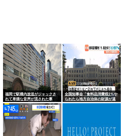
福岡で駅構内放送がジャックさ
全国知事会「食料品消費税1%や
れて卑猥な音声が流された事
られたら地方自治体の財源が逼
件、やはり元音声は動ありの動
迫してしまう 」…この流れ地方
画だった
税増税するしかないよ、もう