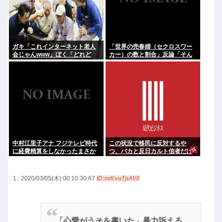
ガキ「これインターネット老人
「世界の売春婦（セクロスワー
会じゃんwww」ぼく「どれど
カー）の数と割合」反論「そん
れ…」ガキ「ニコニコ！らきす
なはずはない日本は上位なはず
た！ボカロ！」ぼく「はぁ…」
だ」←これ
中村江里子アナ フジテレビ時代
この状況で移民に反対するや
に経費精算をしなかったまさか
つ、バカと反日カルト信者だけ
の理由明かす
だと話題に
1 : 2020/03/05(木) 00:10:30.67
ID:mKvuTpAV0
「心愛がうそを書いた」暴力訴える