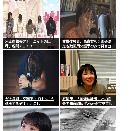
河出奈都美アナ ニットの巨
被爆体験者、高市首相と面会決
乳、谷間チラ！！
定も動画用の握手のみで発言は
禁止www
ガチ底辺「空調服ってけっこう
石破茂、「被爆体験者」との面
値段するぞ！」←これ
会で発言認めずwww高市早苗叩
いてたケンモメンは革肉なもん
だねえ～w