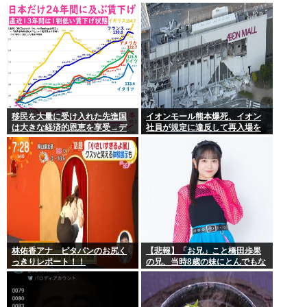
の思いをつづる 広島に原爆が投
下されてから81年
移民を大量に受け入れた先進国
イオンモール熊本爆死、イオン
は大きな経済的恩恵を享受→デ
社員が規定に違反して再入場を
ータでもはっきり日本一人負け
許可していた
示される
林佑香アナ ピタパンのお尻く
【悲報】「お兄」こと橋田歩果
っきりレポート！！
の兄、当時8歳の妹にとんでもな
いことを頼む