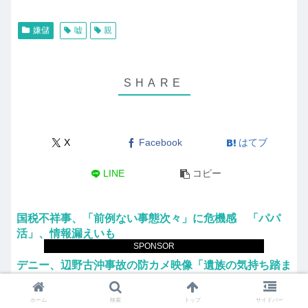
嫌儲
嘘
親
X
Facebook
はてブ
LINE
コピー
国税不祥事、「前例ない事態次々」に危機感 「パパ
活」、情報漏えいも
SPONSOR
デニー、辺野古沖事故の防カメ映像「遺族の気持ち踏ま
えたものかくみ取り切れず」
ホーム
検索
トップ
サイドバー