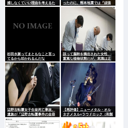
捕しなくていい理由を考えるた
ったのに、熊本地震では『頑張
めに1000ページもの法解釈書を
ろう九州』とならなかったのは
読んだ」
何故なのか？
杉田水脈ってまともなこと言っ
誤って脳幹を摘出された女性、
てるから叩かれるんだな
重篤な植物状態だが、意識は正
常で何かを思考していると判明
辺野古転覆女子生徒死亡事故、
【再評価】ニューメタル・オル
遺族が『辺野古転覆事件の全容
タナメタル=ラウドロック（和製
解明と再発防止を求める会』を
英語）がZに刺さってるらしい。
設立
お前らがキッズの頃好きだった