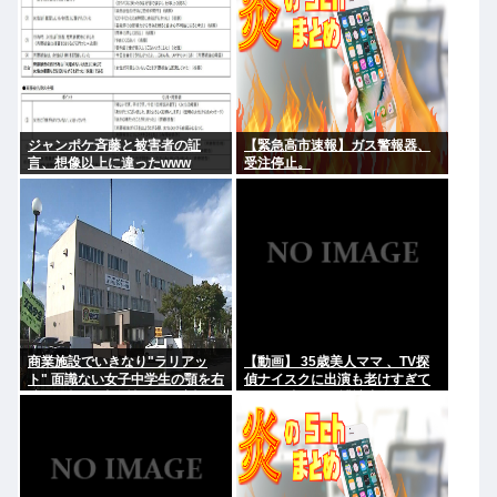
バンドは何？
ジャンポケ斉藤と被害者の証
【緊急高市速報】ガス警報器、
言、想像以上に違ったwww
受注停止。
商業施設でいきなり"ラリアッ
【動画】 35歳美人ママ 、TV探
ト" 面識ない女子中学生の顎を右
偵ナイスクに出演も老けすぎて
腕で殴打 22歳女性を暴行容疑で
いる48歳だろと誹謗中傷
逮捕