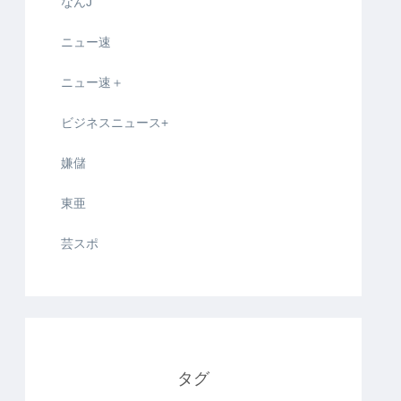
なんJ
ニュー速
ニュー速＋
ビジネスニュース+
嫌儲
東亜
芸スポ
タグ