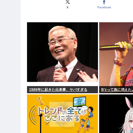
X
Facebook
1989年に起きた出来事、ヤバすぎる
B’zって急に消えた