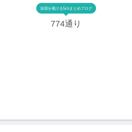
深淵を覗ける5chまとめブログ
774通り