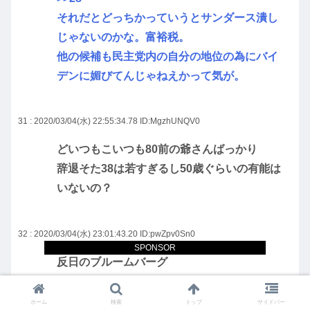
それだとどっちかっていうとサンダース潰し
じゃないのかな。富裕税。
他の候補も民主党内の自分の地位の為にバイ
デンに媚びてんじゃねえかって気が。
31 : 2020/03/04(水) 22:55:34.78
ID:MgzhUNQV0
どいつもこいつも80前の爺さんばっかり
辞退そた38は若すぎるし50歳ぐらいの有能は
いないの？
32 : 2020/03/04(水) 23:01:43.20
ID:pwZpv0Sn0
SPONSOR
反日のブルームバーグ
ホーム
検索
トップ
サイドバー
33 : 2020/03/04(水) 23:18:19.63
ID:BjMJVckp0