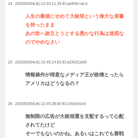
24 : 2020/03/04(水) 22:43:11.39
ID:yw9Vb+wL0
人生の最後にせめて大統領という偉大な肩書
を持ったまま
あの世へ旅立とうとする愚かな行為は迷惑な
のでやめなさい
25 : 2020/03/04(水) 22:45:14.63
ID:aXXOCjd30
情報操作が得意なメディア王が政権とったら
アメリカはどうなるの？
26 : 2020/03/04(水) 22:45:38.65
ID:LV8JnbVz0
無制限の広告が大統領選を支配するって心配
されてたけど
そーでもないのかね。あるいはこれでも善戦