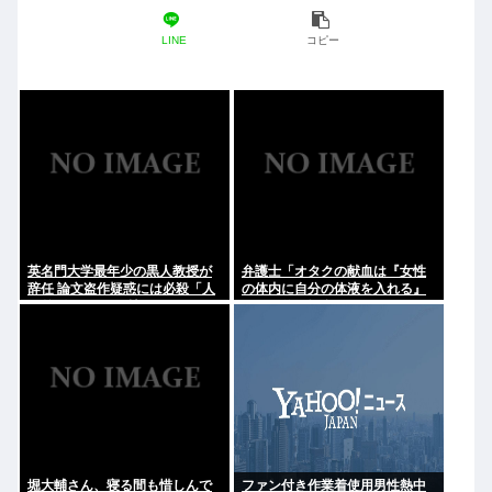
LINE
コピー
英名門大学最年少の黒人教授が
弁護士「オタクの献血は『女性
辞任 論文盗作疑惑には必殺「人
の体内に自分の体液を入れる』
種差別ガー」で反撃
のが目的。場合によっては不同
意性交罪に当たる」
堀大輔さん、寝る間も惜しんで
ファン付き作業着使用男性熱中