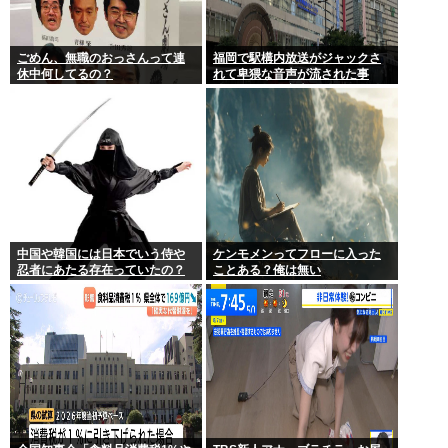
ごめん、無職のおっさんって連
福岡で駅構内放送がジャックさ
休中何してるの？
れて卑猥な音声が流された事
件、やはり元音声は動ありの動
画だった
中国や韓国には日本でいう侍や
ケンモメンってフローに入った
忍者にあたる存在っていたの？
ことある？俺は無い