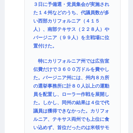
３日に予備選・党員集会が実施され
た１４州などのうち、代議員数が多
い西部カリフォルニア（４１５
人）、南部テキサス（２２８人）や
バージニア（９９人）を主戦場に位
置付けた。
特にカリフォルニア州では広告宣
伝費だけで３６００万ドルを費やし
た。バージニア州には、州内８カ所
の選挙事務所に計８０人以上の運動
員を配置し、ローラー作戦を展開し
た。しかし、同州の結果は４位で代
議員は獲得できなかった。カリフォ
ルニア、テキサス両州でも上位に食
い込めず、首位だったのは米領サモ