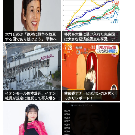
大竹しのぶ「絶対に戦争を放棄
移民を大量に受け入れた先進国
する国であり続けよう」 平和へ
は大きな経済的恩恵を享受→デ
の思いをつづる 広島に原爆が投
ータでもはっきり日本一人負け
下されてから81年
示される
イオンモール熊本爆死、イオン
林佑香アナ ピタパンのお尻く
社員が規定に違反して再入場を
っきりレポート！！
許可していた