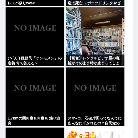
レスバ祭りwww
症で死亡 スポーツドリンクやゼ
リー飲料持参も
(ヽ´ん`) 嫌儲民「ケンモメン」の
【画像】レンタルビデオ屋の廃
定義 何て答える？
墟がそのまま時が止まってしま
っていると話題に
1.7kmの間何度も何度も 煽り追
スマ●コ、石破岸田ってなんでに
突
あんなに叩かれたの？自民党の
政治家だし普通に保守じゃん