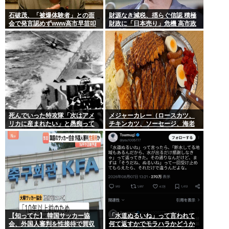
石破茂、「被爆体験者」との面
財源なき減税、揺らぐ信認 積極
会で発言認めずwww高市早苗叩
財政に「日本売り」危機 高市政
いてたケンモメンは革肉なもん
権「悲願」に固執〔深層探訪〕
だねえ～w
死んでいった特攻隊「次はアメ
メジャーカレー（ロースカツ、
リカに産まれたい」と愚痴って
チキンカツ、ソーセージ、海老
いた
フライ、ゆで卵）ケンモメンな
ら余裕でペロリだろ？
【知ってた】 韓国サッカー協
「水道ぬるいね」って言われて
会、外国人審判を性接待で買収
何て返すかでモラハラかどうか