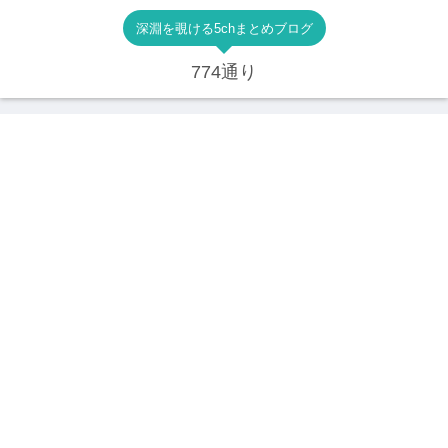
深淵を覗ける5chまとめブログ
774通り