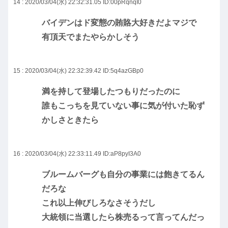
14 : 2020/03/04(水) 22:32:31.05
ID:00pRqnqI0
バイデンはド変態の賄賂大好きだよマジで
有頂天でまたやらかしそう
15 : 2020/03/04(水) 22:32:39.42
ID:5q4azGBp0
満を持して登場したつもりだったのに
誰もこっちを見ていない事に気が付いた恥ず
かしさときたら
16 : 2020/03/04(水) 22:33:11.49
ID:aP8pyI3A0
ブルームバーグも自分の事業には飽きてるん
だろな
これ以上伸びしろなさそうだし
大統領に当選したら株売るって言ってんだっ