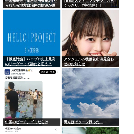
全国知事会「食料品消費税1%や
TBS新人アナ ブラチラ、お尻
られたら地方自治体の財源が逼
くっきり、Y字開脚！！
迫してしまう 」…この流れ地方
税増税するしかないよ、もう
【徹底討論】ハロプロ史上最高
アンジュルム後藤花出演見合わ
のリーダーって誰だと思う？
せのお知らせ
中国のビーチ。ゴミだらけ
田んぼでタニシ採った…