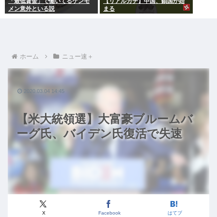
「最低賃金」で働いてるケンモ
【リアルガチ】中国、鎖国が始
メン意外といる説
まる
ホーム
ニュー速＋
2020.03.04 14:45
【米大統領選】大富豪ブルームバ
ーグ氏、バイデン氏復活で失速
X
Facebook
はてブ