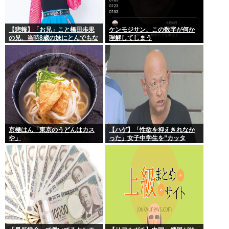
【悲報】「お兄」こと橋田歩果
ケンモジサン、この数字が何か
の兄、当時8歳の妹にとんでもな
理解してしまう
いことを頼む
京極はん「東京のうどんはカス
【ハゲ】「性欲を抑えきれなか
や」
った」女子中学生を”カッタ
ー”で脅し性的暴行か 56歳の男
逮捕 千葉