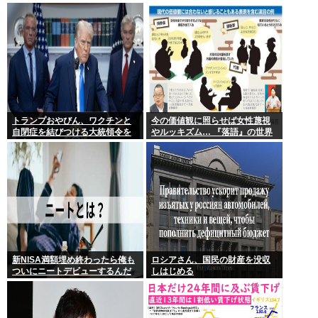
していた事が判明
わかるらしいwww
トランプおやびん、ワクチンと
今の価値観に照らせば女性蔑視
自閉症を結びつける大統領令を
やルッキズム… 『落語』の世界
発表へ、
もセリフ変更や改作、現代にふ
さわしい表現模索の動き
新NISA満額埋め終わったら俺も
ロシアさん、国民の財産を没収
ついにニートデビューするんだ
しはじめる
がアドバイスある?