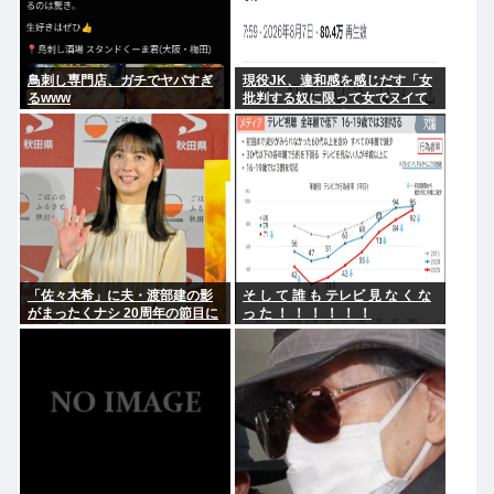
鳥刺し専門店、ガチでヤバすぎ
現役JK、違和感を感じだす「女
るwww
批判する奴に限って女でヌイて
たりするから意味わからなくな
ってきた 」
「佐々木希」に夫・渡部建の影
そ し て 誰 も テレビ 見 な く な
がまったくナシ 20周年の節目に
っ た ！ ！ ！ ！ ！ ！
俳優業活発化への舞台裏