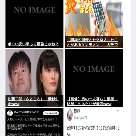
「職場の同僚とセクロスしたこ
ボロい安い車って最強じゃね？
とがあるケンモメン」、ガチで
一人も存在しないことが判明
佐藤二朗（さとじろ）、撮影中
【画像】男の一人暮らし部屋、
止www
結局このあたりが最強www