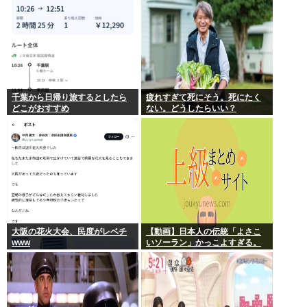
千葉から日帰り旅するとしたら
疲れすぎて死にそう。死にたく
どこがおすすめ
ない。どうしたらいい？
大阪の花火大会、民度がレベチ
【動画】日本人の伝統「よさこ
www
いソーラン」かっこよすぎる。
古来から我々のDNAに刻まれた
踊り