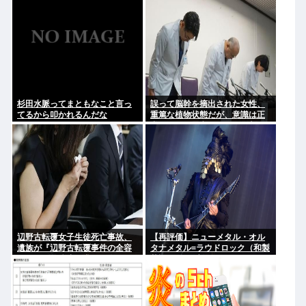
杉田水脈ってまともなこと言っ
誤って脳幹を摘出された女性、
てるから叩かれるんだな
重篤な植物状態だが、意識は正
常で何かを思考していると判明
辺野古転覆女子生徒死亡事故、
【再評価】ニューメタル・オル
遺族が『辺野古転覆事件の全容
タナメタル=ラウドロック（和製
解明と再発防止を求める会』を
英語）がZに刺さってるらしい。
設立
お前らがキッズの頃好きだった
バンドは何？