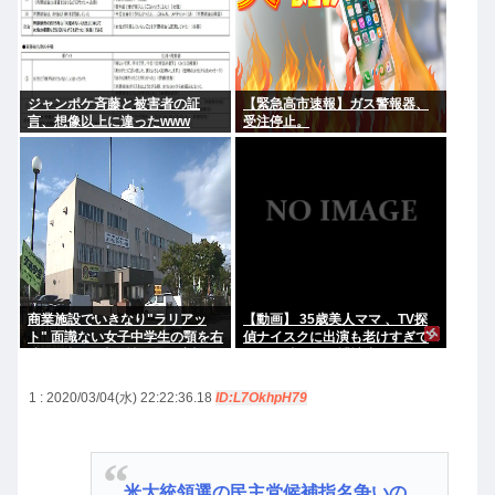
ジャンポケ斉藤と被害者の証
【緊急高市速報】ガス警報器、
言、想像以上に違ったwww
受注停止。
商業施設でいきなり"ラリアッ
【動画】 35歳美人ママ 、TV探
ト" 面識ない女子中学生の顎を右
偵ナイスクに出演も老けすぎて
腕で殴打 22歳女性を暴行容疑で
いる48歳だろと誹謗中傷
逮捕
1 : 2020/03/04(水) 22:22:36.18
ID:L7OkhpH79
米大統領選の民主党候補指名争いの