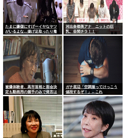
たまに嫌儲にすげーイヤなヤツ
河出奈都美アナ ニットの巨
がいるよな…揚げ足取ったり毒
乳、谷間チラ！！
吐いたり…
被爆体験者、高市首相と面会決
ガチ底辺「空調服ってけっこう
定も動画用の握手のみで発言は
値段するぞ！」←これ
禁止www