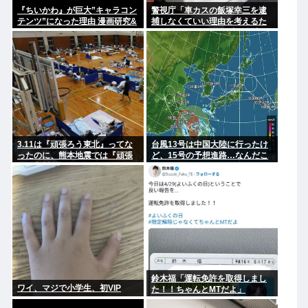
『ちいかわ』が巨大”キャラコン
警視庁「車カスの飯塚幸三を逮
テンツ”になった理由 漫画研究&
捕しなくていい理由を考えるた
キャラクター論から紐解く
めに1000ページもの法解釈書を
読んだ」
3.11は『頑張ろう東北』ってな
台風13号は中国大陸に行ったけ
ったのに、熊本地震では『頑張
ど、15号の予想進路…なんだこ
ろう九州』とならなかったのは
れ？
何故なのか？
鈴木福「運転免許を取得しまし
ワイ、マジで小学生、初VIP
た！！ちゃんとMTだよ」