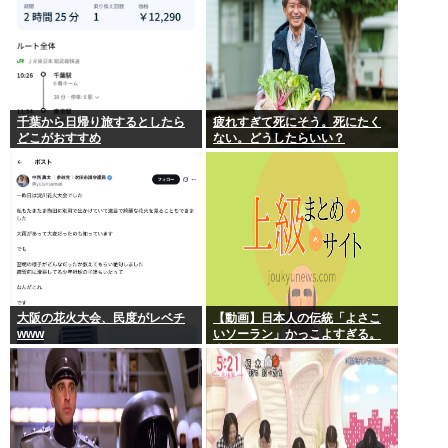
千葉から日帰り旅するとしたら
疲れすぎて死にそう。死にたく
どこがおすすめ
ない。どうしたらいい？
大阪の花火大会、民度がレベチ
【動画】日本人の伝統「よさこ
www
いソーラン」かっこよすぎる。
古来から我々のDNAに刻まれた
踊り