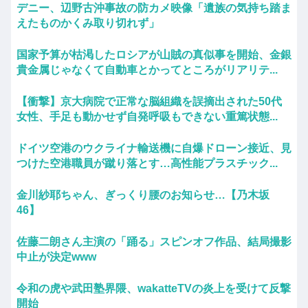
デニー、辺野古沖事故の防カメ映像「遺族の気持ち踏ま
えたものかくみ取り切れず」
国家予算が枯渇したロシアが山賊の真似事を開始、金銀
貴金属じゃなくて自動車とかってところがリアリテ...
【衝撃】京大病院で正常な脳組織を誤摘出された50代
女性、手足も動かせず自発呼吸もできない重篤状態...
ドイツ空港のウクライナ輸送機に自爆ドローン接近、見
つけた空港職員が蹴り落とす…高性能プラスチック...
金川紗耶ちゃん、ぎっくり腰のお知らせ…【乃木坂
46】
佐藤二朗さん主演の「踊る」スピンオフ作品、結局撮影
中止が決定www
令和の虎や武田塾界隈、wakatteTVの炎上を受けて反撃
開始