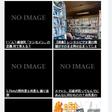
リー飲料持参も
(ヽ´ん`) 嫌儲民「ケンモメン」の
【画像】レンタルビデオ屋の廃
定義 何て答える？
墟がそのまま時が止まってしま
っていると話題に
1.7kmの間何度も何度も 煽り追
スマ●コ、石破岸田ってなんでに
突
あんなに叩かれたの？自民党の
政治家だし普通に保守じゃん