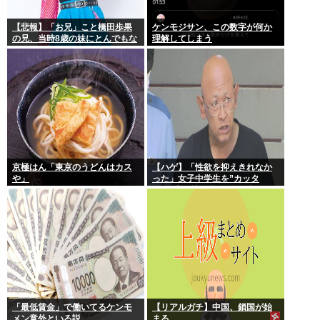
【悲報】「お兄」こと橋田歩果
ケンモジサン、この数字が何か
の兄、当時8歳の妹にとんでもな
理解してしまう
いことを頼む
京極はん「東京のうどんはカス
【ハゲ】「性欲を抑えきれなか
や」
った」女子中学生を”カッタ
ー”で脅し性的暴行か 56歳の男
逮捕 千葉
「最低賃金」で働いてるケンモ
【リアルガチ】中国、鎖国が始
メン意外といる説
まる