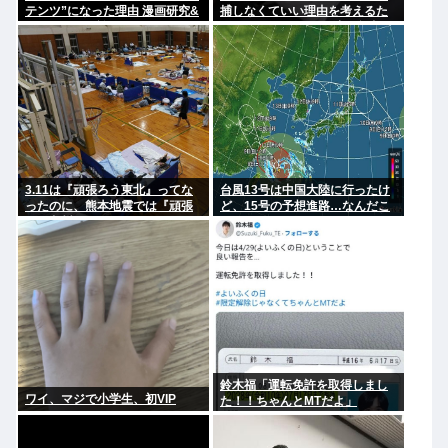
テンツ”になった理由 漫画研究&
捕しなくていい理由を考えるた
キャラクター論から紐解く
めに1000ページもの法解釈書を
読んだ」
3.11は『頑張ろう東北』ってな
台風13号は中国大陸に行ったけ
ったのに、熊本地震では『頑張
ど、15号の予想進路…なんだこ
ろう九州』とならなかったのは
れ？
何故なのか？
鈴木福「運転免許を取得しまし
ワイ、マジで小学生、初VIP
た！！ちゃんとMTだよ」