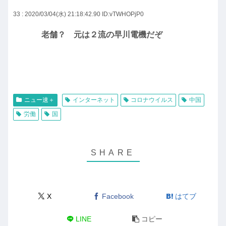
33 : 2020/03/04(水) 21:18:42.90
ID:vTWHOPjP0
老舗？ 元は２流の早川電機だぞ
ニュー速＋
インターネット
コロナウイルス
中国
労働
国
X
Facebook
はてブ
LINE
コピー