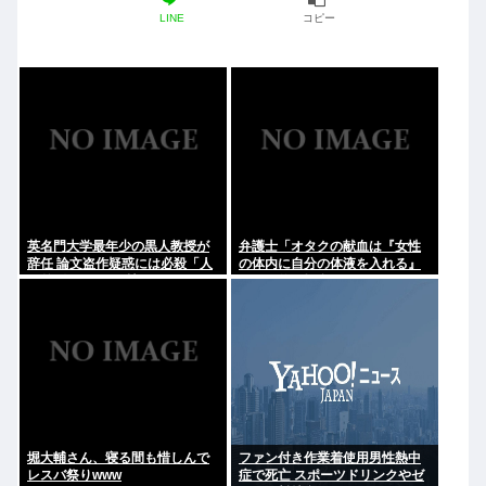
LINE
コピー
英名門大学最年少の黒人教授が
弁護士「オタクの献血は『女性
辞任 論文盗作疑惑には必殺「人
の体内に自分の体液を入れる』
種差別ガー」で反撃
のが目的。場合によっては不同
意性交罪に当たる」
堀大輔さん、寝る間も惜しんで
ファン付き作業着使用男性熱中
レスバ祭りwww
症で死亡 スポーツドリンクやゼ