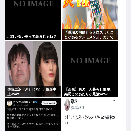
「職場の同僚とセクロスしたこ
ボロい安い車って最強じゃね？
とがあるケンモメン」、ガチで
一人も存在しないことが判明
佐藤二朗（さとじろ）、撮影中
【画像】男の一人暮らし部屋、
止www
結局このあたりが最強www