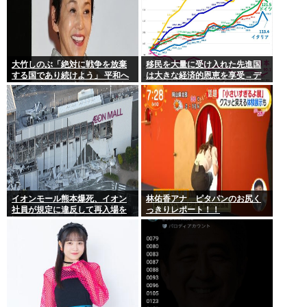
大竹しのぶ「絶対に戦争を放棄
移民を大量に受け入れた先進国
する国であり続けよう」 平和へ
は大きな経済的恩恵を享受→デ
の思いをつづる 広島に原爆が投
ータでもはっきり日本一人負け
下されてから81年
示される
イオンモール熊本爆死、イオン
林佑香アナ ピタパンのお尻く
社員が規定に違反して再入場を
っきりレポート！！
許可していた