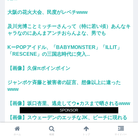
大阪の花火大会、民度がレベチwww
及川光博ことミッチーさんって（特に若い頃）あんなキ
ャラなのにあんまアンチおらんよな、男でも
KーPOPアイドル、「BABYMONSTER」「ILLIT」
「RESCENE」の三国志時代に突入...
【画像】久保πボインボイン
ジャンポケ斉藤と被害者の証言、想像以上に違った
www
【画像】坂口杏里、逃走してウ●カスまで晒されるwww
SPONSOR
【画像】スウェーデンのエッチなJK、ビーチに現れる
ｗｗｗ
ホーム
検索
トップ
サイドバー