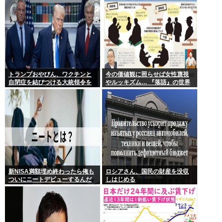
トランプおやびん、ワクチンと
今の価値観に照らせば女性蔑視
自閉症を結びつける大統領令を
やルッキズム… 『落語』の世界
発表へ、
もセリフ変更や改作、現代にふ
さわしい表現模索の動き
新NISA満額埋め終わったら俺も
ロシアさん、国民の財産を没収
ついにニートデビューするんだ
しはじめる
がアドバイスある?