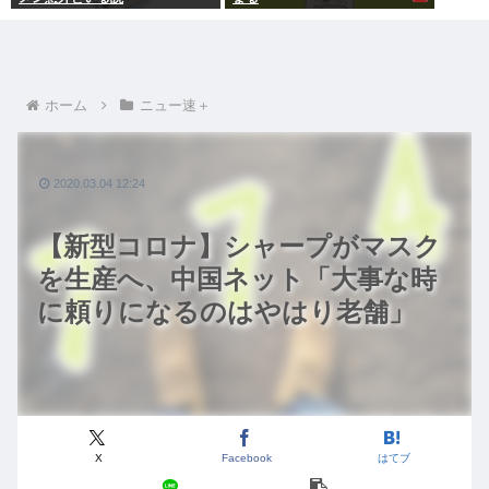
ホーム
ニュー速＋
2020.03.04 12:24
【新型コロナ】シャープがマスク
を生産へ、中国ネット「大事な時
に頼りになるのはやはり老舗」
X
Facebook
はてブ