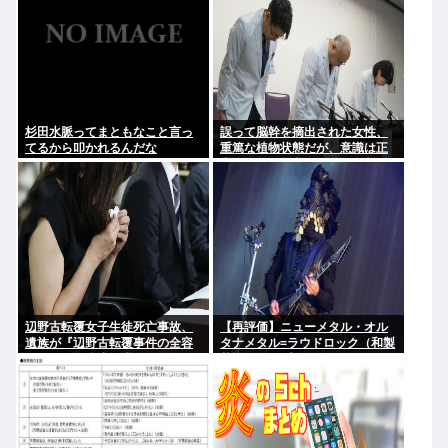
杉田水脈ってまともなこと言っ
誤って脳幹を摘出された女性、
てるから叩かれるんだな
重篤な植物状態だが、意識は正
常で何かを思考していると判明
辺野古転覆女子生徒死亡事故、
【再評価】ニューメタル・オル
遺族が『辺野古転覆事件の全容
タナメタル=ラウドロック（和製
解明と再発防止を求める会』を
英語）がZに刺さってるらしい。
設立
お前らがキッズの頃好きだった
バンドは何？