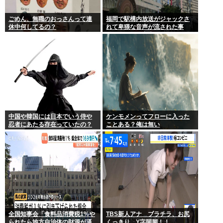
ごめん、無職のおっさんって連
福岡で駅構内放送がジャックさ
休中何してるの？
れて卑猥な音声が流された事
件、やはり元音声は動ありの動
画だった
中国や韓国には日本でいう侍や
ケンモメンってフローに入った
忍者にあたる存在っていたの？
ことある？俺は無い
全国知事会「食料品消費税1%や
TBS新人アナ ブラチラ、お尻
られたら地方自治体の財源が逼
くっきり、Y字開脚！！