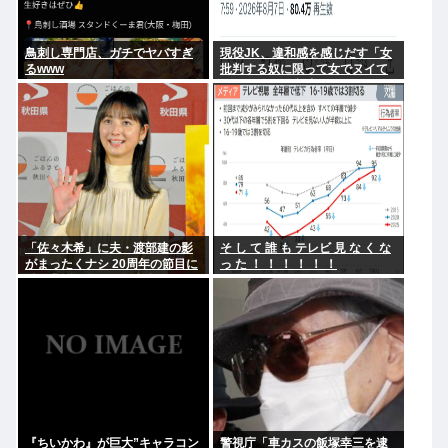
鳥刺し専門店、ガチでヤバすぎ
現役JK、違和感を感じだす「女
るwww
批判する奴に限って女でヌイて
たりするから意味わからなくな
ってきた 」
「佐々木希」に夫・渡部建の影
そ し て 誰 も テレビ 見 な く な
がまったくナシ 20周年の節目に
っ た ！ ！ ！ ！ ！ ！
俳優業活発化への舞台裏
『ちいかわ』が巨大”キャラコン
警視庁「車カスの飯塚幸三を逮