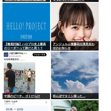
迫してしまう 」…この流れ地方
税増税するしかないよ、もう
【徹底討論】ハロプロ史上最高
アンジュルム後藤花出演見合わ
のリーダーって誰だと思う？
せのお知らせ
中国のビーチ。ゴミだらけ
田んぼでタニシ採った…