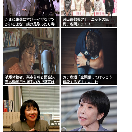
たまに嫌儲にすげーイヤなヤツ
河出奈都美アナ ニットの巨
がいるよな…揚げ足取ったり毒
乳、谷間チラ！！
吐いたり…
被爆体験者、高市首相と面会決
ガチ底辺「空調服ってけっこう
定も動画用の握手のみで発言は
値段するぞ！」←これ
禁止www