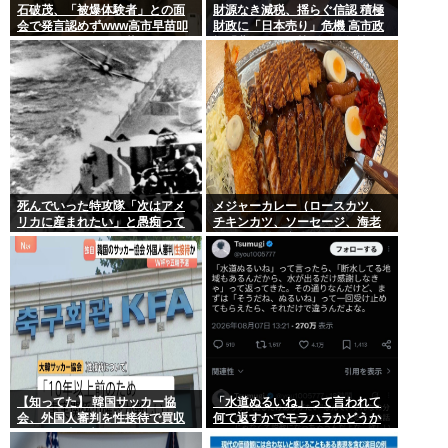
石破茂、「被爆体験者」との面
財源なき減税、揺らぐ信認 積極
会で発言認めずwww高市早苗叩
財政に「日本売り」危機 高市政
いてたケンモメンは革肉なもん
権「悲願」に固執〔深層探訪〕
だねえ～w
死んでいった特攻隊「次はアメ
メジャーカレー（ロースカツ、
リカに産まれたい」と愚痴って
チキンカツ、ソーセージ、海老
いた
フライ、ゆで卵）ケンモメンな
ら余裕でペロリだろ？
【知ってた】 韓国サッカー協
「水道ぬるいね」って言われて
会、外国人審判を性接待で買収
何て返すかでモラハラかどうか
していた事が判明
わかるらしいwww