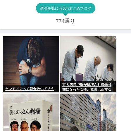
深淵を覗ける5chまとめブログ
774通り
京大病院で脳が破壊され植物状
ケンモメンって朝食抜いてそう
態になった女性、意識は正常な
ことが確認されおわる