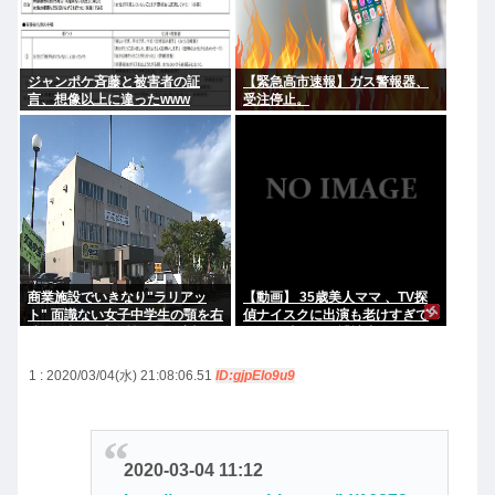
ジャンポケ斉藤と被害者の証
【緊急高市速報】ガス警報器、
言、想像以上に違ったwww
受注停止。
商業施設でいきなり"ラリアッ
【動画】 35歳美人ママ 、TV探
ト" 面識ない女子中学生の顎を右
偵ナイスクに出演も老けすぎて
腕で殴打 22歳女性を暴行容疑で
いる48歳だろと誹謗中傷
逮捕
1 : 2020/03/04(水) 21:08:06.51
ID:gjpElo9u9
2020-03-04 11:12